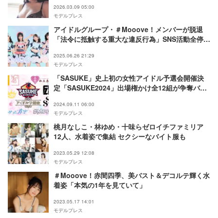
2026.03.09 05:00
モデルプレス
アイドルグループ・＃Mooove！メンバーが脱退
「法令に抵触する重大な違反行為」SNS活動全停
止・個人活動も未定
2025.06.26 21:29
モデルプレス
「SASUKE」史上初の女性アイドル予選会開催決
定「SASUKE2024」出場権かけ全12組が争奪バト
ル
2024.09.11 06:00
モデルプレス
桃月なしこ・林ゆめ・十味らゼロイチファミリア
12人、水着姿で集結 セクシーなバイト服も
2023.05.29 12:08
モデルプレス
＃Mooove！赤間四季、美バスト＆デコルテ輝く水
着姿「本気の1年を見ていて」
2023.05.17 14:01
モデルプレス