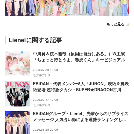
もっと見る
Lienelに関する記事
中川翼＆桜木雅哉（原因は自分にある。）W主演
「ちょっと待とうよ、春虎くん」キービジュアル解
禁 OP主題歌はLienelに決定
2026.07.30 12:00
モデルプレス
EBiDAN・代表メンバー8人「JUNON」表紙＆裏表
紙登場 超特急タカシ・SUPER★DRAGON古川毅
らがEBiDAN15周年を振り返る
2026.07.17 17:00
モデルプレス
EBiDANグループ・Lienel、先輩からのサプライズ
メッセージ 人気占い師による運勢ランキングも発
表【メジャーデビュー記念イベント】
2026.06.25 22:00