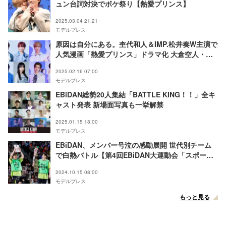
ュン台詞対決でボケ祭り【熱愛プリンス】
2025.03.04 21:21
モデルプレス
原因は自分にある。杢代和人＆IMP.松井奏W主演で
人気漫画「熱愛プリンス」ドラマ化 大倉空人・小
泉光咲・大東立樹・芳賀柊斗・増子敦貴とアイドル
2025.02.16 07:00
役
モデルプレス
EBiDAN総勢20人集結「BATTLE KING！！」全キ
ャスト発表 新場面写真も一挙解禁
2025.01.15 18:00
モデルプレス
EBiDAN、メンバー号泣の感動展開 世代別チーム
で白熱バトル【第4回EBiDAN大運動会「スポーツ
マンヒップ！」】
2024.10.15 08:00
モデルプレス
もっと見る