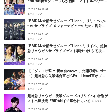
EBiDAN後輩グループらが新曲「アイドルパワー」
で“日本を元気に”
2026.05.20 18:37
モデルプレス
“EBiDAN全部乗せグループ”Lienel、リリイベで4
つのサプライズ メジャーデビューのために海外へ
【Osyan】
2026.03.18 21:00
モデルプレス
“EBiDAN全部乗せグループ”Lienelリリイベ、超特
急リョウガ＆サプライズゲスト駆けつける 初披露
含む5曲パフォーマンス【Osyan】
2026.03.18 21:00
モデルプレス
【「ダンエビ祭 〜新年会2026〜」公開収録レポー
ト】超特急ら先輩連合軍とICEx・Lienel軍がプレ
ッシャーバトル 胸キュンセリフ・持ち込み企画・
2026.03.07 18:00
スペシャルライブも
モデルプレス
超特急リョウガ、後輩グループのリリイベに特別ゲ
スト出演決定 EBiDANイチ慕われているメンバー
との掛け合いも
2026.03.03 18:00