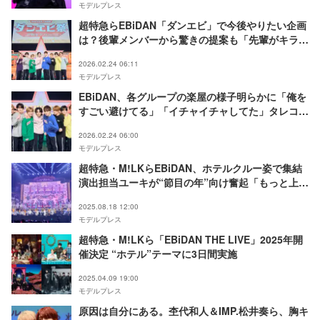
モデルプレス
超特急らEBiDAN「ダンエビ」で今後やりたい企画
は？後輩メンバーから驚きの提案も「先輩がキラキ
ラしてらっしゃるから…」【DAN! DAN! EBiDAN!
2026.02.24 06:11
presents ダンエビ祭 〜新年会2026〜】
モデルプレス
EBiDAN、各グループの楽屋の様子明らかに「俺を
すごい避けてる」「イチャイチャしてた」タレコミ
続出【囲み取材全文「DAN! DAN! EBiDAN!
2026.02.24 06:00
presents ダンエビ祭 〜新年会2026〜」】
モデルプレス
超特急・M!LKらEBiDAN、ホテルクルー姿で集結
演出担当ユーキが“節目の年”向け奮起「もっと上
に」【「EBiDAN THE LIVE 2025」セットリス
2025.08.18 12:00
ト】
モデルプレス
超特急・M!LKら「EBiDAN THE LIVE」2025年開
催決定 “ホテル”テーマに3日間実施
2025.04.09 19:00
モデルプレス
原因は自分にある。杢代和人＆IMP.松井奏ら、胸キ