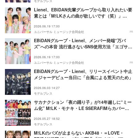
モデルプレス
Lienel、EBiDAN先輩グループから取り入れたい要
素とは「M!LKさんの曲が欲しいです（笑）」
【「メロ・コレクション」インタビュー後編】
2026.06.19 17:00
ユニバーサル ミュージック合同会社
PR
EBiDANグループ・Lienel、メンバー発端“万バ
ズ”への本音 流行逃さないSNS使用方法「エゴサは
しないです」【「メロ・コレクション」インタビュ
2026.06.19 17:00
ー前編】
ユニバーサル ミュージック合同会社
PR
EBiDANグループ・Lienel、リリースイベント中止
メジャーデビュー当日に「台風による荒天のため」
2026.06.03 14:27
モデルプレス
サカナクション「夜の踊り子」が14年越しに“ミー
ム化” M!LK・モナキ・LE SSERAFIMらカバーで
バズ加速
2026.05.27 18:52
モデルプレス
M!LKのバズが止まらない AKB48・＝LOVE・