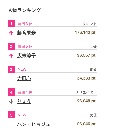
人物ランキング
1
前回 3 位
タレント
藤嶌果歩
176,142 pt.
2
前回 5 位
女優
広末涼子
36,557 pt.
3
NEW
俳優
寺田心
34,333 pt.
4
前回 1 位
クリエイター
りょう
26,048 pt.
5
NEW
女優
ハン・ヒョジュ
26,046 pt.