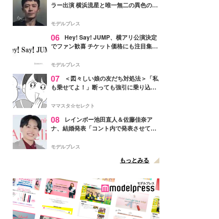
ラー出演 横浜流星と唯一無二の異色のバ
ディで初共演【LOST10】
モデルプレス
06
Hey! Say! JUMP、横アリ公演決定
でファン歓喜 チケット価格にも注目集ま
る「激アツ」「平成に戻ったみたい」
モデルプレス
07
＜図々しい娘の友だち対処法＞「私
も乗せてよ！」断っても強引に乗り込ん
でくる友だち【第1話まんが】
ママスタ☆セレクト
08
レインボー池田直人＆佐藤佳奈ア
ナ、結婚発表「コント内で発表させてい
ただきました」読売テレビ退社は生活拠
点変更のため
モデルプレス
もっとみる