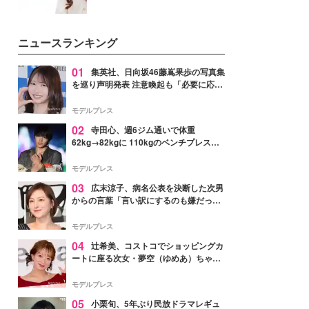
ニュースランキング
01
集英社、日向坂46藤嶌果歩の写真集
を巡り声明発表 注意喚起も「必要に応じ
て法的措置を含む対応を検討」
モデルプレス
02
寺田心、週6ジム通いで体重
62kg→82kgに 110kgのベンチプレス持
ち上げる姿披露「胸板の厚みすごい」
「かっこいい」と反響
モデルプレス
03
広末涼子、病名公表を決断した次男
からの言葉「言い訳にするのも嫌だっ
た」「言うべきか迷った」
モデルプレス
04
辻希美、コストコでショッピングカ
ートに座る次女・夢空（ゆめあ）ちゃん
の姿公開「乗りこなしてる感じが可愛す
ぎ」「成長を感じる」の声
モデルプレス
05
小栗旬、5年ぶり民放ドラマレギュ