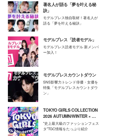
著名人が語る「夢を叶える秘
訣」
モデルプレス独自取材！著名人が
語る「夢を叶える秘訣」
モデルプレス「読者モデル」
モデルプレス読者モデル 新メンバ
ー加入！
モデルプレスカウントダウン
SNS影響力トレンド俳優・女優を
特集「モデルプレスカウントダウ
ン」
TOKYO GIRLS COLLECTION
2026 AUTUMN/WINTER × モ
デルプレス
"史上最大級のファッションフェス
タ"TGC情報をたっぷり紹介