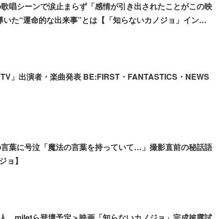
etの歌唱シーンで涙止まらず「感情が引き出されたことがこの映
導いた“運命的な出来事”とは【「知らないカノジョ」インタ
TV」出演者・楽曲発表 BE:FIRST・FANTASTICS・NEWS
ら
etの言葉に号泣「魔法の言葉を持っていて…」撮影直前の秘話語
ジョ】
人、miletら登壇予定＞映画「知らないカノジョ」完成披露試