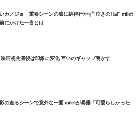
カノジョ」重要シーンの涙に納得行かず“泣きの1回” milet
前にかけた一言とは
t、映画初共演後は印象に変化 互いのギャップ明かす
影の走るシーンで意外な一面 miletが暴露「可愛らしかった