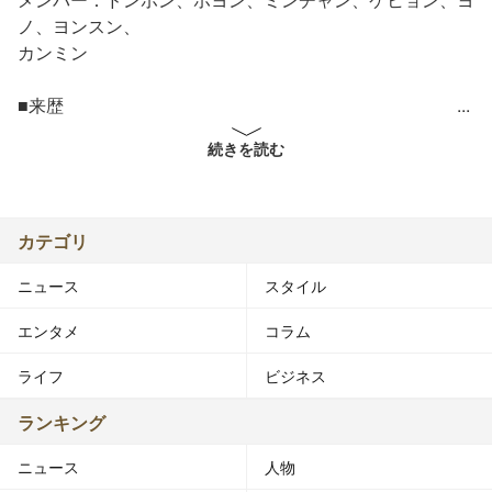
ノ、ヨンスン、
カンミン
■来歴
2018年8月23日、Jellyfish エンターテインメントがが
続きを読む
VIXX、gugudanに次ぐ7人組ボーイズグループを発表。
2018年9月1日、 新人ボーイズグループの名前を
「VERIVERY」と発表。
カテゴリ
2018年9月4日からミンチャン、ホヨン、ケヒョン、ヨン
ニュース
スタイル
スン、ドンホン、ヨノ、カンミンの順番にメンバー公開。
2018年9月21日からMnetにてリアリティ番組「今から
エンタメ
コラム
VERIVERY」を配信。
ライフ
ビジネス
2019年
2019年1月9日に1stミニアルバム「VERI-US」で正式デビ
ランキング
ュー。
ニュース
人物
2019年4月24日に2ndミニアルバム「VERI-ABLE」でカム