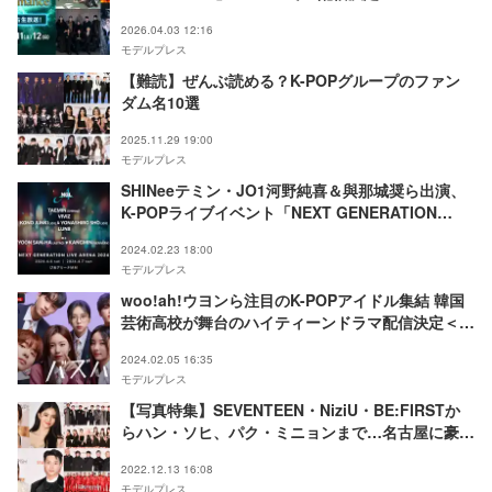
2026.04.03 12:16
モデルプレス
【難読】ぜんぶ読める？K-POPグループのファン
ダム名10選
2025.11.29 19:00
モデルプレス
SHINeeテミン・JO1河野純喜＆與那城奨ら出演、
K-POPライブイベント「NEXT GENERATION
LIVE」開催決定
2024.02.23 18:00
モデルプレス
woo!ah!ウヨンら注目のK-POPアイドル集結 韓国
芸術高校が舞台のハイティーンドラマ配信決定＜バ
ズハート＞
2024.02.05 16:35
モデルプレス
【写真特集】SEVENTEEN・NiziU・BE:FIRSTか
らハン・ソヒ、パク・ミニョンまで…名古屋に豪華
集結＜2022 Asia Artist Awards＞
2022.12.13 16:08
モデルプレス