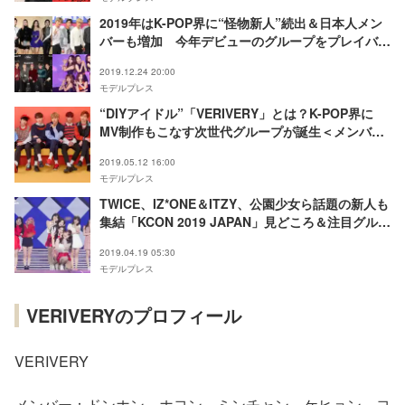
2019年はK-POP界に“怪物新人”続出＆日本人メン
バーも増加 今年デビューのグループをプレイバッ
ク【2019年末特集】
2019.12.24 20:00
モデルプレス
“DIYアイドル”「VERIVERY」とは？K-POP界に
MV制作もこなす次世代グループが誕生＜メンバー
プロフィール＞
2019.05.12 16:00
モデルプレス
TWICE、IZ*ONE＆ITZY、公園少女ら話題の新人も
集結「KCON 2019 JAPAN」見どころ＆注目グルー
プを一挙紹介
2019.04.19 05:30
モデルプレス
VERIVERYのプロフィール
VERIVERY
メンバー：ドンホン、ホヨン、ミンチャン、ケヒョン、ヨ