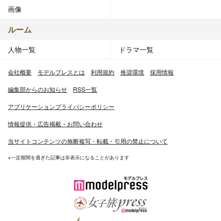
バック。
画像
出典：フリー百科事典『ウィキペディア（Wikipedia）』
ルーム
Text is available under GNU Free Documentation License.
人物一覧
ドラマ一覧
会社概要
モデルプレスとは
利用規約
推奨環境
採用情報
編集部からのお知らせ
RSS一覧
アプリケーションプライバシーポリシー
情報提供・広告掲載・お問い合わせ
当サイトコンテンツの無断複写・転載・引用の禁止について
※一定期間を過ぎた記事は非表示になることがあります