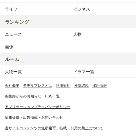
にあたり「マニラ48」を含む新グループの結成の構想が
ライフ
ビジネス
ある旨が秋元康により明らかにされている[2]。また、
MNL48には日本政府が展開しているクールジャパン事業
ランキング
の一環としての側面がある。マニラ首都圏には、日本人が
ニュース
人物
創立したハロハロ・アライアンスグループにより日本をイ
メージしたテーマパーク「クールジャパンモール」が建設
画像
され、この中にアイドルグループの劇場を開く計画が建て
られた。この計画を実施するにあたり、マニラで活動する
ルーム
アイドルグループとしてMNL48の結成が構想されてい
人物一覧
ドラマ一覧
た。
会社概要
モデルプレスとは
利用規約
推奨環境
採用情報
グループの結成については、2016年3月26日に横浜スタジ
アムで行われたAKB48の単独コンサートにおいて、
編集部からのお知らせ
RSS一覧
TPE48（現・AKB48 Team TP）、BNK48とともに発表さ
アプリケーションプライバシーポリシー
れた。
情報提供・広告掲載・お問い合わせ
運営はAKSとパートナー契約したハロハログループのハロ
当サイトコンテンツの無断複写・転載・引用の禁止について
ハロ・エンターテインメントが担当する。2016年12月3