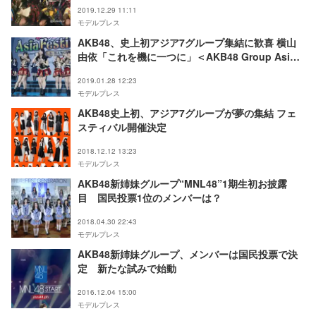
2019.12.29 11:11
モデルプレス
AKB48、史上初アジア7グループ集結に歓喜 横山
由依「これを機に一つに」＜AKB48 Group Asia
Festival 2019＞
2019.01.28 12:23
モデルプレス
AKB48史上初、アジア7グループが夢の集結 フェ
スティバル開催決定
2018.12.12 13:23
モデルプレス
AKB48新姉妹グループ“MNL48”1期生初お披露
目 国民投票1位のメンバーは？
2018.04.30 22:43
モデルプレス
AKB48新姉妹グループ、メンバーは国民投票で決
定 新たな試みで始動
2016.12.04 15:00
モデルプレス