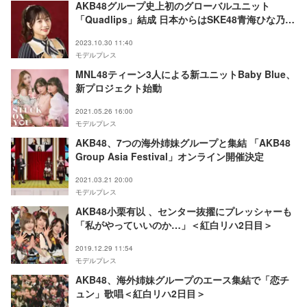
AKB48グループ史上初のグローバルユニット
「Quadlips」結成 日本からはSKE48青海ひな乃が
参加
2023.10.30 11:40
モデルプレス
MNL48ティーン3人による新ユニットBaby Blue、
新プロジェクト始動
2021.05.26 16:00
モデルプレス
AKB48、7つの海外姉妹グループと集結 「AKB48
Group Asia Festival」オンライン開催決定
2021.03.21 20:00
モデルプレス
AKB48小栗有以 、センター抜擢にプレッシャーも
「私がやっていいのか…」＜紅白リハ2日目＞
2019.12.29 11:54
モデルプレス
AKB48、海外姉妹グループのエース集結で「恋チ
ュン」歌唱＜紅白リハ2日目＞