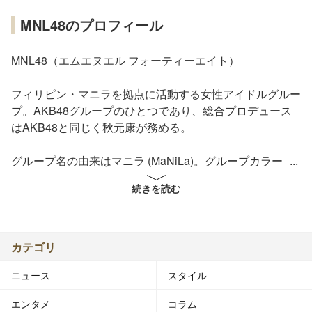
MNL48のプロフィール
MNL48（エムエヌエル フォーティーエイト）
フィリピン・マニラを拠点に活動する女性アイドルグルー
プ。AKB48グループのひとつであり、総合プロデュース
はAKB48と同じく秋元康が務める。
グループ名の由来はマニラ (MaNiLa)。グループカラー
は、フィリピンの国旗の色にある青をモチーフとしてい
続きを読む
る。
■概要
マニラにおけるAKB48の関連グループの結成について
カテゴリ
は、2014年から言及があった。初めて言及があったのは
ニュース
スタイル
同年11月24日に行われたラジオ番組『bayfm MEETS
AKB48 9th Stage〜BEST OF AKB48〜』の公開生放送で
エンタメ
コラム
あり、この放送において、AKB48の結成10周年を迎える