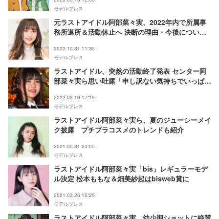
COLLECTION 2026】
モデルプレス
元ラストアイドル阿部菜々実、2022年内で所属事
務所退所＆活動休止へ 決断の理由・今後について
も明かす
2022.10.31 11:35
モデルプレス
ラストアイドル、突然の活動終了発表 センター阿
部菜々実ら思い吐露「申し訳ない気持ちでいっぱ
い」
2022.03.10 17:19
モデルプレス
ラストアイドル阿部菜々実ら、夏のジューシーメイ
ク披露 プチプラコスメのトレンドも紹介
2021.05.31 20:00
モデルプレス
ラストアイドル阿部菜々実「bis」レギュラーモデ
ル決定 松本ももな＆畑美紗起はbisweb賞に
2021.03.26 15:25
モデルプレス
ラストアイドル阿部菜々実、幼少期ショットに絶賛