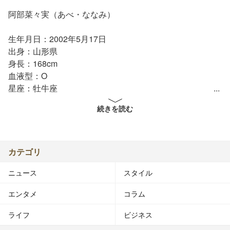
阿部菜々実（あべ・ななみ）
生年月日：2002年5月17日
出身：山形県
身長：168cm
血液型：O
星座：牡牛座
続きを読む
平均年齢13歳、東北在住の5人組アイドルユニット「pax
puella（パクスプエラ）」としても活動。プロフィール：
15歳。第10回で間島和奏に勝利してメンバー入り。
カテゴリ
ニュース
スタイル
エンタメ
コラム
ライフ
ビジネス