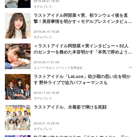
2019.08.21 16:50
モデルプレス
ラストアイドル阿部菜々実、初ランウェイ後を直
撃！美容事情を明かす＜モデルプレスインタビュー
＞
2019.06.10 19:28
モデルプレス
＜ラストアイドル阿部菜々実インタビュー＞52人
のセンターを務めた本音明かす「本気で辞めようと
も考えました」
2019.05.17 21:00
ユニバーサルミュージック合同会社
PR
ラストアイドル「LaLuce」幼少期の思い出を明か
す 野外ライブで迫力パフォーマンスも
2018.11.02 19:35
モデルプレス
ラストアイドル、水着姿で弾ける笑顔
2018.01.15 05:00
モデルプレス