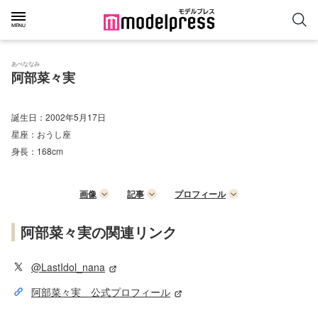
あべななみ
阿部菜々実
誕生日：
2002年5月17日
星座：
おうし座
身長：
168cm
画像
記事
プロフィール
阿部菜々実の関連リンク
@LastIdol_nana
阿部菜々実 公式プロフィール