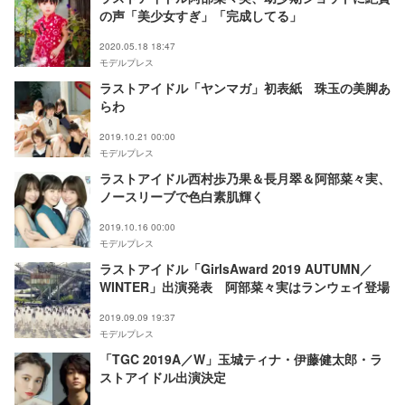
の声「美少女すぎ」「完成してる」
2020.05.18 18:47
モデルプレス
ラストアイドル「ヤンマガ」初表紙 珠玉の美脚あ
らわ
2019.10.21 00:00
モデルプレス
ラストアイドル西村歩乃果＆長月翠＆阿部菜々実、
ノースリーブで色白素肌輝く
2019.10.16 00:00
モデルプレス
ラストアイドル「GirlsAward 2019 AUTUMN／
WINTER」出演発表 阿部菜々実はランウェイ登場
2019.09.09 19:37
モデルプレス
「TGC 2019A／W」玉城ティナ・伊藤健太郎・ラ
ストアイドル出演決定