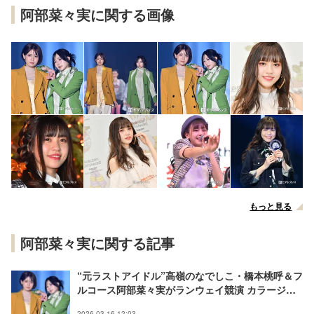
阿部菜々実に関する画像
もっと見る
阿部菜々実に関する記事
“元ラストアイドル”高嶺のなでしこ・橋本桃呼＆フ
ルコース阿部菜々実がランウェイ競演 カラージャ
ケットのイロチコーデ【IDOL RUNWAY
2026.03.16 12:03