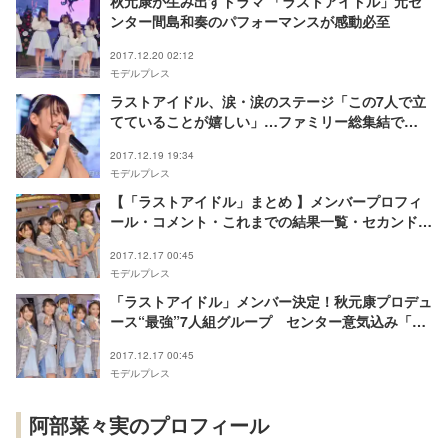
秋元康が生み出すドラマ 「ラストアイドル」元セ
ンター間島和奏のパフォーマンスが感動必至
2017.12.20 02:12
モデルプレス
ラストアイドル、涙・涙のステージ「この7人で立
てていることが嬉しい」…ファミリー総集結で
2000人熱狂 重大発表も＜ライブレポ／セットリス
2017.12.19 19:34
ト＞
モデルプレス
【「ラストアイドル」まとめ 】メンバープロフィ
ール・コメント・これまでの結果一覧・セカンドユ
ニット
2017.12.17 00:45
モデルプレス
「ラストアイドル」メンバー決定！秋元康プロデュ
ース“最強”7人組グループ センター意気込み「ア
イドルはみんなライバル」
2017.12.17 00:45
モデルプレス
阿部菜々実のプロフィール