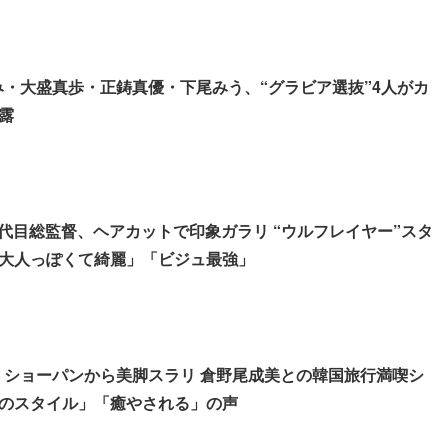
るみ・大盛真歩・正鋳真優・下尾みう、“グラビア選抜”4人がカ
露
4代目総監督、ヘアカットで印象ガラリ “ウルフレイヤー”スタ
大人っぽくて綺麗」「ビジュ最強」
う、ショーパンから美脚スラリ 倉野尾成美との韓国旅行満喫シ
のスタイル」「癒やされる」の声