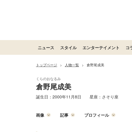
ニュース
スタイル
エンターテイメント
コ
トップページ
人物一覧
倉野尾成美
>
>
倉野尾成美
誕生日：
2000年11月8日
星座：
さそり座
画像
記事
プロフィール