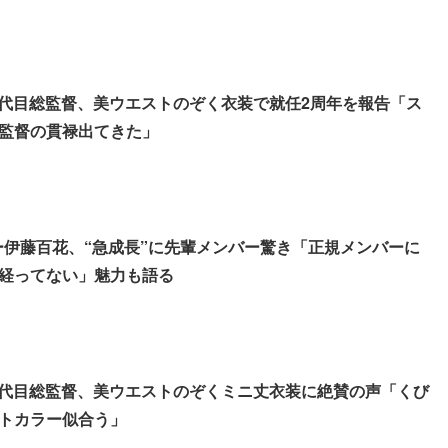
プ4代目総監督、美ウエストのぞく衣装で就任2周年を報告「ス
監督の貫禄出てきた」
ター伊藤百花、“急成長”に先輩メンバー驚き「正規メンバーに
経ってない」魅力も語る
プ4代目総監督、美ウエストのぞくミニ丈衣装に絶賛の声「くび
トカラー似合う」