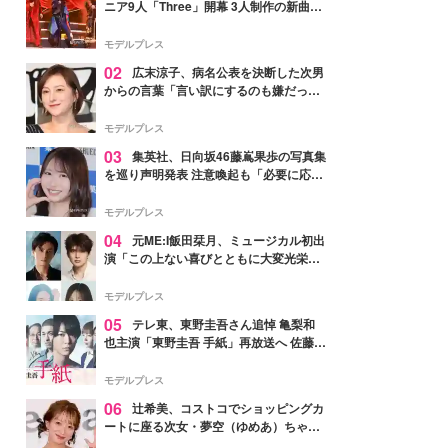
ニア9人「Three」開幕 3人制作の新曲＆
手描きセットに込めた想い「もっと前に
進んで夢を掴みたい」【ゲネプロレポ】
モデルプレス
02
広末涼子、病名公表を決断した次男
からの言葉「言い訳にするのも嫌だっ
た」「言うべきか迷った」
モデルプレス
03
集英社、日向坂46藤嶌果歩の写真集
を巡り声明発表 注意喚起も「必要に応じ
て法的措置を含む対応を検討」
モデルプレス
04
元ME:I飯田栞月、ミュージカル初出
演「この上ない喜びとともに大変光栄」
4年ぶり上演「ファントム」城田優らキ
ャスト発表
モデルプレス
05
テレ東、東野圭吾さん追悼 亀梨和
也主演「東野圭吾 手紙」再放送へ 佐藤隆
太・本田翼・中村倫也ら出演
モデルプレス
06
辻希美、コストコでショッピングカ
ートに座る次女・夢空（ゆめあ）ちゃん
の姿公開「乗りこなしてる感じが可愛す