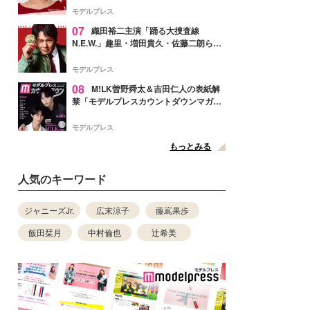
ぎ」「成長を感じる」の声
モデルプレス
07
織田裕二主演「踊る大捜査線
N.E.W.」趣里・増田貴久・佐藤二朗ら新
メンバー紹介映像解禁 各キャラクター象
徴する“謎のキーワード”も
モデルプレス
08
M!LK曽野舜太＆吉田仁人の表紙解
禁「モデルプレスカウントダウンマガジ
ン」巻頭に登場
モデルプレス
もっとみる
人気のキーワード
ジャニーズJr.
広末涼子
藤嶌果歩
飯田栞月
中村倫也
辻希美