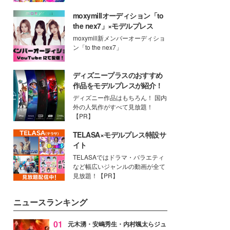
moxymillオーディション「to
the nex7」×モデルプレス
moxymill新メンバーオーディショ
ン「to the nex7」
ディズニープラスのおすすめ
作品をモデルプレスが紹介！
ディズニー作品はもちろん！ 国内
外の人気作がすべて見放題！
【PR】
TELASA×モデルプレス特設サ
イト
TELASAではドラマ・バラエティ
など幅広いジャンルの動画が全て
見放題！【PR】
ニュースランキング
01
元木湧・安嶋秀生・内村颯太らジュ