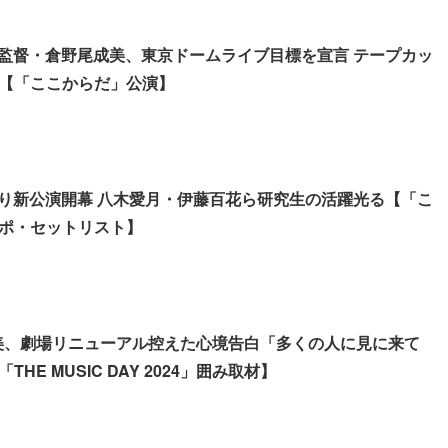
目総監督・倉野尾成美、東京ドームライブ目標を宣言 テープカッ
【「ここからだ」公演】
年ぶり新公演開幕 八木愛月・伊藤百花ら研究生の活躍光る【「こ
ポ・セットリスト】
成美、劇場リニューアル控えた心境告白「多くの人に見に来て
HE MUSIC DAY 2024」囲み取材】