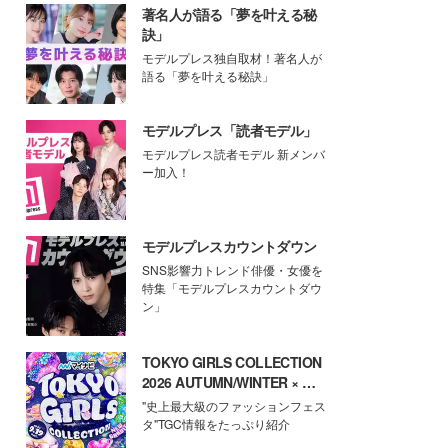
著名人が語る「夢を叶える秘
訣」
モデルプレス独自取材！著名人が
語る「夢を叶える秘訣」
モデルプレス「読者モデル」
モデルプレス読者モデル 新メンバ
ー加入！
モデルプレスカウントダウン
SNS影響力トレンド俳優・女優を
特集「モデルプレスカウントダウ
ン」
TOKYO GIRLS COLLECTION
2026 AUTUMN/WINTER × モ
デルプレス
"史上最大級のファッションフェス
タ"TGC情報をたっぷり紹介