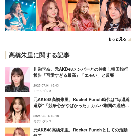
もっと見る
高橋朱里に関する記事
川栄李奈、元AKB48メンバーとの仲良し韓国旅行
報告「可愛すぎる最高」「エモい」と反響
2025.07.01 15:43
モデルプレス
元AKB48高橋朱里、Rocket Punch時代は”毎週総
選挙”「競争心がやばかった」カムバ期間の過酷ス
ケジュール明かす
2025.02.16 12:48
モデルプレス
元AKB48高橋朱里、Rocket Punchとしての活動
終了