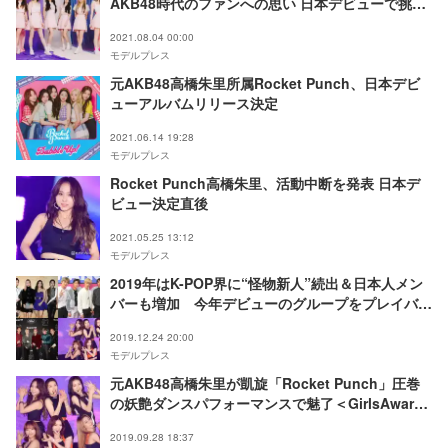
AKB48時代のファンへの思い 日本デビューで挑戦
したいことは？
2021.08.04 00:00
モデルプレス
元AKB48高橋朱里所属Rocket Punch、日本デビ
ューアルバムリリース決定
2021.06.14 19:28
モデルプレス
Rocket Punch高橋朱里、活動中断を発表 日本デ
ビュー決定直後
2021.05.25 13:12
モデルプレス
2019年はK-POP界に“怪物新人”続出＆日本人メン
バーも増加 今年デビューのグループをプレイバッ
ク【2019年末特集】
2019.12.24 20:00
モデルプレス
元AKB48高橋朱里が凱旋「Rocket Punch」圧巻
の妖艶ダンスパフォーマンスで魅了＜GirlsAward
2019 A／W＞
2019.09.28 18:37