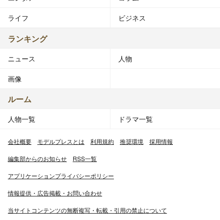
名とともにチーム4に昇格。
5月23日に発売された26thシングル「真夏のSounds good
ライフ
ビジネス
!」で初の選抜入り。
8月24日に開催された『AKB48 in TOKYO DOME ～
ランキング
1830mの夢～』初日公演において、チーム再編に伴うチ
ニュース
人物
ームAへの異動とチーム4の消滅が発表される。
11月1日、チームAに異動。
画像
11月2日、チームAウェイティング公演のスターティング
メンバーとして新チームでの活動を開始する。
ルーム
人物一覧
ドラマ一覧
2014年
2月24日、Zepp DiverCityで開催された「AKB48グループ
会社概要
モデルプレスとは
利用規約
推奨環境
採用情報
大組閣祭り～時代は変わる。だけど、僕らは前しか向かね
え！～」において、チームBへの異動が発表される。
編集部からのお知らせ
RSS一覧
4月18日放送開始のドラマ『セーラーゾンビ』（テレビ東
アプリケーションプライバシーポリシー
京系）で大和田南那、川栄李奈とともに連続ドラマ初主演
を果たす。
情報提供・広告掲載・お問い合わせ
4月24日、チームBに異動。
当サイトコンテンツの無断複写・転載・引用の禁止について
5月20日から6月6日にかけて投票が実施された『AKB48