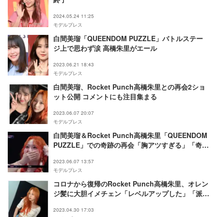
2024.05.24 11:25
モデルプレス
白間美瑠「QUEENDOM PUZZLE」バトルステー
ジ上で思わず涙 高橋朱里がエール
2023.06.21 18:43
モデルプレス
白間美瑠、Rocket Punch高橋朱里との再会2ショ
ット公開 コメントにも注目集まる
2023.06.07 20:07
モデルプレス
白間美瑠＆Rocket Punch高橋朱里「QUEENDOM
PUZZLE」での奇跡の再会「胸アツすぎる」「奇跡
の共演」と反響続々
2023.06.07 13:57
モデルプレス
コロナから復帰のRocket Punch高橋朱里、オレン
ジ髪に大胆イメチェン「レベルアップした」「派手
髪可愛すぎ」
2023.04.30 17:03