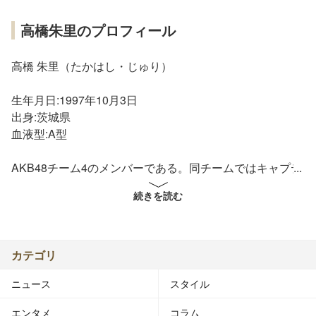
高橋朱里のプロフィール
高橋 朱里（たかはし・じゅり）
生年月日:1997年10月3日
出身:茨城県
血液型:A型
AKB48チーム4のメンバーである。同チームではキャプテ
ンを務める。愛称はじゅり。
続きを読む
■略歴
2011年
2月20日、AKB48第12期研究生オーディションに合格。
カテゴリ
ニュース
スタイル
2012年
3月24日、加藤玲奈、岩田華怜、川栄李奈、田野優花の4
エンタメ
コラム