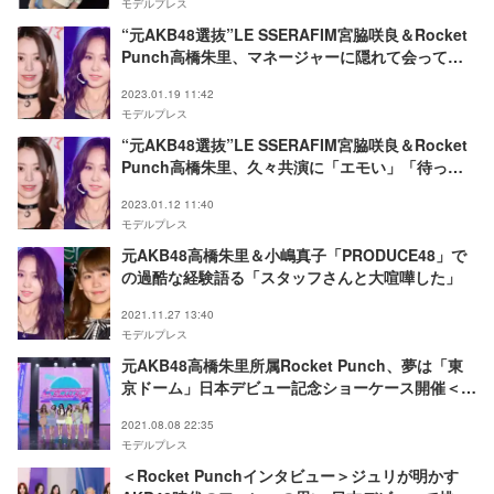
モデルプレス
“元AKB48選抜”LE SSERAFIM宮脇咲良＆Rocket
Punch高橋朱里、マネージャーに隠れて会ってい
た 宮脇のHYBE練習生時代秘話に反響続々
2023.01.19 11:42
モデルプレス
“元AKB48選抜”LE SSERAFIM宮脇咲良＆Rocket
Punch高橋朱里、久々共演に「エモい」「待って
ました」と反響
2023.01.12 11:40
モデルプレス
元AKB48高橋朱里＆小嶋真子「PRODUCE48」で
の過酷な経験語る「スタッフさんと大喧嘩した」
2021.11.27 13:40
モデルプレス
元AKB48高橋朱里所属Rocket Punch、夢は「東
京ドーム」日本デビュー記念ショーケース開催＜
Rocket Punch Japan Debut Showcase Live
2021.08.08 22:35
“Bubble Up！”＞
モデルプレス
＜Rocket Punchインタビュー＞ジュリが明かす