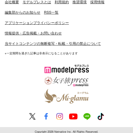
会社概要
モデルプレスとは
利用規約
推奨環境
採用情報
ィー・コーポレーション）- 佑治 役
渇き。（2014年6月27日公開、ギャガ） - 金髪の男 役
編集部からのお知らせ
RSS一覧
シャンティ デイズ 365日、幸せな呼吸（2014年10月25日
アプリケーションプライバシーポリシー
公開、スールキートス） - 時森 役
超能力研究部の3人（2014年12月6日公開、BS-TBS） - 竹
情報提供・広告掲載・お問い合わせ
田孝一 役
当サイトコンテンツの無断複写・転載・引用の禁止について
あしたになれば。（2015年3月21日公開、ユナイテッドエ
ンタテインメント）- 安田元 役
※一定期間を過ぎた記事は非表示になることがあります
夏ノ日、君ノ声（2015年10月24日公開、ユナイテッドエ
ンタテインメント） - 主演・戸上哲夫役
正しいバスの見分け方（2015年11月15日公開、伊参スタ
ジオ映画祭）
流れ星が消えないうちに（2015年11月21日公開、アーク
エンタテインメント）- 加地径一郎役
十字架 （2016年2月6日公開、アイエス・フィールド） -
藤井健介 役
海よりもまだ深く（2016年5月21日公開、ギャガ）
青空エール（2016年8月20日公開予定、東宝） - 水嶋亜希
役
Copyright 2026 Netnative Inc. All Rights Reserved.