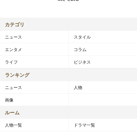
映画｢クローズZERO」の小栗旬に憧れ、中学3年生の時に
同事務所のオーディションを受け合格。 2011年にテレビ
ドラマ『鈴木先生』でデビュー。趣味はバスケットボー
ル、音楽鑑賞で好きなアーティストはKREVAと
カテゴリ
OKAMOTO'S。
ニュース
スタイル
映画
エンタメ
コラム
トテチータ・チキチータ（2012年4月7日公開、アルゴ・
ピクチャーズ） - 大越健人 役
ライフ
ビジネス
リアル鬼ごっこ3 （2012年5月12日公開、ファントム・フ
ィルム）- イサム 役
ランキング
旅の贈りもの 明日へ（2012年10月13日公開、キノフィル
ニュース
人物
ムズ）- 仁科孝祐 役（高校時代）
今日、恋をはじめます（2012年12月8日公開、東宝）
画像
日曜日、すずは口笛を吹いた（第6回沖縄国際映画祭出品
作品）
ルーム
恋につきもの（2014年4月12日公開、東京藝術大学映像研
人物一覧
ドラマ一覧
究科映画専攻）
学校の怪談 呪いの言霊（2014年5月23日公開、エル・テ