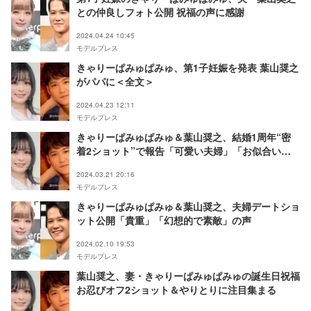
との仲良しフォト公開 祝福の声に感謝
2024.04.24 10:45
モデルプレス
きゃりーぱみゅぱみゅ、第1子妊娠を発表 葉山奨之
がパパに＜全文＞
2024.04.23 12:11
モデルプレス
きゃりーぱみゅぱみゅ＆葉山奨之、結婚1周年“密
着2ショット”で報告「可愛い夫婦」「お似合い」
の声
2024.03.21 20:16
モデルプレス
きゃりーぱみゅぱみゅ＆葉山奨之、夫婦デートショ
ット公開「貴重」「幻想的で素敵」の声
2024.02.10 19:53
モデルプレス
葉山奨之、妻・きゃりーぱみゅぱみゅの誕生日祝福
お忍びオフ2ショット＆やりとりに注目集まる