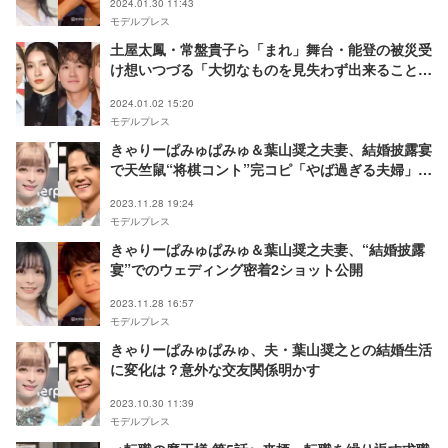
2024.01.30 11:43
モデルプレス
土屋太鳳・常盤貴子ら「まれ」舞台・能登の被災受
け想いつづる「大切なものを見失わず出来ることか
ら」
2024.01.02 15:20
モデルプレス
きゃりーぱみゅぱみゅ＆葉山奨之夫妻、結婚披露宴
で天竺鼠“将棋コント”完コピ「やば過ぎる夫婦」と
川原ツッコミ
2023.11.28 19:24
モデルプレス
きゃりーぱみゅぱみゅ＆葉山奨之夫妻、“結婚披露
宴”でのウェディング密着2ショット公開
2023.11.28 16:57
モデルプレス
きゃりーぱみゅぱみゅ、夫・葉山奨之との結婚生活
に変化は？意外な交友関係明かす
2023.10.30 11:39
モデルプレス