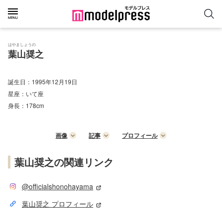
はやましょうの
葉山奨之
誕生日：
1995年12月19日
星座：
いて座
身長：
178cm
画像
記事
プロフィール
葉山奨之の関連リンク
@officialshonohayama
葉山奨之 プロフィール