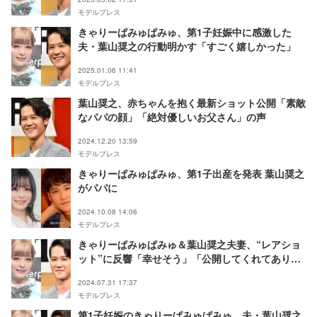
モデルプレス
きゃりーぱみゅぱみゅ、第1子妊娠中に感激した
夫・葉山奨之の行動明かす「すごく嬉しかった」
2025.01.06 11:41
モデルプレス
葉山奨之、赤ちゃんを抱く最新ショット公開「素敵
なパパの顔」「絶対優しいお父さん」の声
2024.12.20 13:59
モデルプレス
きゃりーぱみゅぱみゅ、第1子出産を発表 葉山奨之
がパパに
2024.10.08 14:06
モデルプレス
きゃりーぱみゅぱみゅ＆葉山奨之夫妻、“レアショ
ット”に反響「幸せそう」「公開してくれてありが
とう」
2024.07.31 17:37
モデルプレス
第1子妊娠のきゃりーぱみゅぱみゅ、夫・葉山奨之