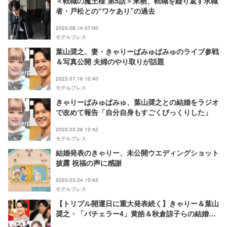
＜転職の魔王様 第5話＞来栖、転職を繰り返す求職
者・戸松との“ワケあり”の過去
2023.08.14 07:00
モデルプレス
葉山奨之、妻・きゃりーぱみゅぱみゅのライブ参戦
＆写真公開 夫婦のやり取りが話題
2023.07.16 10:40
モデルプレス
きゃりーぱみゅぱみゅ、葉山奨之との結婚をラジオ
で改めて報告「自分自身もすごくびっくりした」
2023.03.26 12:42
モデルプレス
結婚発表のきゃりー、未公開ウエディングショット
披露 祝福の声に感謝
2023.03.24 15:42
モデルプレス
【トリプル開運日に重大発表続く】きゃりー＆葉山
奨之・「バチェラー4」黄皓＆秋倉諒子らの結婚、
滝沢秀明氏の会社設立…