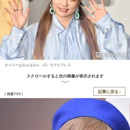
きゃりーぱみゅぱみゅ （C）モデルプレス
スクロールすると次の画像が表示されます
記事に戻る
( 画像7/29 )