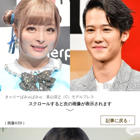
きゃりーぱみゅぱみゅ、葉山奨之（C）モデルプレス
スクロールすると次の画像が表示されます
記事に戻る
( 画像4/29 )