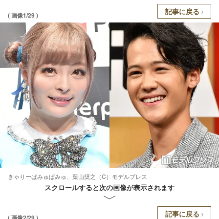
記事に戻る
( 画像1/29 )
きゃりーぱみゅぱみゅ、葉山奨之（C）モデルプレス
スクロールすると次の画像が表示されます
記事に戻る
( 画像2/29 )