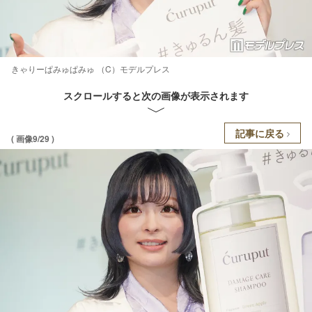
きゃりーぱみゅぱみゅ （C）モデルプレス
スクロールすると次の画像が表示されます
記事に戻る
( 画像9/29 )