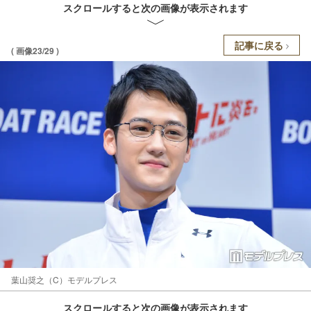
スクロールすると次の画像が表示されます
記事に戻る
( 画像23/29 )
葉山奨之（C）モデルプレス
スクロールすると次の画像が表示されます