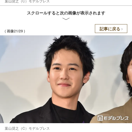
葉山奨之（C）モデルプレス
スクロールすると次の画像が表示されます
記事に戻る
( 画像21/29 )
葉山奨之（C）モデルプレス