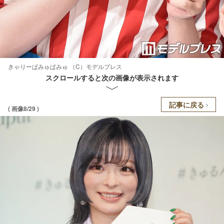
きゃりーぱみゅぱみゅ （C）モデルプレス
スクロールすると次の画像が表示されます
記事に戻る
( 画像8/29 )