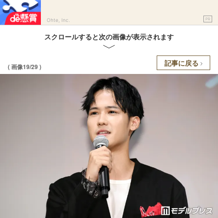
PR
Ohte, Inc.
スクロールすると次の画像が表示されます
記事に戻る
( 画像19/29 )