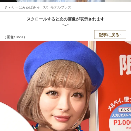
きゃりーぱみゅぱみゅ （C）モデルプレス
スクロールすると次の画像が表示されます
記事に戻る
( 画像13/29 )