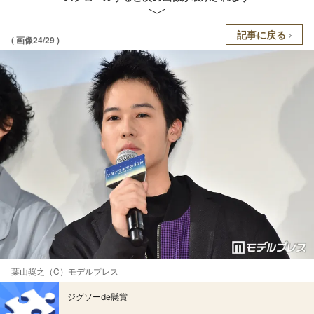
記事に戻る
( 画像24/29 )
葉山奨之（C）モデルプレス
ジグソーde懸賞