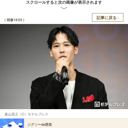
スクロールすると次の画像が表示されます
記事に戻る
( 画像18/29 )
葉山奨之（C）モデルプレス
ジグソーde懸賞