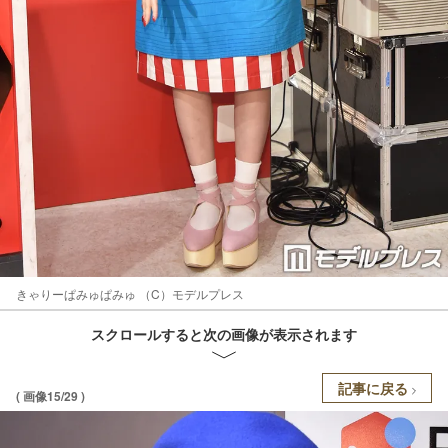
きゃりーぱみゅぱみゅ （C）モデルプレス
スクロールすると次の画像が表示されます
記事に戻る
( 画像15/29 )