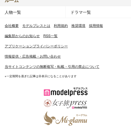
ルーム
福岡県立筑紫中央高等学校を経て、福岡大学法学部法律学
人物一覧
ドラマ一覧
科卒業。大学在学中は、吹奏楽部に所属。
フルートで福岡県大会に出場経験有り[4]。なお、同学年
会社概要
モデルプレスとは
利用規約
推奨環境
採用情報
に系列局・テレビ長崎アナウンサーの大村咲子[5]がい
る。
編集部からのお知らせ
RSS一覧
漢字検定2級、書道中等師範免許（書道の段位は特待生を
アプリケーションプライバシーポリシー
持つ）、普通自動車免許の資格を所持している。
趣味はドライブ、旅行、アロマ、習字[6]。好きな物は温
情報提供・広告掲載・お問い合わせ
泉、手紙、白ご飯、パン、とんこつラーメン、ノラ・ジョ
当サイトコンテンツの無断複写・転載・引用の禁止について
ーンズの曲（映画「マイ・ブルーベリー・ナイツ」も）、
ピンク色。動物が苦手。
※一定期間を過ぎた記事は非表示になることがあります
プロ野球は地元球団福岡ソフトバンクホークスのファンで
ある。
女子柔道の世界選手権覇者・浅見八瑠奈に似ている[7]。
バレーボールワールドカップ2011中継のアスリートゲス
トで浅見が出演した際に、生野と浅見の2ショット写真を
撮影し、生野のブログに掲載されている[8]。
『めざましテレビ』、『スパイスTV どーも☆キニナル!』