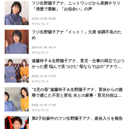
フジ生野陽子アナ、ニットワンピから美脚チラリ
「清楚で素敵」「お似合い」の声
2025.12.08 16:20
モデルプレス
フジ生野陽子アナ「イット！」欠席 体調不良のた
め
2024.01.06 18:14
モデルプレス
遠藤玲子＆生野陽子アナ、育児・仕事の両立でぶつ
かった壁 悩んで見つけた“母ならではの”アナウン
サーのやりがい【フジテレビアナウンサー×モデル
2022.12.16 17:05
プレス連載＜“素”っぴんトーク＞】
モデルプレス
“2児の母”遠藤玲子＆生野陽子アナ、育休からの復
帰で感じた不安と変化 夫との家事・育児分担は？
【フジテレビアナウンサー×モデルプレス連載
2022.12.16 17:00
＜“素”っぴんトーク＞】
モデルプレス
第2子妊娠中のフジ生野陽子アナ、産休入りを報告