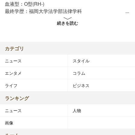
血液型：O型(RH-)
最終学歴：福岡大学法学部法律学科
勤務局：フジテレビジョン
続きを読む
部署：編成制作局アナウンス部
カテゴリ
生野 陽子（しょうの ようこ、1984年5月17日 - ）は、福
ニュース
スタイル
岡県福岡市出身のフジテレビの女性アナウンサー。
エンタメ
コラム
◆来歴・人物◆
ライフ
ビジネス
身長：153センチ[1]。
ランキング
父親が公務員だったため転校が非常に多く[2]、九州地方
ニュース
人物
の幼稚園2校・小学校5校・中学校2校に通った。1学期だ
け行って、また転校ということもあったという[2]。
画像
中学・高校時代は鹿児島市に住んでいたが、その後、福岡
県の筑紫中央高校へ転校した[3]。