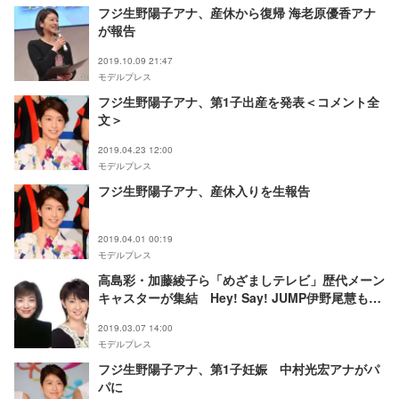
フジ生野陽子アナ、産休から復帰 海老原優香アナ
が報告
2019.10.09 21:47
モデルプレス
フジ生野陽子アナ、第1子出産を発表＜コメント全
文＞
2019.04.23 12:00
モデルプレス
フジ生野陽子アナ、産休入りを生報告
2019.04.01 00:19
モデルプレス
高島彩・加藤綾子ら「めざましテレビ」歴代メーン
キャスターが集結 Hey! Say! JUMP伊野尾慧も出
演決定
2019.03.07 14:00
モデルプレス
フジ生野陽子アナ、第1子妊娠 中村光宏アナがパ
パに