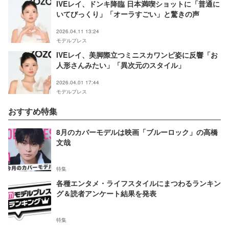
IVEレイ、ドンキ降臨 日本満喫ショットに「普通に
いてびっくり」「オーラすごい」と驚きの声
2026.04.11 13:24
モデルプレス
IVEレイ、美脚際立つミニスカワンピ姿に反響「お
人形さんみたい」「異次元のスタイル」
2026.04.01 17:44
モデルプレス
おすすめ特集
8月のカバーモデルは映画「ブルーロック」の高橋
文哉
特集
各種エンタメ・ライフスタイルにまつわるランキン
グ＆読者アンケート結果を発表
特集