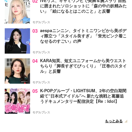
02
IVEリズ、キャミワンピで美脚＆腕スラリ 自然
に囲まれたソロショットに「森の中の妖精みた
い」「絵になるとはこのこと」と反響
モデルプレス
03
aespaニンニン、タイトミニワンピから美ボデ
ィ際立つ「スタイル良すぎ」「蛍光ピンク着こ
なせるのすごい」の声
モデルプレス
04
KARA知英、短丈ユニフォームから美ウエスト
ちらり「脚長すぎてびっくり」「圧巻のスタイ
ル」と反響
モデルプレス
05
K-POPグループ・LIGHTSUM、2年の空白期間
経て“日本式アイドル”へ 新たな挑戦と葛藤追
うドキュメンタリー配信決定【Re：Idol】
モデルプレス
もっとみる