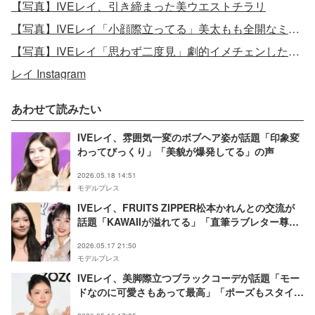
【写真】IVEレイ、引き締まった美ウエストチラリ
【写真】IVEレイ「小顔際立ってる」美太もも全開なミニ丈衣装ショット
【写真】IVEレイ「思わず二度見」劇的イメチェンした新ヘア
レイ Instagram
あわせて読みたい
IVEレイ、雰囲気一変のボブヘア姿が話題「印象変
わってびっくり」「美貌が爆発してる」の声
2026.05.18 14:51
モデルプレス
IVEレイ、FRUITS ZIPPER松本かれんとの交流が
話題「KAWAIIが溢れてる」「直筆ラブレター尊
い」とファン歓喜
2026.05.17 21:50
モデルプレス
IVEレイ、美脚際立つブラックコーデが話題「モー
ドなのに可愛さもあって最高」「ポーズもスタイル
も完璧」