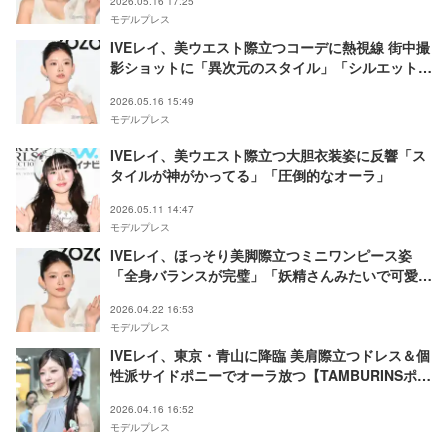
2026.05.16 17:25
モデルプレス
IVEレイ、美ウエスト際立つコーデに熱視線 街中撮
影ショットに「異次元のスタイル」「シルエット最
強」の声
2026.05.16 15:49
モデルプレス
IVEレイ、美ウエスト際立つ大胆衣装姿に反響「ス
タイルが神がかってる」「圧倒的なオーラ」
2026.05.11 14:47
モデルプレス
IVEレイ、ほっそり美脚際立つミニワンピース姿
「全身バランスが完璧」「妖精さんみたいで可愛
い」と反響
2026.04.22 16:53
モデルプレス
IVEレイ、東京・青山に降臨 美肩際立つドレス＆個
性派サイドポニーでオーラ放つ【TAMBURINSポッ
プアップストア】
2026.04.16 16:52
モデルプレス