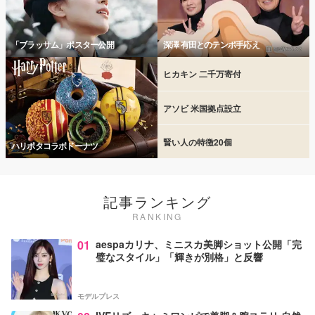
「ブラッサム」ポスター公開
深澤 有田とのテンポ手応え
ヒカキン 二千万寄付
アソビ 米国拠点設立
賢い人の特徴20個
ハリポタコラボドーナツ
記事ランキング
RANKING
01
aespaカリナ、ミニスカ美脚ショット公開「完
璧なスタイル」「輝きが別格」と反響
モデルプレス