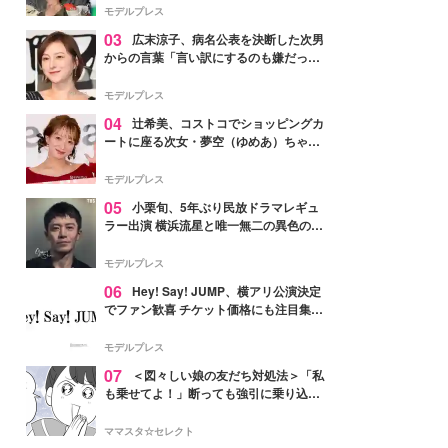
「かっこいい」と反響
モデルプレス
03
広末涼子、病名公表を決断した次男
からの言葉「言い訳にするのも嫌だっ
た」「言うべきか迷った」
モデルプレス
04
辻希美、コストコでショッピングカ
ートに座る次女・夢空（ゆめあ）ちゃん
の姿公開「乗りこなしてる感じが可愛す
ぎ」「成長を感じる」の声
モデルプレス
05
小栗旬、5年ぶり民放ドラマレギュ
ラー出演 横浜流星と唯一無二の異色のバ
ディで初共演【LOST10】
モデルプレス
06
Hey! Say! JUMP、横アリ公演決定
でファン歓喜 チケット価格にも注目集ま
る「激アツ」「平成に戻ったみたい」
モデルプレス
07
＜図々しい娘の友だち対処法＞「私
も乗せてよ！」断っても強引に乗り込ん
でくる友だち【第1話まんが】
ママスタ☆セレクト