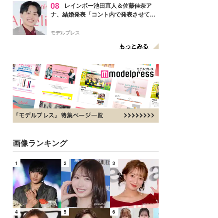
08
レインボー池田直人＆佐藤佳奈ア
ナ、結婚発表「コント内で発表させてい
ただきました」読売テレビ退社は生活拠
点変更のため
モデルプレス
もっとみる
画像ランキング
1
2
3
4
5
6