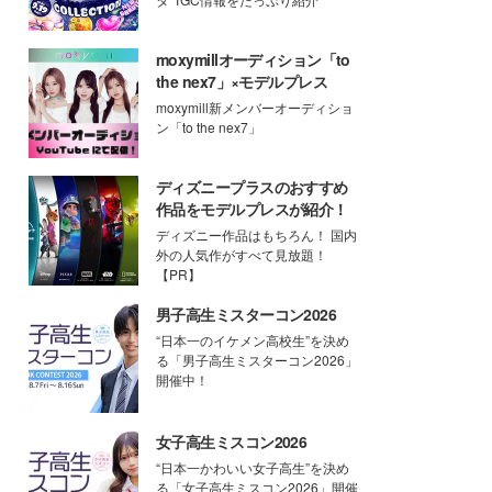
moxymillオーディション「to
the nex7」×モデルプレス
moxymill新メンバーオーディショ
ン「to the nex7」
ディズニープラスのおすすめ
作品をモデルプレスが紹介！
ディズニー作品はもちろん！ 国内
外の人気作がすべて見放題！
【PR】
男子高生ミスターコン2026
“日本一のイケメン高校生”を決め
る「男子高生ミスターコン2026」
開催中！
女子高生ミスコン2026
“日本一かわいい女子高生”を決め
る「女子高生ミスコン2026」開催