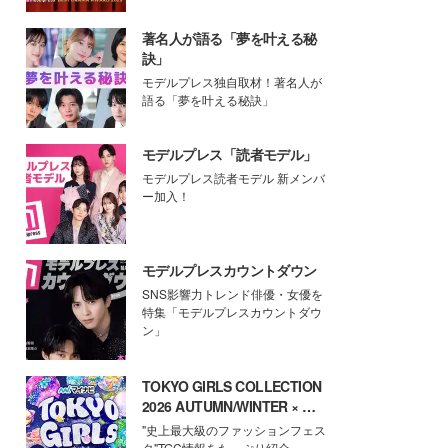
著名人が語る「夢を叶える秘
訣」
モデルプレス独自取材！著名人が
語る「夢を叶える秘訣」
モデルプレス「読者モデル」
モデルプレス読者モデル 新メンバ
ー加入！
モデルプレスカウントダウン
SNS影響力トレンド俳優・女優を
特集「モデルプレスカウントダウ
ン」
TOKYO GIRLS COLLECTION
2026 AUTUMN/WINTER × モ
デルプレス
"史上最大級のファッションフェス
タ"TGC情報をたっぷり紹介