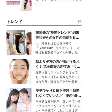
中！
トレンド
PR
韓国発の“艶髪トレンド”到来
美容好きの女性の自信を育む
「ヘアケア事情」って？
今、韓国をはじめ国内外で
「Glass Hair（グラスヘア）」と
呼ばれる艶髪スタイルが熱い視線
を集めています。メイクやファッ
朝より夕方の方が肌がうるお
ションの完成度を高めるベースと
して、“髪そのものの美しさ”に改
う？ 花王構築の新技術「ウォ
めて注目する人が増えている様
ーターキャプチャリングスキ
毎朝入念にスキンケアを行って
子。今回は、そんな憧れの艶やか
ン（捕水肌）」がスキンケア
も、夕方には肌の乾燥を感じてし
な髪を日常で叶える、美容好きの
の常識を変える予感
まったり、保湿ミストが手放せな
女性たちのヘアケア事情を紹介し
いという読者も多いのでは？そん
ます。
愛甲ひかり＆橋下美好「我慢
な美容の常識を大きく変える可能
性を秘めた、革新的な「Water
しなくていいんだ」夏の“暑さ
Capturing Skin（ウォーターキャ
対策”の新しい選択肢とは？
本格的な夏が到来！暑い中で、特
プチャリングスキン：捕水肌）」
にゆううつになるのが生理中のム
技術を、花王が構築した。
レや不快感ですよね。今回はプラ