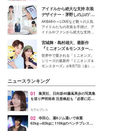
イベートでも仲良しで旅行好きな
アイドルから絶大な支持 衣装
モデル・愛甲ひかりさんと橋下美
好さんを迎えて本音で女子会トー
デザイナー・茅野しのぶの“可
ク。猛暑のお出かけを快適に過ご
愛い”を作る美学＜「シチズン
AKB48や＝LOVEなど数々の人気
すヒントや、2人が感動した夏の
クロスシー」インタビュー＞
アイドルたちの衣装を手掛け、ア
生理の新常識にも迫りました。
イドルやファンから絶大な支持を
得る、株式会社オサレカンパニー
宮城舞・島村雄大、最新作
取締役兼クリエイティブディレク
ター・茅野しのぶ。一人ひとりの
『ミニオンズ＆モンスター
個性に寄り添い、魅力を引き出す
ズ』の魅力熱弁 ハチャメチャ
世界中で愛される「ミニオンズ」
衣装作りは、多くの女性たちに勇
だけじゃない“友情と絆”に感
シリーズの最新作『ミニオンズ＆
気と自信を与え続けている。
動
モンスターズ』が8月7日（金）に
公開。モデルプレスでは、“大のミ
ニオン好き”という共通点を持つモ
ニュースランキング
デルの宮城舞と島村雄大の特別対
談をお届け！それぞれの視点か
ら、今作ならではの魅力や予想外
01
集英社、日向坂46藤嶌果歩の写真集
の感動をもたらす奥深いストーリ
を巡り声明発表 注意喚起も「必要に応じ
ーについて熱く語り合ってもらっ
て法的措置を含む対応を検討」
た。
モデルプレス
02
寺田心、週6ジム通いで体重
62kg→82kgに 110kgのベンチプレス持
ち上げる姿披露「胸板の厚みすごい」