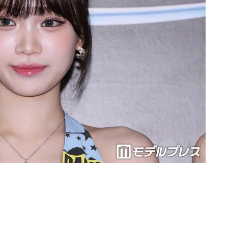
Loaded
:
87.03%