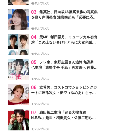
モデルプレス
03
集英社、日向坂46藤嶌果歩の写真集
を巡り声明発表 注意喚起も「必要に応じ
て法的措置を含む対応を検討」
モデルプレス
04
元ME:I飯田栞月、ミュージカル初出
演「この上ない喜びとともに大変光栄」
4年ぶり上演「ファントム」城田優らキ
ャスト発表
モデルプレス
05
テレ東、東野圭吾さん追悼 亀梨和
也主演「東野圭吾 手紙」再放送へ 佐藤隆
太・本田翼・中村倫也ら出演
モデルプレス
06
辻希美、コストコでショッピングカ
ートに座る次女・夢空（ゆめあ）ちゃん
の姿公開「乗りこなしてる感じが可愛す
ぎ」「成長を感じる」の声
モデルプレス
07
織田裕二主演「踊る大捜査線
N.E.W.」趣里・増田貴久・佐藤二朗ら新
メンバー紹介映像解禁 各キャラクター象
徴する“謎のキーワード”も
モデルプレス