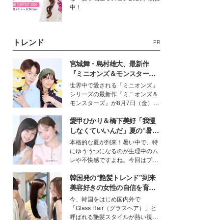
中！
トレンド
PR
宮城舞・島村雄大、最新作
『ミニオンズ＆モンスター
ズ』の魅力熱弁 ハチャメチャ
世界中で愛される「ミニオンズ」
だけじゃない“友情と絆”に感
シリーズの最新作『ミニオンズ＆
動
モンスターズ』が8月7日（金）に
公開。モデルプレスでは、“大のミ
愛甲ひかり＆橋下美好「我慢
ニオン好き”という共通点を持つモ
デルの宮城舞と島村雄大の特別対
しなくていいんだ」夏の“暑さ
談をお届け！それぞれの視点か
対策”の新しい選択肢とは？
本格的な夏が到来！暑い中で、特
ら、今作ならではの魅力や予想外
にゆううつになるのが生理中のム
の感動をもたらす奥深いストーリ
レや不快感ですよね。今回はプラ
ーについて熱く語り合ってもらっ
イベートでも仲良しで旅行好きな
た。
韓国発の“艶髪トレンド”到来
モデル・愛甲ひかりさんと橋下美
好さんを迎えて本音で女子会トー
美容好きの女性の自信を育む
ク。猛暑のお出かけを快適に過ご
「ヘアケア事情」って？
今、韓国をはじめ国内外で
すヒントや、2人が感動した夏の
「Glass Hair（グラスヘア）」と
生理の新常識にも迫りました。
呼ばれる艶髪スタイルが熱い視線