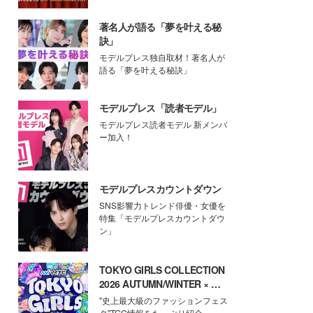
著名人が語る「夢を叶える秘
訣」
モデルプレス独自取材！著名人が
語る「夢を叶える秘訣」
モデルプレス「読者モデル」
モデルプレス読者モデル 新メンバ
ー加入！
モデルプレスカウントダウン
SNS影響力トレンド俳優・女優を
特集「モデルプレスカウントダウ
ン」
TOKYO GIRLS COLLECTION
2026 AUTUMN/WINTER × モ
デルプレス
"史上最大級のファッションフェス
タ"TGC情報をたっぷり紹介