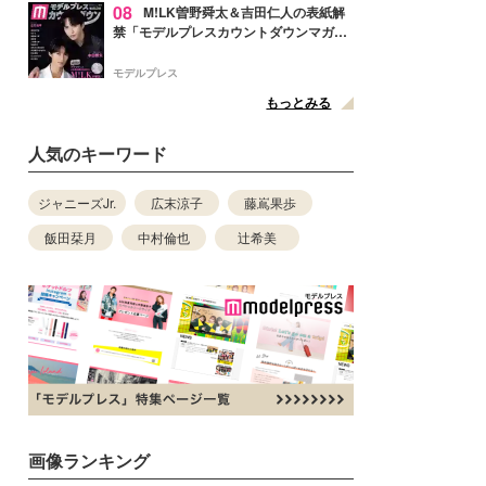
08
M!LK曽野舜太＆吉田仁人の表紙解
禁「モデルプレスカウントダウンマガジ
ン」巻頭に登場
モデルプレス
もっとみる
人気のキーワード
ジャニーズJr.
広末涼子
藤嶌果歩
飯田栞月
中村倫也
辻希美
画像ランキング