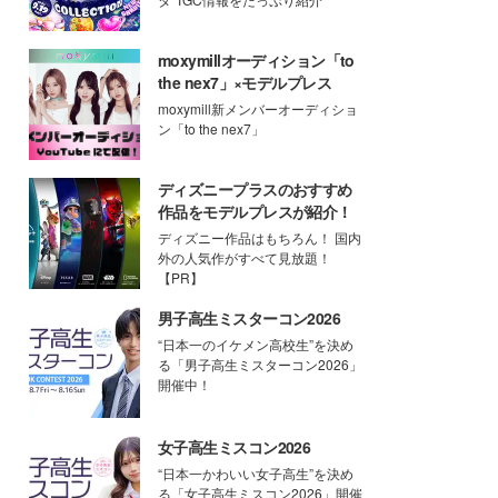
moxymillオーディション「to
the nex7」×モデルプレス
moxymill新メンバーオーディショ
ン「to the nex7」
ディズニープラスのおすすめ
作品をモデルプレスが紹介！
ディズニー作品はもちろん！ 国内
外の人気作がすべて見放題！
【PR】
男子高生ミスターコン2026
“日本一のイケメン高校生”を決め
る「男子高生ミスターコン2026」
開催中！
女子高生ミスコン2026
“日本一かわいい女子高生”を決め
る「女子高生ミスコン2026」開催