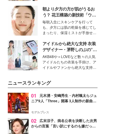
を集めています。メイクやファッ
朝より夕方の方が肌がうるお
ションの完成度を高めるベースと
して、“髪そのものの美しさ”に改
う？ 花王構築の新技術「ウォ
めて注目する人が増えている様
ーターキャプチャリングスキ
毎朝入念にスキンケアを行って
子。今回は、そんな憧れの艶やか
ン（捕水肌）」がスキンケア
も、夕方には肌の乾燥を感じてし
な髪を日常で叶える、美容好きの
の常識を変える予感
まったり、保湿ミストが手放せな
女性たちのヘアケア事情を紹介し
いという読者も多いのでは？そん
ます。
アイドルから絶大な支持 衣装
な美容の常識を大きく変える可能
性を秘めた、革新的な「Water
デザイナー・茅野しのぶの“可
Capturing Skin（ウォーターキャ
愛い”を作る美学＜「シチズン
AKB48や＝LOVEなど数々の人気
プチャリングスキン：捕水肌）」
クロスシー」インタビュー＞
アイドルたちの衣装を手掛け、ア
技術を、花王が構築した。
イドルやファンから絶大な支持を
得る、株式会社オサレカンパニー
取締役兼クリエイティブディレク
ニュースランキング
ター・茅野しのぶ。一人ひとりの
個性に寄り添い、魅力を引き出す
衣装作りは、多くの女性たちに勇
01
元木湧・安嶋秀生・内村颯太らジュ
気と自信を与え続けている。
ニア9人「Three」開幕 3人制作の新曲＆
手描きセットに込めた想い「もっと前に
進んで夢を掴みたい」【ゲネプロレポ】
モデルプレス
02
広末涼子、病名公表を決断した次男
からの言葉「言い訳にするのも嫌だっ
た」「言うべきか迷った」