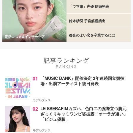
「ウマ娘」声優 結婚発表
鈴木砂羽 子宮筋腫摘出
都合のよい恋を卒業するには
朝活コスメ＆インナーケア
記事ランキング
RANKING
01
「MUSIC BANK」開催決定 2年連続国立競技
場・出演アーティスト後日発表
モデルプレス
02
LE SSERAFIMカズハ、色白二の腕際立つ胸元
ざっくりキャミワンピ姿披露「オーラが凄い」
「ビジュ優勝」
モデルプレス