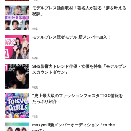
モデルプレス独自取材！著名人が語る「夢を叶える
秘訣」
特集
モデルプレス読者モデル 新メンバー加入！
特集
SNS影響力トレンド俳優・女優を特集「モデルプレ
スカウントダウン」
特集
"史上最大級のファッションフェスタ"TGC情報を
たっぷり紹介
特集
moxymill新メンバーオーディション「to the
nex7」