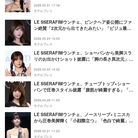
蝶々みたい」とファン絶賛
2026.05.31 17:18
モデルプレス
LE SSERAFIMウンチェ、ピンクヘア姿公開にファ
ン絶賛「2次元から出てきたみたい」「ビジュ最
強」
2026.05.24 13:05
モデルプレス
LE SSERAFIMウンチェ、ショーパンから美脚スラ
リのお出かけショット披露に「脚の長さ異次元」
「憧れのスタイル」と反響
2026.05.03 14:02
モデルプレス
LE SSERAFIMウンチェ、チューブトップ×ショー
パンで圧巻スタイル披露「腹筋が綺麗すぎる」「美
脚に釘付け」と反響
2026.04.26 11:55
モデルプレス
LE SSERAFIMウンチェ、ノースリーブ×ミニスカ
から圧巻美脚輝く「小顔際立つ」「色白で綺麗」の
声
2026.03.21 11:22
モデルプレス