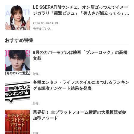
LE SSERAFIMウンチェ、オン眉ぱっつんでイメー
ジガラリ「衝撃ビジュ」「美人さが際立ってる」絶
賛の声
2026.03.16 14:13
モデルプレス
おすすめ特集
8月のカバーモデルは映画「ブルーロック」の高橋
文哉
特集
各種エンタメ・ライフスタイルにまつわるランキン
グ＆読者アンケート結果を発表
特集
業界初！ 全プラットフォーム横断の大規模読者参
加型アワード
特集