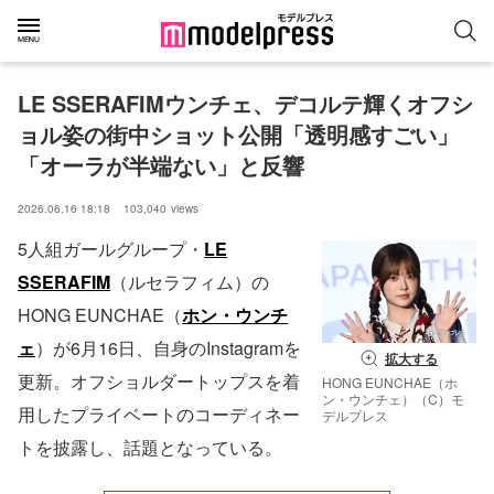
LE SSERAFIMウンチェ、デコルテ輝くオフシ
ョル姿の街中ショット公開「透明感すごい」
「オーラが半端ない」と反響
2026.06.16 18:18
103,040
views
5人組ガールグループ・
LE
SSERAFIM
（ルセラフィム）の
HONG EUNCHAE（
ホン・ウンチ
ェ
）が6月16日、自身のInstagramを
拡大する
更新。オフショルダートップスを着
HONG EUNCHAE（ホ
ン・ウンチェ）（C）モ
用したプライベートのコーディネー
デルプレス
トを披露し、話題となっている。