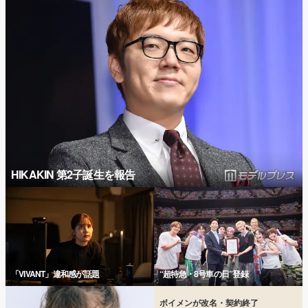
HIKAKIN 第2子誕生を報告
「VIVANT」違和感が話題
“超特急・8号車の日”登録
ボイメンが改名・契約終了