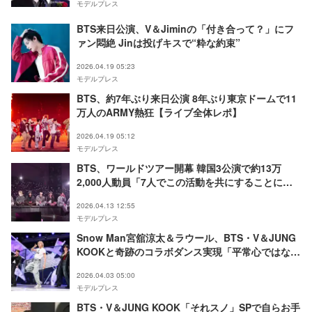
モデルプレス
BTS来日公演、V＆Jiminの「付き合って？」にフ
ァン悶絶 Jinは投げキスで“粋な約束”
2026.04.19 05:23
モデルプレス
BTS、約7年ぶり来日公演 8年ぶり東京ドームで11
万人のARMY熱狂【ライブ全体レポ】
2026.04.19 05:12
モデルプレス
BTS、ワールドツアー開幕 韓国3公演で約13万
2,000人動員「7人でこの活動を共にすることに決
めた」ファンに宣言
2026.04.13 12:55
モデルプレス
Snow Man宮舘涼太＆ラウール、BTS・V＆JUNG
KOOKと奇跡のコラボダンス実現「平常心ではな
い」「貴重な機会を楽しみたい」
2026.04.03 05:00
モデルプレス
BTS・V＆JUNG KOOK「それスノ」SPで自らお手