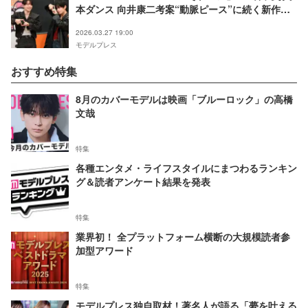
本ダンス 向井康二考案“動脈ピース”に続く新作ポ
ーズも披露
2026.03.27 19:00
モデルプレス
おすすめ特集
8月のカバーモデルは映画「ブルーロック」の高橋
文哉
特集
各種エンタメ・ライフスタイルにまつわるランキン
グ＆読者アンケート結果を発表
特集
業界初！ 全プラットフォーム横断の大規模読者参
加型アワード
特集
モデルプレス独自取材！著名人が語る「夢を叶える