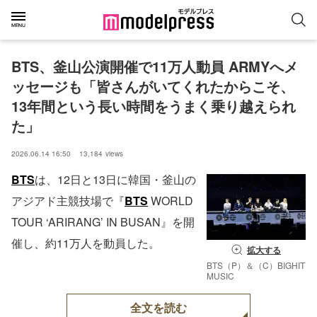
BTS、釜山公演開催で11万人動員 ARMYへメ
ッセージも「皆さんがいてくれたからこそ、
13年間という長い時間をうまく乗り越えられ
た」
2026.06.14 16:50
13,184
views
BTS
は、12日と13日に韓国・釜山の
アジアド主競技場で『
BTS
WORLD
TOUR ‘ARIRANG’ IN BUSAN』を開
催し、約11万人を動員した。
拡大する
BTS（P）＆（C）BIGHIT
MUSIC
全文を読む