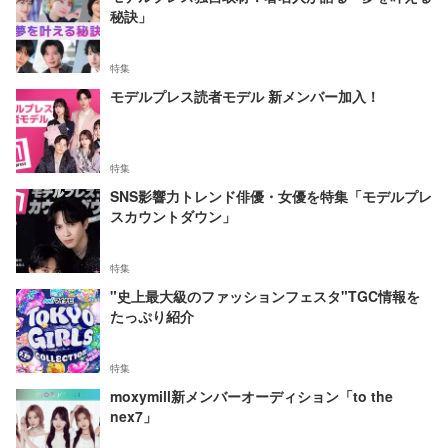
秘訣」
特集
モデルプレス読者モデル 新メンバー加入！
特集
SNS影響力トレンド俳優・女優を特集「モデルプレ
スカウントダウン」
特集
"史上最大級のファッションフェスタ"TGC情報を
たっぷり紹介
特集
moxymill新メンバーオーディション「to the
nex7」