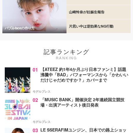
山崎怜奈が妊娠生報告
片思い中は逆効果なNG行動
バブみfaceの作り方
記事ランキング
RANKING
01
【ATEEZ 約1年4か月ぶり日本ファンミ】話題
沸騰中「BAD」パフォーマンスから「かわいい
だけじゃだめですか？」カバーまで
モデルプレス
02
「MUSIC BANK」開催決定 2年連続国立競技
場・出演アーティスト後日発表
モデルプレス
03
LE SSERAFIMユンジン、日本での路上ショッ