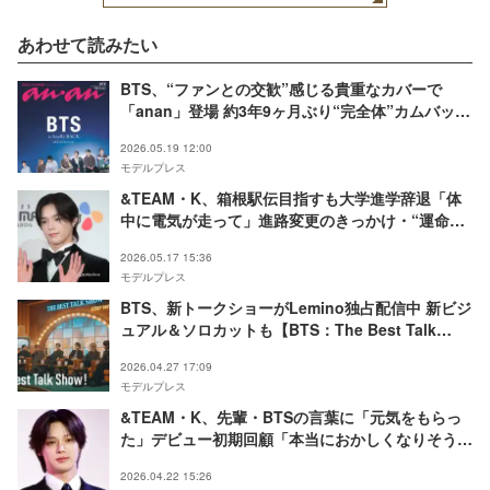
あわせて読みたい
BTS、“ファンとの交歓”感じる貴重なカバーで
「anan」登場 約3年9ヶ月ぶり“完全体”カムバック
公演＆日本公演レポートも
2026.05.19 12:00
モデルプレス
&TEAM・K、箱根駅伝目指すも大学進学辞退「体
中に電気が走って」進路変更のきっかけ・“運命的
な出会い”明かす
2026.05.17 15:36
モデルプレス
BTS、新トークショーがLemino独占配信中 新ビジ
ュアル＆ソロカットも【BTS：The Best Talk
Show！】
2026.04.27 17:09
モデルプレス
&TEAM・K、先輩・BTSの言葉に「元気をもらっ
た」デビュー初期回顧「本当におかしくなりそう
で」当時の苦労明かす
2026.04.22 15:26