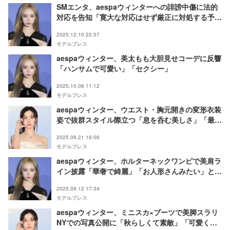
SMエンタ、aespaウィンターへの誹謗中傷に法的
対応を告知「寛大な対応はせず厳正に対処する予
定」
2025.12.10 22:57
モデルプレス
aespaウィンター、美太もも大胆見せコーデに反響
「ハンサムで可愛い」「セクシー」
2025.10.06 11:12
モデルプレス
aespaウィンター、ウエスト・胸元開きの変形衣装
姿で抜群スタイル際立つ「息を呑む美しさ」「最強
ビジュ」と反響
2025.09.21 16:06
モデルプレス
aespaウィンター、ホルターネックワンピで美肩ラ
イン披露「華奢で綺麗」「お人形さんみたい」と絶
賛の声
2025.09.12 17:34
モデルプレス
aespaウィンター、ミニスカ×ブーツで美脚スラリ
NYでの写真公開に「秋らしくて素敵」「可愛くて