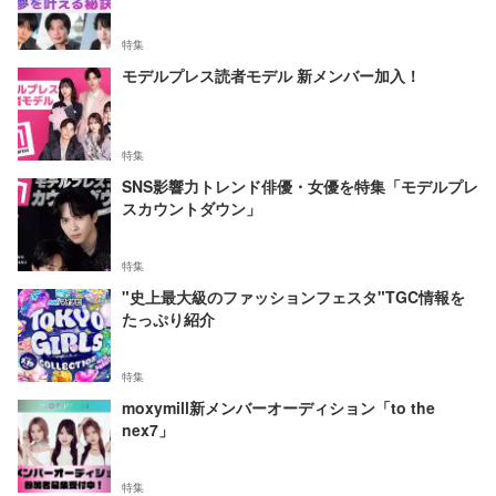
特集
モデルプレス読者モデル 新メンバー加入！
特集
SNS影響力トレンド俳優・女優を特集「モデルプレ
スカウントダウン」
特集
"史上最大級のファッションフェスタ"TGC情報を
たっぷり紹介
特集
moxymill新メンバーオーディション「to the
nex7」
特集