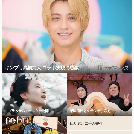
キンプリ高橋海人 コラボ実現に感激
「ブラッサム」ポスター公開
深澤 有田とのテンポ手応え
ヒカキン 二千万寄付