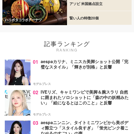
アソビ 米国拠点設立
賢い人の特徴20個
ハリポタコラボドーナツ
記事ランキング
RANKING
01
aespaカリナ、ミニスカ美脚ショット公開「完
璧なスタイル」「輝きが別格」と反響
モデルプレス
02
IVEリズ、キャミワンピで美脚＆腕スラリ 自然
に囲まれたソロショットに「森の中の妖精みた
い」「絵になるとはこのこと」と反響
モデルプレス
03
aespaニンニン、タイトミニワンピから美ボデ
ィ際立つ「スタイル良すぎ」「蛍光ピンク着こ
なせるのすごい」の声