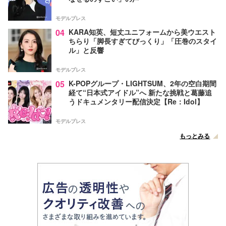
モデルプレス
04
KARA知英、短丈ユニフォームから美ウエスト
ちらり「脚長すぎてびっくり」「圧巻のスタイ
ル」と反響
モデルプレス
05
K-POPグループ・LIGHTSUM、2年の空白期間
経て“日本式アイドル”へ 新たな挑戦と葛藤追
うドキュメンタリー配信決定【Re：Idol】
モデルプレス
もっとみる