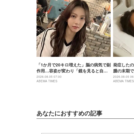
「1か月で20キロ増えた」脳の病気で副
発症したの
作用…容姿が変わり「鏡を見ると自分
腫の末期で
とは思えなかった」壮絶な闘病生活明
切って…」
2026.08.05 07:00
2026.08.05 06
ABEMA TIMES
ABEMA TIMES
かす
あなたにおすすめの記事