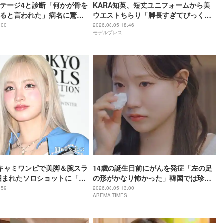
テージ4と診断「何かが骨を
KARA知英、短丈ユニフォームから美
ると言われた」病名に驚
ウエストちらり「脚長すぎてびっく
も言えぬ日々「家計が苦し
り」「圧巻のスタイル」と反響
:00
2026.08.05 18:46
モデルプレス
」
、キャミワンピで美脚＆腕スラ
14歳の誕生日前にがんを発症「左の足
囲まれたソロショットに「森
の形がかなり怖かった」韓国では珍し
みたい」「絵になるとはこ
いがんを患い…「骨をかなり削りまし
:59
2026.08.05 13:00
ABEMA TIMES
反響
た」