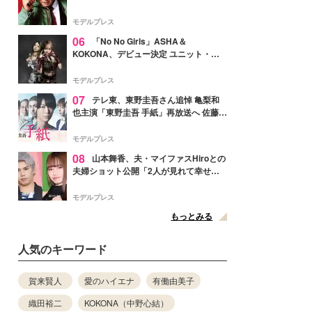
メンバー紹介映像解禁 各キャラクター象
徴する“謎のキーワード”も
モデルプレス
06
「No No Girls」ASHA＆
KOKONA、デビュー決定 ユニット・
TAKARAとしてセルフプロデュース楽曲
リリースへ
モデルプレス
07
テレ東、東野圭吾さん追悼 亀梨和
也主演「東野圭吾 手紙」再放送へ 佐藤隆
太・本田翼・中村倫也ら出演
モデルプレス
08
山本舞香、夫・マイファスHiroとの
夫婦ショット公開「2人が見れて幸せ」
「仲の良さが伝わってくる」と反響
モデルプレス
もっとみる
人気のキーワード
賀来賢人
愛のハイエナ
有働由美子
織田裕二
KOKONA（中野心結）