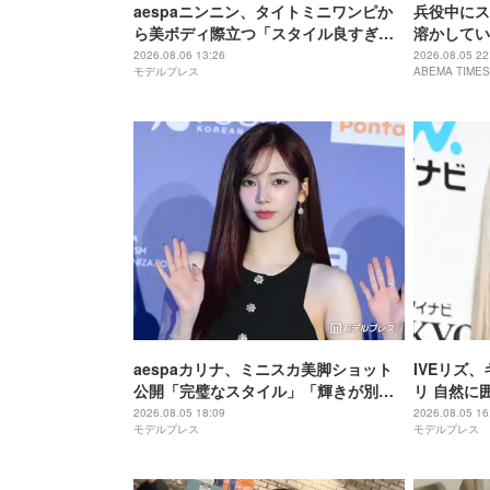
aespaニンニン、タイトミニワンピか
兵役中にス
ら美ボディ際立つ「スタイル良すぎ」
溶かしてい
「蛍光ピンク着こなせるのすごい」の
き…両親に
2026.08.06 13:26
2026.08.05 22
モデルプレス
ABEMA TIMES
声
いなかで…
aespaカリナ、ミニスカ美脚ショット
IVEリズ
公開「完璧なスタイル」「輝きが別
リ 自然に
格」と反響
の中の妖精
2026.08.05 18:09
2026.08.05 16
モデルプレス
モデルプレス
のこと」と