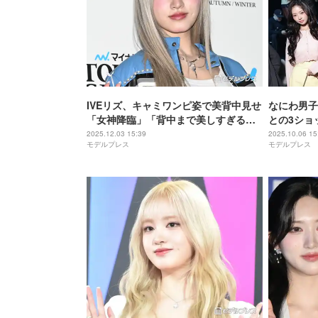
IVEリズ、キャミワンピ姿で美背中見せ
なにわ男子
「女神降臨」「背中まで美しすぎる」
との3ショ
の声
「漫画の世
2025.12.03 15:39
2025.10.06 15
モデルプレス
モデルプレス