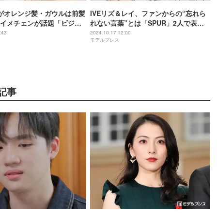
ズがオレンジ髪・ガウルは前髪
IVEリズ＆レイ、ファンからの“忘れら
イメチェンが話題「ビジュ
れない言葉”とは「SPUR」2人で表紙
んな髪型も似合う」と反響
登場
:43
2024.10.17 12:00
モデルプレス
記事