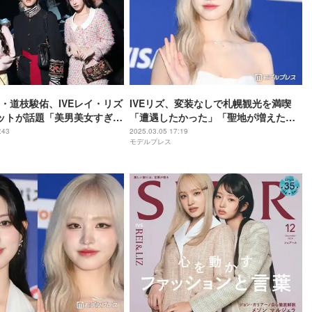
・道枝駿佑、IVEレイ・リズ
IVEリズ、変装なしで札幌観光を満喫
ットが話題「美男美女すぎ」
「遭遇したかった」「聖地が増えた」
界から出てきたみたい」
と反響続々
:43
2025.03.05 17:19
モデルプレス