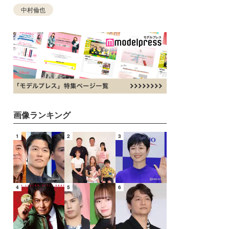
中村倫也
画像ランキング
1
2
3
4
5
6