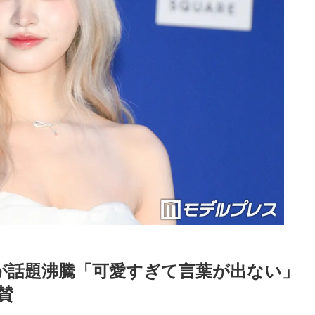
姿が話題沸騰「可愛すぎて言葉が出ない」
賛
Loaded
:
90.51%