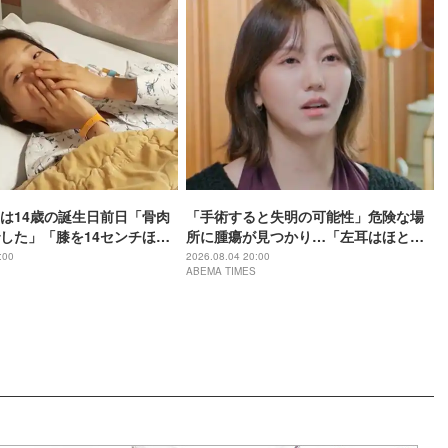
は14歳の誕生日前日「骨肉
「手術すると失明の可能性」危険な場
した」「膝を14センチほど
所に腫瘍が見つかり…「左耳はほとん
壮絶な過去明かす
ど聞こえません」
:00
2026.08.04 20:00
ABEMA TIMES