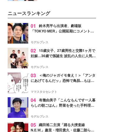
女性たちのヘアケア事情を紹介し
公開。モデルプレスでは、“大のミ
ます。
ニオン好き”という共通点を持つモ
ニュースランキング
デルの宮城舞と島村雄大の特別対
談をお届け！それぞれの視点か
ら、今作ならではの魅力や予想外
01
鈴木亮平ら出演者、劇場版
の感動をもたらす奥深いストーリ
「TOKYO MER」公開延期にコメント
ーについて熱く語り合ってもらっ
「現実のヒーローたちにチームMERから
た。
最大の敬意とエールを」
モデルプレス
02
15歳女子、27歳男性と交際1ヶ月で
妊娠…36歳で孫誕生 波乱の人生に人気タ
レント思わずツッコミ「だいぶ危ねえ
よ！」
モデルプレス
03
＜俺のジャガイモ食え！＞「アンタ
にあげてるんだッ」恐怖で鳥肌…もはや
ストーカー？【第3話まんが】
ママスタ☆セレクト
04
有働由美子「こんなもんです一人暮
らしの朝ごはん」野菜を使った手料理公
開「作ってみたい」「ヘルシーで美味し
そう」と反響
モデルプレス
05
織田裕二主演「踊る大捜査線
N.E.W.」趣里・増田貴久・佐藤二朗ら新