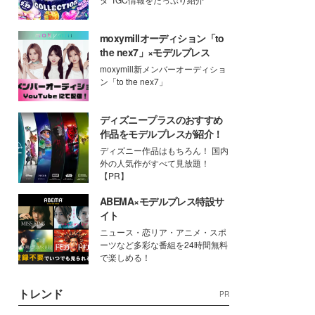
moxymillオーディション「to
the nex7」×モデルプレス
moxymill新メンバーオーディショ
ン「to the nex7」
ディズニープラスのおすすめ
作品をモデルプレスが紹介！
ディズニー作品はもちろん！ 国内
外の人気作がすべて見放題！
【PR】
ABEMA×モデルプレス特設サ
イト
ニュース・恋リア・アニメ・スポ
ーツなど多彩な番組を24時間無料
で楽しめる！
トレンド
PR