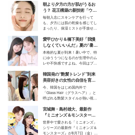
朝より夕方の方が肌がうるお
う？ 花王構築の新技術「ウォ
ーターキャプチャリングスキ
毎朝入念にスキンケアを行って
ン（捕水肌）」がスキンケア
も、夕方には肌の乾燥を感じてし
の常識を変える予感
まったり、保湿ミストが手放せな
いという読者も多いのでは？そん
愛甲ひかり＆橋下美好「我慢
な美容の常識を大きく変える可能
性を秘めた、革新的な「Water
しなくていいんだ」夏の“暑さ
Capturing Skin（ウォーターキャ
対策”の新しい選択肢とは？
本格的な夏が到来！暑い中で、特
プチャリングスキン：捕水肌）」
にゆううつになるのが生理中のム
技術を、花王が構築した。
レや不快感ですよね。今回はプラ
イベートでも仲良しで旅行好きな
韓国発の“艶髪トレンド”到来
モデル・愛甲ひかりさんと橋下美
好さんを迎えて本音で女子会トー
美容好きの女性の自信を育む
ク。猛暑のお出かけを快適に過ご
「ヘアケア事情」って？
今、韓国をはじめ国内外で
すヒントや、2人が感動した夏の
「Glass Hair（グラスヘア）」と
生理の新常識にも迫りました。
呼ばれる艶髪スタイルが熱い視線
を集めています。メイクやファッ
宮城舞・島村雄大、最新作
ションの完成度を高めるベースと
して、“髪そのものの美しさ”に改
『ミニオンズ＆モンスター
めて注目する人が増えている様
ズ』の魅力熱弁 ハチャメチャ
世界中で愛される「ミニオンズ」
子。今回は、そんな憧れの艶やか
だけじゃない“友情と絆”に感
シリーズの最新作『ミニオンズ＆
な髪を日常で叶える、美容好きの
動
モンスターズ』が8月7日（金）に