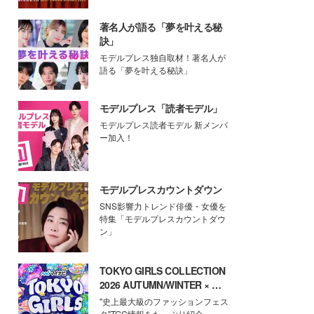
著名人が語る「夢を叶える秘
訣」
モデルプレス独自取材！著名人が
語る「夢を叶える秘訣」
モデルプレス「読者モデル」
モデルプレス読者モデル 新メンバ
ー加入！
モデルプレスカウントダウン
SNS影響力トレンド俳優・女優を
特集「モデルプレスカウントダウ
ン」
TOKYO GIRLS COLLECTION
2026 AUTUMN/WINTER × モ
デルプレス
"史上最大級のファッションフェス
タ"TGC情報をたっぷり紹介