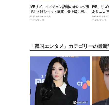
IVEリズ、イメチェン話題のオレンジ髪
IVE、リ
でおさげショット披露「最上級に可愛
あり…大胆
い」「伝説残しそう」の声
優勝」「ど
2025.02.10 14:03
2025.02.04 17
モデルプレス
モデルプレス
「韓国エンタメ」カテゴリーの最新