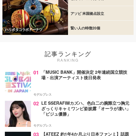
アソビ 米国拠点設立
賢い人の特徴20個
ハリポタコラボドーナツ
記事ランキング
RANKING
01
「MUSIC BANK」開催決定 2年連続国立競技
場・出演アーティスト後日発表
モデルプレス
02
LE SSERAFIMカズハ、色白二の腕際立つ胸元
ざっくりキャミワンピ姿披露「オーラが凄い」
「ビジュ優勝」
モデルプレス
03
【ATEEZ 約1年4か月ぶり日本ファンミ】話題