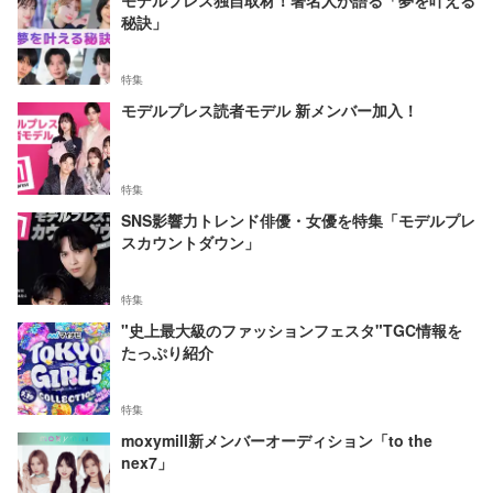
モデルプレス独自取材！著名人が語る「夢を叶える
秘訣」
特集
モデルプレス読者モデル 新メンバー加入！
特集
SNS影響力トレンド俳優・女優を特集「モデルプレ
スカウントダウン」
特集
"史上最大級のファッションフェスタ"TGC情報を
たっぷり紹介
特集
moxymill新メンバーオーディション「to the
nex7」