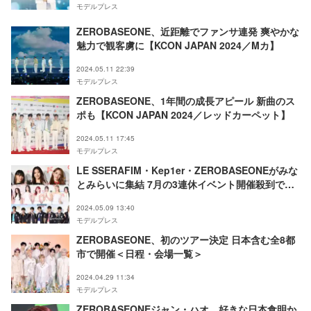
モデルプレス
ZEROBASEONE、近距離でファンサ連発 爽やかな
魅力で観客虜に【KCON JAPAN 2024／Mカ】
2024.05.11 22:39
モデルプレス
ZEROBASEONE、1年間の成長アピール 新曲のス
ポも【KCON JAPAN 2024／レッドカーペット】
2024.05.11 17:45
モデルプレス
LE SSERAFIM・Kep1er・ZEROBASEONEがみな
とみらいに集結 7月の3連休イベント開催殺到で
「アツすぎる」「激混み？」の声
2024.05.09 13:40
モデルプレス
ZEROBASEONE、初のツアー決定 日本含む全8都
市で開催＜日程・会場一覧＞
2024.04.29 11:34
モデルプレス
ZEROBASEONEジャン・ハオ、好きな日本食明か