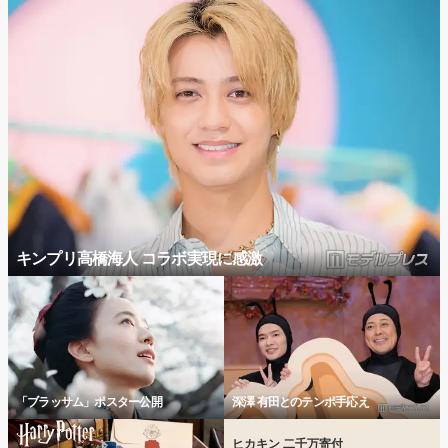
キンプリ高橋海人 コラボ実現に感激
「ブラッサム」ポスター公開
深澤 有田とのテンポ手応え
ヒカキン 二千万寄付