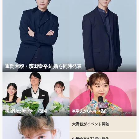
重岡大毅・濱田崇裕 結婚を同時発表
福山雅治がサプライズ登場
峯岸 夫からのキス告白
大野智がイベント開催
山崎怜奈が妊娠生報告