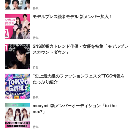
特集
モデルプレス読者モデル 新メンバー加入！
特集
SNS影響力トレンド俳優・女優を特集「モデルプレ
スカウントダウン」
特集
"史上最大級のファッションフェスタ"TGC情報を
たっぷり紹介
特集
moxymill新メンバーオーディション「to the
nex7」
特集