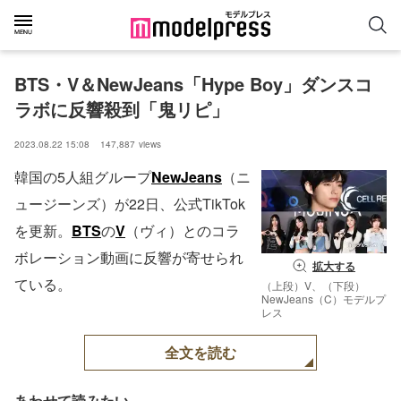
BTS・V＆NewJeans「Hype Boy」ダンスコ
ラボに反響殺到「鬼リピ」
2023.08.22 15:08
147,887
views
韓国の5人組グループ
NewJeans
（ニ
ュージーンズ）が22日、公式TikTok
を更新。
BTS
の
V
（ヴィ）とのコラ
ボレーション動画に反響が寄せられ
拡大する
ている。
（上段）V、（下段）
NewJeans（C）モデルプ
レス
全文を読む
あわせて読みたい