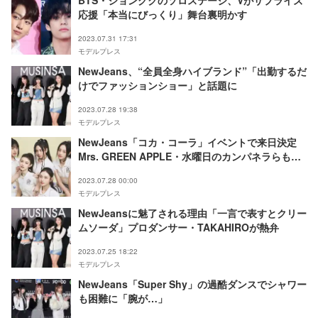
BTS・ジョングクのソロステージ、Vがサプライズ
応援「本当にびっくり」舞台裏明かす
2023.07.31 17:31
モデルプレス
NewJeans、“全員全身ハイブランド”「出勤するだ
けでファッションショー」と話題に
2023.07.28 19:38
モデルプレス
NewJeans「コカ・コーラ」イベントで来日決定
Mrs. GREEN APPLE・水曜日のカンパネラらも出
演
2023.07.28 00:00
モデルプレス
NewJeansに魅了される理由「一言で表すとクリー
ムソーダ」プロダンサー・TAKAHIROが熱弁
2023.07.25 18:22
モデルプレス
NewJeans「Super Shy」の過酷ダンスでシャワー
も困難に「腕が…」