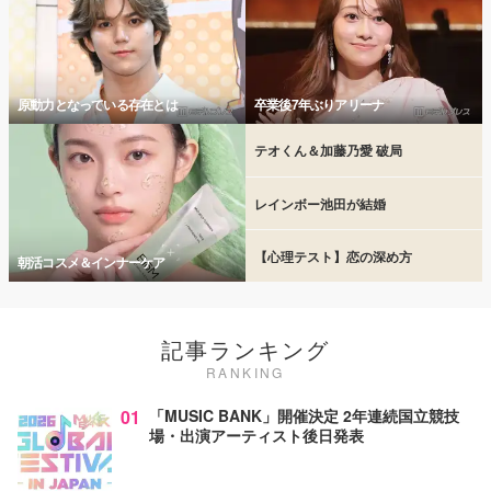
原動力となっている存在とは
卒業後7年ぶりアリーナ
テオくん＆加藤乃愛 破局
レインボー池田が結婚
【心理テスト】恋の深め方
朝活コスメ＆インナーケア
記事ランキング
RANKING
01
「MUSIC BANK」開催決定 2年連続国立競技
場・出演アーティスト後日発表