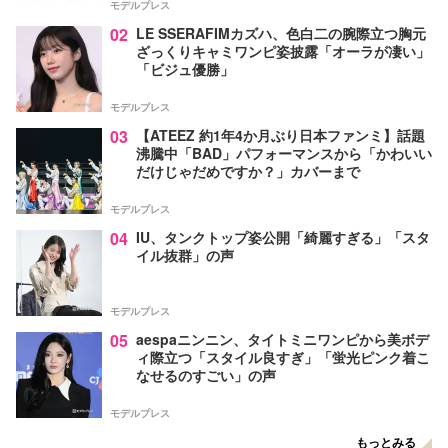
モデルプレス
02
LE SSERAFIMカズハ、色白二の腕際立つ胸元
ざっくりキャミワンピ姿披露「オーラが凄い」
「ビジュ優勝」
モデルプレス
03
【ATEEZ 約1年4か月ぶり日本ファンミ】話題
沸騰中「BAD」パフォーマンスから「かわいい
だけじゃだめですか？」カバーまで
モデルプレス
04
IU、タンクトップ姿公開「綺麗すぎる」「スタ
イル抜群」の声
モデルプレス
05
aespaニンニン、タイトミニワンピから美ボデ
ィ際立つ「スタイル良すぎ」「蛍光ピンク着こ
なせるのすごい」の声
モデルプレス
もっとみる