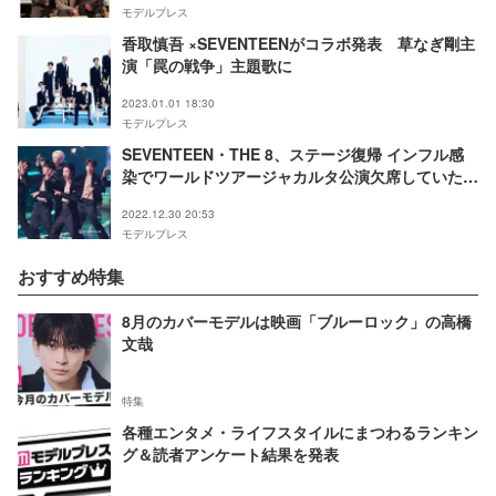
モデルプレス
香取慎吾 ×SEVENTEENがコラボ発表 草なぎ剛主
演「罠の戦争」主題歌に
2023.01.01 18:30
モデルプレス
SEVENTEEN・THE 8、ステージ復帰 インフル感
染でワールドツアージャカルタ公演欠席していた＜
第64回輝く！日本レコード大賞＞
2022.12.30 20:53
モデルプレス
おすすめ特集
8月のカバーモデルは映画「ブルーロック」の高橋
文哉
特集
各種エンタメ・ライフスタイルにまつわるランキン
グ＆読者アンケート結果を発表