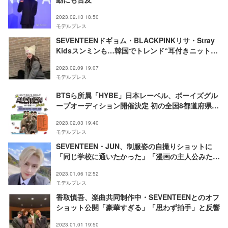
2023.02.13 18:50
モデルプレス
SEVENTEENドギョム・BLACKPINKリサ・Stray
Kidsスンミンも…韓国でトレンド“耳付きニット帽
子”個性豊かなスタイリングに注目
2023.02.09 19:07
モデルプレス
BTSら所属「HYBE」日本レーベル、ボーイズグル
ープオーディション開催決定 初の全国8都道府県巡
回へ＜NEXT BOYS GROUP AUDITION 2023＞
2023.02.03 19:40
モデルプレス
SEVENTEEN・JUN、制服姿の自撮りショットに
「同じ学校に通いたかった」「漫画の主人公みた
い」の声
2023.01.06 12:52
モデルプレス
香取慎吾、楽曲共同制作中・SEVENTEENとのオフ
ショット公開「豪華すぎる」「思わず拍手」と反響
2023.01.01 19:50