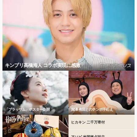
キンプリ高橋海人 コラボ実現に感激
「ブラッサム」ポスター公開
深澤 有田とのテンポ手応え
ヒカキン 二千万寄付
アソビ 米国拠点設立