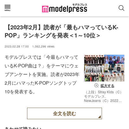
【2023年2月】読者が「最もハマっているK-
POP」ランキングを発表＜1～10位＞
2023.02.28 17:00
1,062,296
views
モデルプレスでは「今最もハマって
いるK-POP曲は？」をテーマにウェ
ブアンケートを実施。読者が2023年
2月にハマったK-POPソングトップ
拡大する
10を発表する。
（上段）Stray Kids（C）
モデルプレス、
NewJeans（C）2022
ADOR. All Rights
Reserved.（中段）NCT
全文を読む
127、TOMORROW X
TOGETHER （下段）
TO1、TNX（C）モデルプ
レス
あわせて読みたい