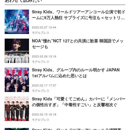
Stray Kids、ワールドツアーアンコール公演で初ド
ームに9万人熱狂 サプライズに号泣も＜セットリス
ト＞
2023.02.27 10:44
モデルプレス
NOA“憧れ”NCT 127との共演に歓喜 韓国語でメッ
セージも
2023.02.26 13:16
モデルプレス
Stray Kids、グループ内のルール明かす JAPAN
1stアルバムに込めた思いとは
2023.02.17 17:37
モデルプレス
Stray Kids「可愛くてごめん」カバーに「メンバー
の個性出すぎ」「中毒性すごい」と反響相次ぐ
2023.02.15 16:18
モデルプレス