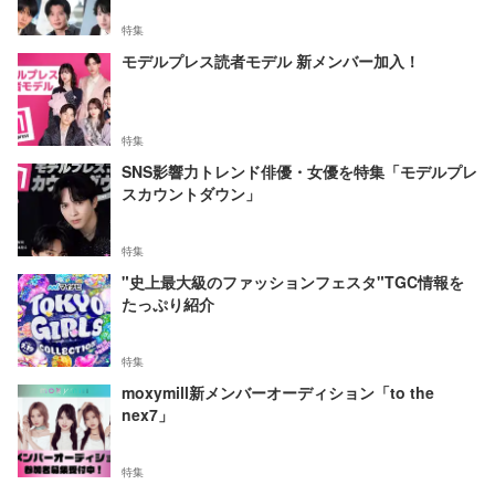
特集
モデルプレス読者モデル 新メンバー加入！
特集
SNS影響力トレンド俳優・女優を特集「モデルプレ
スカウントダウン」
特集
"史上最大級のファッションフェスタ"TGC情報を
たっぷり紹介
特集
moxymill新メンバーオーディション「to the
nex7」
特集