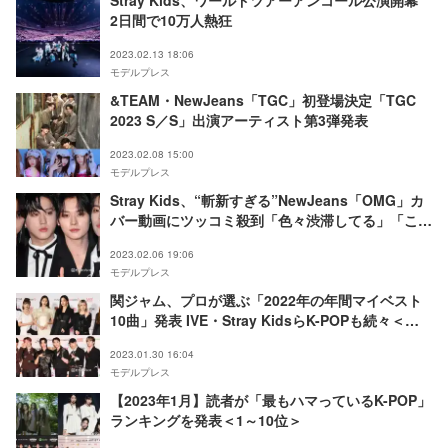
Stray Kids、ワールドツアーアンコール公演開幕
2日間で10万人熱狂
2023.02.13 18:06
モデルプレス
&TEAM・NewJeans「TGC」初登場決定「TGC
2023 S／S」出演アーティスト第3弾発表
2023.02.08 15:00
モデルプレス
Stray Kids、“斬新すぎる”NewJeans「OMG」カ
バー動画にツッコミ殺到「色々渋滞してる」「こん
なダンスカバー観たことない」
2023.02.06 19:06
モデルプレス
関ジャム、プロが選ぶ「2022年の年間マイベスト
10曲」発表 IVE・Stray KidsらK-POPも続々＜ト
ップ10一覧＞
2023.01.30 16:04
モデルプレス
【2023年1月】読者が「最もハマっているK-POP」
ランキングを発表＜1～10位＞