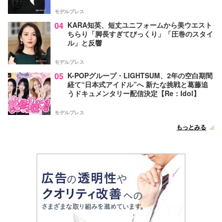
モデルプレス
04
KARA知英、短丈ユニフォームから美ウエスト
ちらり「脚長すぎてびっくり」「圧巻のスタイ
ル」と反響
モデルプレス
05
K-POPグループ・LIGHTSUM、2年の空白期間
経て“日本式アイドル”へ 新たな挑戦と葛藤追
うドキュメンタリー配信決定【Re：Idol】
モデルプレス
もっとみる