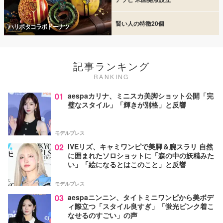
賢い人の特徴20個
ハリポタコラボドーナツ
記事ランキング
RANKING
01
aespaカリナ、ミニスカ美脚ショット公開「完
璧なスタイル」「輝きが別格」と反響
モデルプレス
02
IVEリズ、キャミワンピで美脚＆腕スラリ 自然
に囲まれたソロショットに「森の中の妖精みた
い」「絵になるとはこのこと」と反響
モデルプレス
03
aespaニンニン、タイトミニワンピから美ボデ
ィ際立つ「スタイル良すぎ」「蛍光ピンク着こ
なせるのすごい」の声