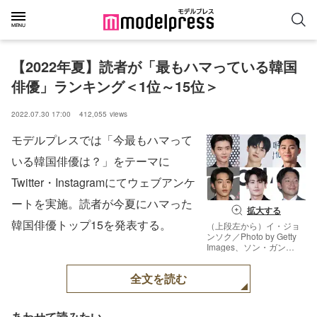
【2022年夏】読者が「最もハマっている韓国
俳優」ランキング＜1位～15位＞
2022.07.30 17:00
412,055
views
モデルプレスでは「今最もハマって
いる韓国俳優は？」をテーマに
Twitter・Instagramにてウェブアンケ
ートを実施。読者が今夏にハマった
拡大する
韓国俳優トップ15を発表する。
（上段左から）イ・ジョ
ンソク／Photo by Getty
Images、ソン・ガン
（C）WORLD
ENTERTAINMENT、パ
全文を読む
ク・ソジュン／Photo by
Getty Images（下段左か
ら）ナム・ジュヒョク／
Photo by Getty Images、
あわせて読みたい