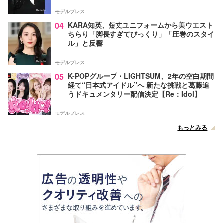
モデルプレス
04
KARA知英、短丈ユニフォームから美ウエスト
ちらり「脚長すぎてびっくり」「圧巻のスタイ
ル」と反響
モデルプレス
05
K-POPグループ・LIGHTSUM、2年の空白期間
経て“日本式アイドル”へ 新たな挑戦と葛藤追
うドキュメンタリー配信決定【Re：Idol】
モデルプレス
もっとみる