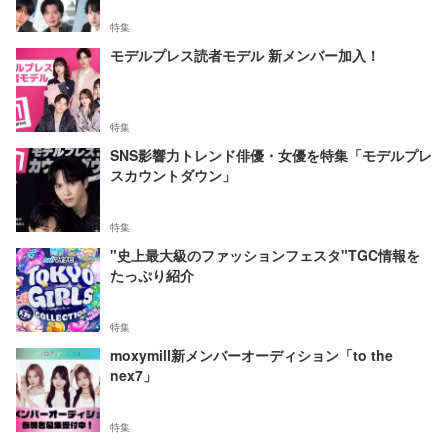
特集
モデルプレス読者モデル 新メンバー加入！
特集
SNS影響力トレンド俳優・女優を特集「モデルプレ
スカウントダウン」
特集
"史上最大級のファッションフェスタ"TGC情報を
たっぷり紹介
特集
moxymill新メンバーオーディション「to the
nex7」
特集