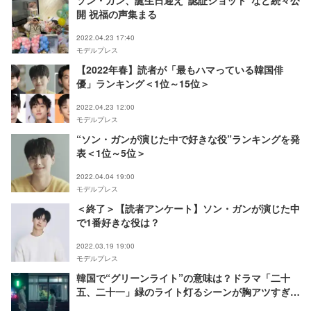
ソン・ガン、誕生日迎え“認証ショット”など続々公
開 祝福の声集まる
2022.04.23 17:40
モデルプレス
【2022年春】読者が「最もハマっている韓国俳
優」ランキング＜1位～15位＞
2022.04.23 12:00
モデルプレス
“ソン・ガンが演じた中で好きな役”ランキングを発
表＜1位～5位＞
2022.04.04 19:00
モデルプレス
＜終了＞【読者アンケート】ソン・ガンが演じた中
で1番好きな役は？
2022.03.19 19:00
モデルプレス
韓国で“グリーンライト”の意味は？ドラマ「二十
五、二十一」緑のライト灯るシーンが胸アツすぎる
理由