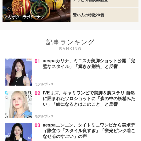
賢い人の特徴20個
ハリポタコラボドーナツ
記事ランキング
RANKING
01
aespaカリナ、ミニスカ美脚ショット公開「完
璧なスタイル」「輝きが別格」と反響
モデルプレス
02
IVEリズ、キャミワンピで美脚＆腕スラリ 自然
に囲まれたソロショットに「森の中の妖精みた
い」「絵になるとはこのこと」と反響
モデルプレス
03
aespaニンニン、タイトミニワンピから美ボデ
ィ際立つ「スタイル良すぎ」「蛍光ピンク着こ
なせるのすごい」の声