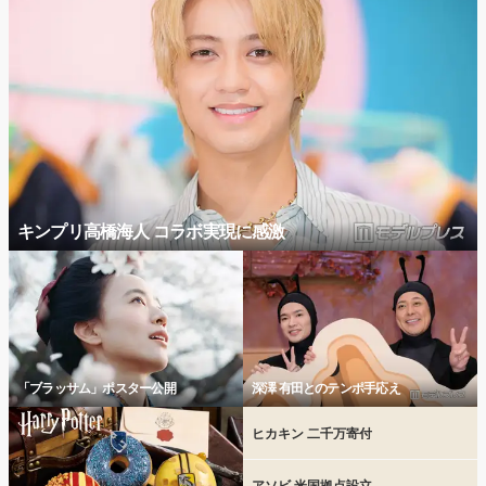
キンプリ高橋海人 コラボ実現に感激
「ブラッサム」ポスター公開
深澤 有田とのテンポ手応え
ヒカキン 二千万寄付
アソビ 米国拠点設立