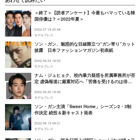
パク・ヒョンシク／Photo
by Getty Images、ソン・
ソック／Photo by Getty
＜終了＞【読者アンケート】今最もハマっている韓
Images
国俳優は？＜2022年夏＞
2022.07.19 20:48
モデルプレス
ソン・ガン、魅惑的な目線際立つ“ガン寄り”カット
披露 日本ファッションマガジン初表紙
2022.06.24 18:00
モデルプレス
ナム・ジュヒョク、校内暴力疑惑を所属事務所が否
定 虚偽報道に厳重対応へ「苦痛を受けるのは俳優
と家族」
2022.06.20 19:36
モデルプレス
ソン・ガン主演「Sweet Home」シーズン2・3制
作決定 続投＆新キャスト発表
2022.06.15 09:31
モデルプレス