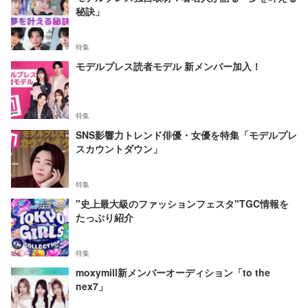
秘訣」
特集
モデルプレス読者モデル 新メンバー加入！
特集
SNS影響力トレンド俳優・女優を特集「モデルプレ
スカウントダウン」
特集
"史上最大級のファッションフェスタ"TGC情報を
たっぷり紹介
特集
moxymill新メンバーオーディション「to the
nex7」