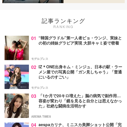
記事ランキング
RANKING
01
“韓国グラドル”第一人者ピョ・ウンジ、実妹と
の初の姉妹グラビア実現 大胆キャミ姿で密着
モデルプレス
02
IZ＊ONE出身キム・ミンジュ、日本の駅・ラー
メン屋での写真公開「ガン見しちゃう」「普通
にいるのすごい」
モデルプレス
03
「1か月で20キロ増えた」脳の病気で副作用…
容姿が変わり「鏡を見ると自分とは思えなかっ
た」壮絶な闘病生活明かす
ABEMA TIMES
04
aespaカリナ、ミニスカ美脚ショット公開「完