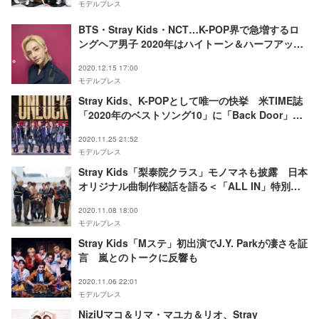
モデルプレス
BTS・Stray Kids・NCT…K-POP界で急増するロ
ングヘア男子 2020年はハイトーン＆ハーフアップ
がトレンド
2020.12.15 17:00
モデルプレス
Stray Kids、K-POPとして唯一の快挙 米TIME誌
「2020年のベストソング10」に「Back Door」が
選出
2020.11.25 21:52
モデルプレス
Stray Kids「梨泰院クラス」モノマネも披露 日本
オリジナル曲制作秘話を語る＜「ALL IN」特別イ
ンタビュー＞
2020.11.08 18:00
モデルプレス
Stray Kids「Mステ」初出演でJ.Y. Parkが凄さを証
言 嵐とのトークに反響も
2020.11.06 22:01
モデルプレス
NiziUマコ＆リマ・マユカ＆リオ、Stray