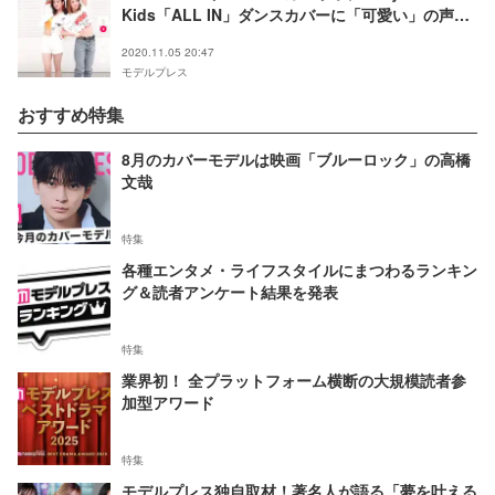
Kids「ALL IN」ダンスカバーに「可愛い」の声殺
到
2020.11.05 20:47
モデルプレス
おすすめ特集
8月のカバーモデルは映画「ブルーロック」の高橋
文哉
特集
各種エンタメ・ライフスタイルにまつわるランキン
グ＆読者アンケート結果を発表
特集
業界初！ 全プラットフォーム横断の大規模読者参
加型アワード
特集
モデルプレス独自取材！著名人が語る「夢を叶える