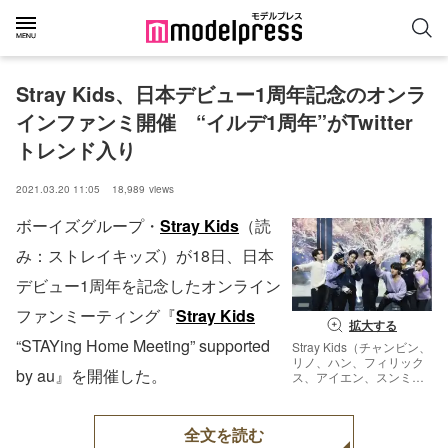
Stray Kids、日本デビュー1周年記念のオンラ
インファンミ開催　“イルデ1周年”がTwitter
トレンド入り
2021.03.20 11:05
18,989
views
ボーイズグループ・
Stray Kids
（読
み：ストレイキッズ）が18日、日本
デビュー1周年を記念したオンライン
ファンミーティング『
Stray Kids
拡大する
“STAYing Home Meeting” supported
Stray Kids（チャンビン、
リノ、ハン、フィリック
by au』を開催した。
ス、アイエン、スンミ
ン、バンチャン） （提供
写真）
全文を読む