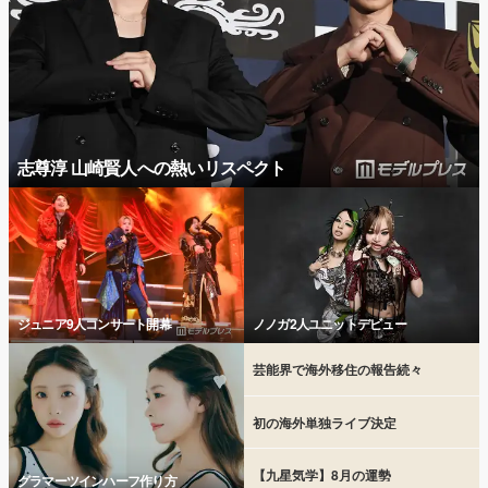
志尊淳 山崎賢人への熱いリスペクト
ジュニア9人コンサート開幕
ノノガ2人ユニットデビュー
芸能界で海外移住の報告続々
初の海外単独ライブ決定
【九星気学】8月の運勢
グラマーツインハーフ作り方