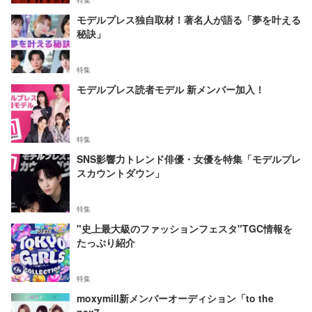
特集
モデルプレス独自取材！著名人が語る「夢を叶える
秘訣」
特集
モデルプレス読者モデル 新メンバー加入！
特集
SNS影響力トレンド俳優・女優を特集「モデルプレ
スカウントダウン」
特集
"史上最大級のファッションフェスタ"TGC情報を
たっぷり紹介
特集
moxymill新メンバーオーディション「to the