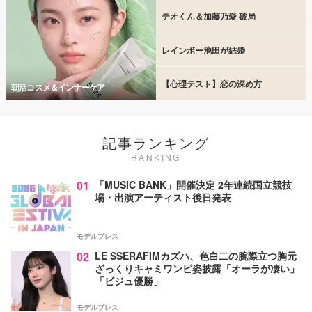
テオくん＆加藤乃愛 破局
レインボー池田が結婚
【心理テスト】恋の深め方
朝活コスメ＆インナーケア
記事ランキング
RANKING
01
「MUSIC BANK」開催決定 2年連続国立競技
場・出演アーティスト後日発表
モデルプレス
02
LE SSERAFIMカズハ、色白二の腕際立つ胸元
ざっくりキャミワンピ姿披露「オーラが凄い」
「ビジュ優勝」
モデルプレス