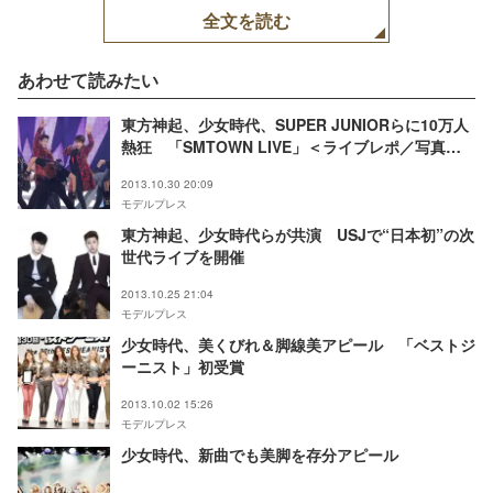
全文を読む
あわせて読みたい
東方神起、少女時代、SUPER JUNIORらに10万人
熱狂 「SMTOWN LIVE」＜ライブレポ／写真特
集＞
2013.10.30 20:09
モデルプレス
東方神起、少女時代らが共演 USJで“日本初”の次
世代ライブを開催
2013.10.25 21:04
モデルプレス
少女時代、美くびれ＆脚線美アピール 「ベストジ
ーニスト」初受賞
2013.10.02 15:26
モデルプレス
少女時代、新曲でも美脚を存分アピール