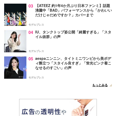
03
【ATEEZ 約1年4か月ぶり日本ファンミ】話題
沸騰中「BAD」パフォーマンスから「かわいい
だけじゃだめですか？」カバーまで
モデルプレス
04
IU、タンクトップ姿公開「綺麗すぎる」「スタ
イル抜群」の声
モデルプレス
05
aespaニンニン、タイトミニワンピから美ボデ
ィ際立つ「スタイル良すぎ」「蛍光ピンク着こ
なせるのすごい」の声
モデルプレス
もっとみる