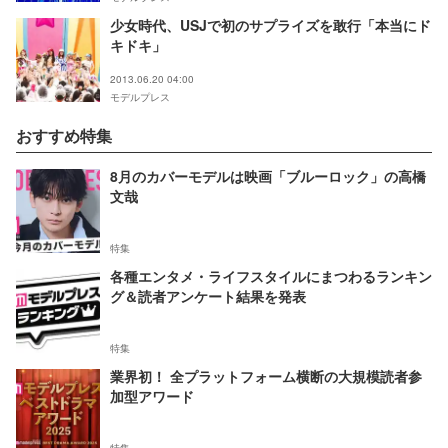
少女時代、USJで初のサプライズを敢行「本当にド
キドキ」
2013.06.20 04:00
モデルプレス
おすすめ特集
8月のカバーモデルは映画「ブルーロック」の高橋
文哉
特集
各種エンタメ・ライフスタイルにまつわるランキン
グ＆読者アンケート結果を発表
特集
業界初！ 全プラットフォーム横断の大規模読者参
加型アワード