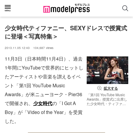
少女時代ティファニー、SEXYドレスで授賞式
に登場＜写真特集＞
2013.11.05 12:43
104,687
views
11月3日（日本時間11月4日）、過去
1年間にYouTubeで世界的にヒットし
たアーティストや音楽を讃えるイベ
ント「第1回 YouTube Music
拡大する
Awards」が米ニューヨーク・Pier36
「第1回 YouTube Music
Awards」授賞式に出席し
で開催され、
少女時代
の「I Got A
た少女時代・ティファニ
ー（C）FilmMagic for
Boy」が「Video of the Year」を受賞
YouTube Music Awards
した。