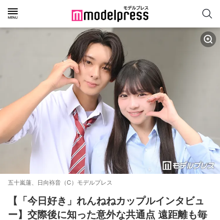
五十嵐蓮、日向袮音（C）モデルプレス
【「今日好き」れんねねカップルインタビュ
ー】交際後に知った意外な共通点 遠距離も毎