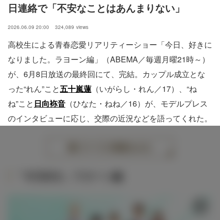
日連絡で「不安なことはあんまりない」
2026.06.09 20:00
324,089
views
高校生による青春恋愛リアリティーショー「今日、好きに
なりました。ラヨーン編」（ABEMA／毎週月曜21時～）
が、6月8日放送の最終回にて、完結。カップル成立とな
った“れん”こと
五十嵐蓮
（いがらし・れん／17）、“ね
ね”こと
日向袮音
（ひなた・ねね／16）が、モデルプレス
のインタビューに応じ、交際の近況などを語ってくれた。
すべての画像をみる
「今日好き」ラヨーン編