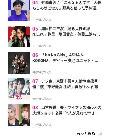
04
有働由美子「こんなもんです一人暮
らしの朝ごはん」野菜を使った手料理公
開「作ってみたい」「ヘルシーで美味し
そう」と反響
モデルプレス
05
織田裕二主演「踊る大捜査線
N.E.W.」趣里・増田貴久・佐藤二朗ら新
メンバー紹介映像解禁 各キャラクター象
徴する“謎のキーワード”も
モデルプレス
06
「No No Girls」ASHA＆
KOKONA、デビュー決定 ユニット・
TAKARAとしてセルフプロデュース楽曲
リリースへ
モデルプレス
07
テレ東、東野圭吾さん追悼 亀梨和
也主演「東野圭吾 手紙」再放送へ 佐藤隆
太・本田翼・中村倫也ら出演
モデルプレス
08
山本舞香、夫・マイファスHiroとの
夫婦ショット公開「2人が見れて幸せ」
「仲の良さが伝わってくる」と反響
モデルプレス
もっとみる