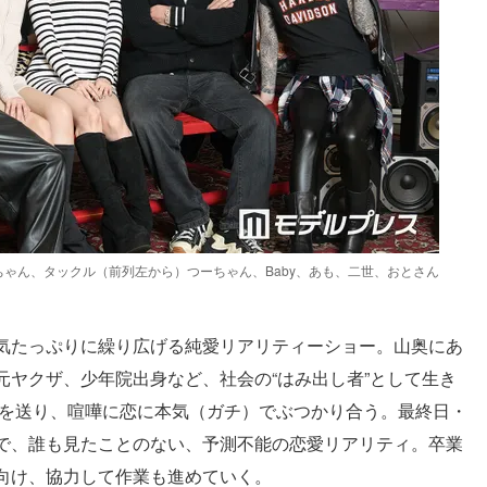
ゃん、タックル（前列左から）つーちゃん、Baby、あも、二世、おとさん
気たっぷりに繰り広げる純愛リアリティーショー。山奥にあ
元ヤクザ、少年院出身など、社会の“はみ出し者”として生き
活を送り、喧嘩に恋に本気（ガチ）でぶつかり合う。最終日・
で、誰も見たことのない、予測不能の恋愛リアリティ。卒業
向け、協力して作業も進めていく。