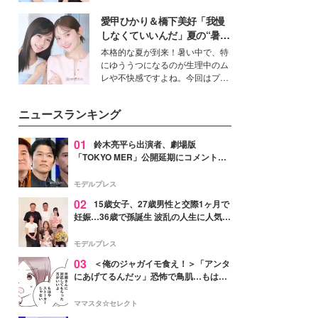
公開。モデルプレスでは、“大のミ
愛甲ひかり＆橋下美好「我慢
ニオン好き”という共通点を持つモ
デルの宮城舞と島村雄大の特別対
しなくていいんだ」夏の“暑さ
談をお届け！それぞれの視点か
対策”の新しい選択肢とは？
本格的な夏が到来！暑い中で、特
ら、今作ならではの魅力や予想外
にゆううつになるのが生理中のム
の感動をもたらす奥深いストーリ
レや不快感ですよね。今回はプラ
ーについて熱く語り合ってもらっ
イベートでも仲良しで旅行好きな
た。
モデル・愛甲ひかりさんと橋下美
ニュースランキング
好さんを迎えて本音で女子会トー
ク。猛暑のお出かけを快適に過ご
すヒントや、2人が感動した夏の
01
鈴木亮平ら出演者、劇場版
生理の新常識にも迫りました。
「TOKYO MER」公開延期にコメント
「現実のヒーローたちにチームMERから
最大の敬意とエールを」
モデルプレス
02
15歳女子、27歳男性と交際1ヶ月で
妊娠…36歳で孫誕生 波乱の人生に人気タ
レント思わずツッコミ「だいぶ危ねえ
よ！」
モデルプレス
03
＜俺のジャガイモ食え！＞「アンタ
にあげてるんだッ」恐怖で鳥肌…もはや
ストーカー？【第3話まんが】
ママスタ☆セレクト