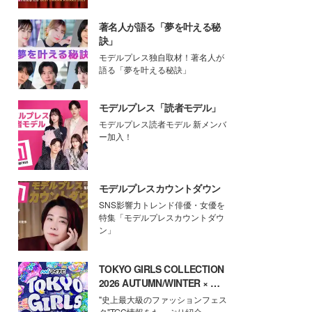
著名人が語る「夢を叶える秘
訣」
モデルプレス独自取材！著名人が
語る「夢を叶える秘訣」
モデルプレス「読者モデル」
モデルプレス読者モデル 新メンバ
ー加入！
モデルプレスカウントダウン
SNS影響力トレンド俳優・女優を
特集「モデルプレスカウントダウ
ン」
TOKYO GIRLS COLLECTION
2026 AUTUMN/WINTER × モ
デルプレス
"史上最大級のファッションフェス
タ"TGC情報をたっぷり紹介