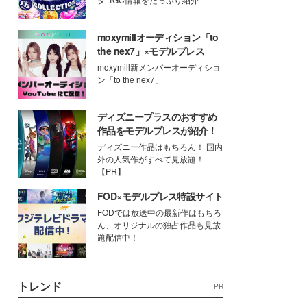
moxymillオーディション「to
the nex7」×モデルプレス
moxymill新メンバーオーディショ
ン「to the nex7」
ディズニープラスのおすすめ
作品をモデルプレスが紹介！
ディズニー作品はもちろん！ 国内
外の人気作がすべて見放題！
【PR】
FOD×モデルプレス特設サイト
FODでは放送中の最新作はもちろ
ん、オリジナルの独占作品も見放
題配信中！
トレンド
PR