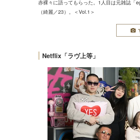
赤裸々に語ってもらった。1人目は元雑誌「e
（綺麗／23）。＜Vol.1＞
Netflix「ラヴ上等」