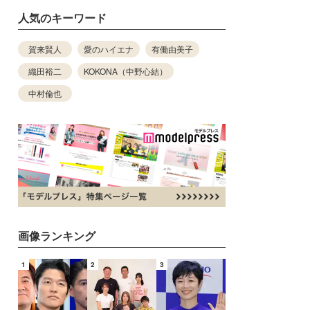
人気のキーワード
賀来賢人
愛のハイエナ
有働由美子
織田裕二
KOKONA（中野心結）
中村倫也
画像ランキング
1
2
3