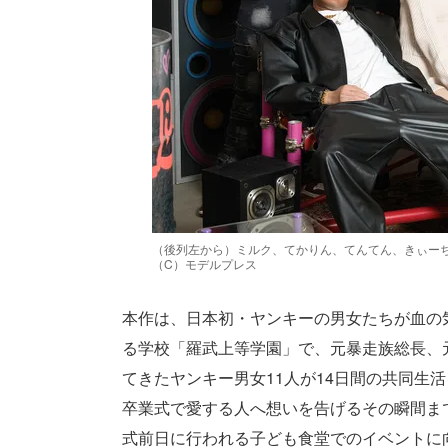
（後列左から）ミルク、てかりん、てんてん、きぃーち
（C）モデルプレス
本作は、日本初・ヤンキーの男女たちが血の
る学校「羅武上等学園」で、元暴走族総長、
てきたヤンキー男女11人が14日間の共同生
卒業式で愛する人へ想いを告げるその瞬間ま
式前日に行われる子ども食堂でのイベントに