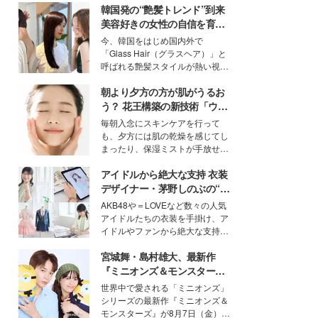
韓国発の“艶髪トレンド”到来
美容好きの女性の自信を育む
「ヘアケア事情」って？
今、韓国をはじめ国内外で
「Glass Hair（グラスヘア）」と
呼ばれる艶髪スタイルが熱い視線
を集めています。メイクやファッ
朝より夕方の方が肌がうるお
ションの完成度を高めるベースと
して、“髪そのものの美しさ”に改
う？ 花王構築の新技術「ウォ
めて注目する人が増えている様
ーターキャプチャリングスキ
毎朝入念にスキンケアを行って
子。今回は、そんな憧れの艶やか
ン（捕水肌）」がスキンケア
も、夕方には肌の乾燥を感じてし
な髪を日常で叶える、美容好きの
の常識を変える予感
まったり、保湿ミストが手放せな
女性たちのヘアケア事情を紹介し
いという読者も多いのでは？そん
ます。
アイドルから絶大な支持 衣装
な美容の常識を大きく変える可能
性を秘めた、革新的な「Water
デザイナー・茅野しのぶの“可
Capturing Skin（ウォーターキャ
愛い”を作る美学＜「シチズン
AKB48や＝LOVEなど数々の人気
プチャリングスキン：捕水肌）」
クロスシー」インタビュー＞
アイドルたちの衣装を手掛け、ア
技術を、花王が構築した。
イドルやファンから絶大な支持を
得る、株式会社オサレカンパニー
宮城舞・島村雄大、最新作
取締役兼クリエイティブディレク
ター・茅野しのぶ。一人ひとりの
『ミニオンズ＆モンスター
個性に寄り添い、魅力を引き出す
ズ』の魅力熱弁 ハチャメチャ
世界中で愛される「ミニオンズ」
衣装作りは、多くの女性たちに勇
だけじゃない“友情と絆”に感
シリーズの最新作『ミニオンズ＆
気と自信を与え続けている。
動
モンスターズ』が8月7日（金）に