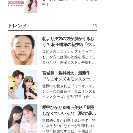
中！
トレンド
PR
朝より夕方の方が肌がうるお
う？ 花王構築の新技術「ウォ
ーターキャプチャリングスキ
毎朝入念にスキンケアを行って
ン（捕水肌）」がスキンケア
も、夕方には肌の乾燥を感じてし
の常識を変える予感
まったり、保湿ミストが手放せな
いという読者も多いのでは？そん
宮城舞・島村雄大、最新作
な美容の常識を大きく変える可能
性を秘めた、革新的な「Water
『ミニオンズ＆モンスター
Capturing Skin（ウォーターキャ
ズ』の魅力熱弁 ハチャメチャ
世界中で愛される「ミニオンズ」
プチャリングスキン：捕水肌）」
だけじゃない“友情と絆”に感
シリーズの最新作『ミニオンズ＆
技術を、花王が構築した。
動
モンスターズ』が8月7日（金）に
公開。モデルプレスでは、“大のミ
愛甲ひかり＆橋下美好「我慢
ニオン好き”という共通点を持つモ
デルの宮城舞と島村雄大の特別対
しなくていいんだ」夏の“暑さ
談をお届け！それぞれの視点か
対策”の新しい選択肢とは？
本格的な夏が到来！暑い中で、特
ら、今作ならではの魅力や予想外
にゆううつになるのが生理中のム
の感動をもたらす奥深いストーリ
レや不快感ですよね。今回はプラ