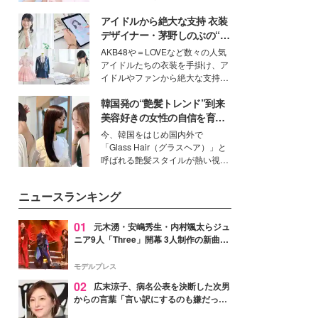
ーについて熱く語り合ってもらっ
イベートでも仲良しで旅行好きな
た。
アイドルから絶大な支持 衣装
モデル・愛甲ひかりさんと橋下美
好さんを迎えて本音で女子会トー
デザイナー・茅野しのぶの“可
ク。猛暑のお出かけを快適に過ご
愛い”を作る美学＜「シチズン
AKB48や＝LOVEなど数々の人気
すヒントや、2人が感動した夏の
クロスシー」インタビュー＞
アイドルたちの衣装を手掛け、ア
生理の新常識にも迫りました。
イドルやファンから絶大な支持を
得る、株式会社オサレカンパニー
韓国発の“艶髪トレンド”到来
取締役兼クリエイティブディレク
ター・茅野しのぶ。一人ひとりの
美容好きの女性の自信を育む
個性に寄り添い、魅力を引き出す
「ヘアケア事情」って？
今、韓国をはじめ国内外で
衣装作りは、多くの女性たちに勇
「Glass Hair（グラスヘア）」と
気と自信を与え続けている。
呼ばれる艶髪スタイルが熱い視線
を集めています。メイクやファッ
ションの完成度を高めるベースと
ニュースランキング
して、“髪そのものの美しさ”に改
めて注目する人が増えている様
子。今回は、そんな憧れの艶やか
01
元木湧・安嶋秀生・内村颯太らジュ
な髪を日常で叶える、美容好きの
ニア9人「Three」開幕 3人制作の新曲＆
女性たちのヘアケア事情を紹介し
手描きセットに込めた想い「もっと前に
ます。
進んで夢を掴みたい」【ゲネプロレポ】
モデルプレス
02
広末涼子、病名公表を決断した次男
からの言葉「言い訳にするのも嫌だっ
た」「言うべきか迷った」