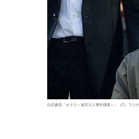
白石麻衣「オクラ～迷宮入り事件捜査～」（C）フジ
/
Unmute