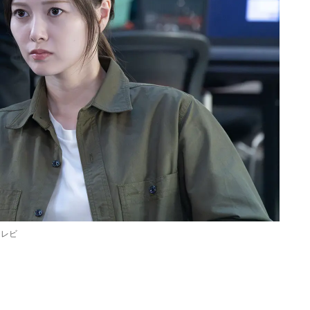
テレビ
Loaded
:
87.03%