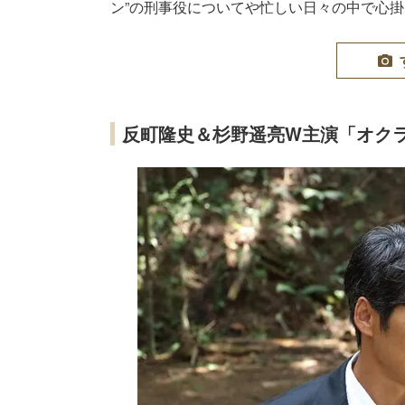
ン”の刑事役についてや忙しい日々の中で心
反町隆史＆杉野遥亮W主演「オク