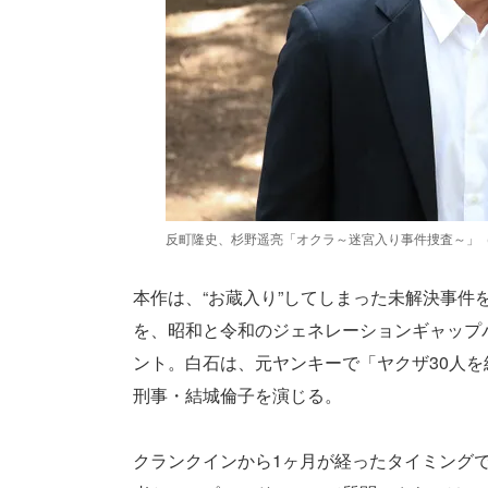
反町隆史、杉野遥亮「オクラ～迷宮入り事件捜査～」
本作は、“お蔵入り”してしまった未解決事件
を、昭和と令和のジェネレーションギャップ
ント。白石は、元ヤンキーで「ヤクザ30人を
刑事・結城倫子を演じる。
クランクインから1ヶ月が経ったタイミング