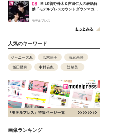
08
M!LK曽野舜太＆吉田仁人の表紙解
禁「モデルプレスカウントダウンマガジ
ン」巻頭に登場
モデルプレス
もっとみる
人気のキーワード
ジャニーズJr.
広末涼子
藤嶌果歩
飯田栞月
中村倫也
辻希美
画像ランキング