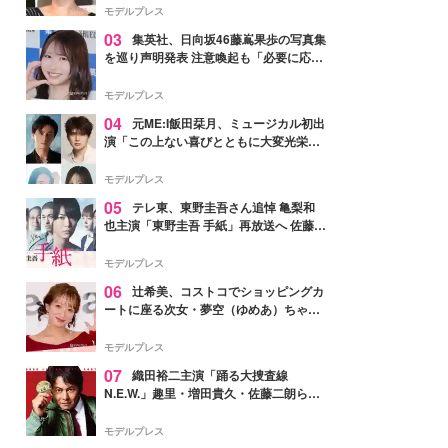
モデルプレス
03
集英社、日向坂46藤嶌果歩の写真集
を巡り声明発表 注意喚起も「必要に応じ
て法的措置を含む対応を検討」
モデルプレス
04
元ME:I飯田栞月、ミュージカル初出
演「この上ない喜びとともに大変光栄」
4年ぶり上演「ファントム」城田優らキ
ャスト発表
モデルプレス
05
テレ東、東野圭吾さん追悼 亀梨和
也主演「東野圭吾 手紙」再放送へ 佐藤隆
太・本田翼・中村倫也ら出演
モデルプレス
06
辻希美、コストコでショッピングカ
ートに座る次女・夢空（ゆめあ）ちゃん
の姿公開「乗りこなしてる感じが可愛す
ぎ」「成長を感じる」の声
モデルプレス
07
織田裕二主演「踊る大捜査線
N.E.W.」趣里・増田貴久・佐藤二朗ら新
メンバー紹介映像解禁 各キャラクター象
徴する“謎のキーワード”も
モデルプレス