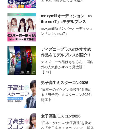
moxymillオーディション「to
the nex7」×モデルプレス
moxymill新メンバーオーディショ
ン「to the nex7」
ディズニープラスのおすすめ
作品をモデルプレスが紹介！
ディズニー作品はもちろん！ 国内
外の人気作がすべて見放題！
【PR】
男子高生ミスターコン2026
“日本一のイケメン高校生”を決め
る「男子高生ミスターコン2026」
開催中！
女子高生ミスコン2026
“日本一かわいい女子高生”を決め
る「女子高生ミスコン2026」開催