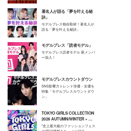
著名人が語る「夢を叶える秘
訣」
モデルプレス独自取材！著名人が
語る「夢を叶える秘訣」
モデルプレス「読者モデル」
モデルプレス読者モデル 新メンバ
ー加入！
モデルプレスカウントダウン
SNS影響力トレンド俳優・女優を
特集「モデルプレスカウントダウ
ン」
TOKYO GIRLS COLLECTION
2026 AUTUMN/WINTER × モ
デルプレス
"史上最大級のファッションフェス
タ"TGC情報をたっぷり紹介