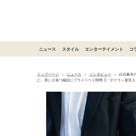
ニュース
スタイル
エンターテイメント
コ
トップページ
ニュース
インタビュー
白石麻衣
>
>
>
に」美しさ保つ秘訣にプライベート時間【「オクラ～迷宮入