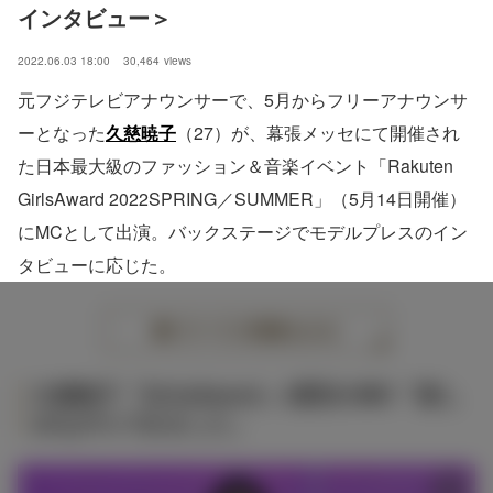
インタビュー＞
2022.06.03 18:00
30,464
views
元フジテレビアナウンサーで、5月からフリーアナウンサ
ーとなった
久慈暁子
（27）が、幕張メッセにて開催され
た日本最大級のファッション＆音楽イベント「Rakuten
GirlsAward 2022SPRING／SUMMER」（5月14日開催）
にMCとして出演。バックステージでモデルプレスのイン
タビューに応じた。
すべての画像をみる
久慈暁子「GirlsAward」2度目のMC「楽し
みながらできました」