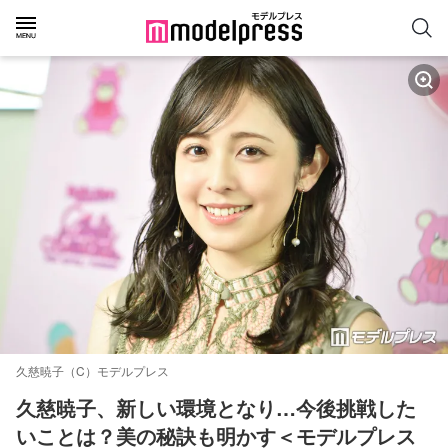
久慈暁子（C）モデルプレス
久慈暁子、新しい環境となり…今後挑戦した
いことは？美の秘訣も明かす＜モデルプレス