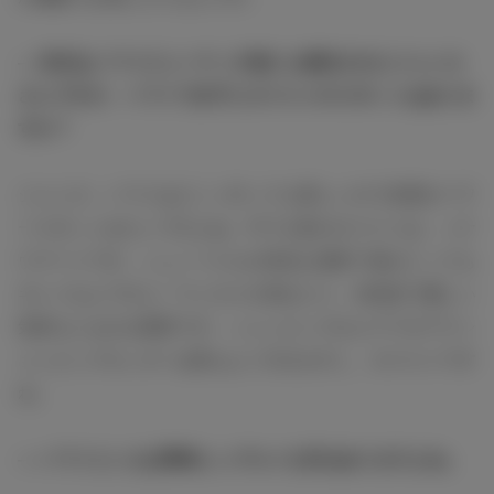
― 先日はハワイビューティ大使にも就任されたジェシカ
さんですが、ハワイで女子にオススメのスポットはありま
すか？
ジェシカ：ハワイはどこへ行っても美しいので全部がパワ
ースポットみたいですよね。中でも私のオススメは、ハナ
ウマベイです。シュノーケルが有名な場所で海がとっても
キレイなんですよ！ウミガメが見れたり、女性的で優しい
気持ちになれる場所です。ショッピングならアラモアナシ
ョッピングセンターは私もよく行きますし、オススメです
ね。
― ハワイといえば美味しいグルメも沢山ありますよね。