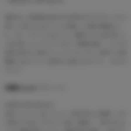
現場では、終始笑顔を絶やさず共演モデルやスタッフにも
気さくに話しかけるジェシカの優しい人柄が印象的だっ
た。また、ステージではリゾート感漂うビキニ姿で神々し
いほど美しいパーフェクトボディで観客を魅了。ハワイの
自然に負けない凄まじいハッピーオーラで、記念すべき初
開催となるイベントを華やかに盛り上げていた。（モデル
プレス）
■
道端ジェシカ
プロフィール
1984年10月21日生まれ
女性ファッション誌、テレビ、広告を中心に活躍中。モデ
ル業だけではなくデザイナー業にも挑戦し、13年1月には