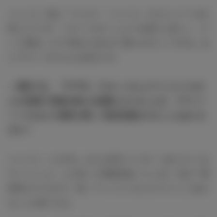
ジェシカ：私は「ラニカイ・ジュース」のスムージーがお
気に入りです。フルーツがたっぷりでお肌にも良いし、す
ごく美味しいので気分に合わせて選ぶのがいいですね。あ
とアサイーボウルも大好きです。
― 最近では、「FYTTE」でカレンさんとアンジェリカさ
んの3姉妹で表紙を飾られ話題となりましたが、プライベ
ートでも3人で美容に関して意見交換をすることもありま
すか？
ジェシカ：しますね。みんな仲がいいので「あのコスメは
すごくいいよ」とか色々と情報交換しています。私が一番
美容オタクなので（笑）アンジェリカにオススメしてあげ
ることが多いかな。