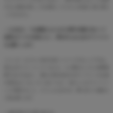
すると筋肉が美しく引き締まってビキニが似合う体に変わ
ってきますよ。
― なるほど。では最後になりますが夢や目標に向かって
頑張るすべての女性たちへ、夢を叶えるためのアドバイス
をお願いします。
ジェシカ：なりたい自分を強くイメージすることですね。
例えばダイエットしている人も、ただ痩せたいから食事制
限するのではなく、痩せた時の自分のボディラインやお肌
の状況はどうなっているか？など、先のことまでイメージ
して行動すること。そうした心がけが、夢に近づく秘訣だ
と私は思います。
― ありがとうございました。