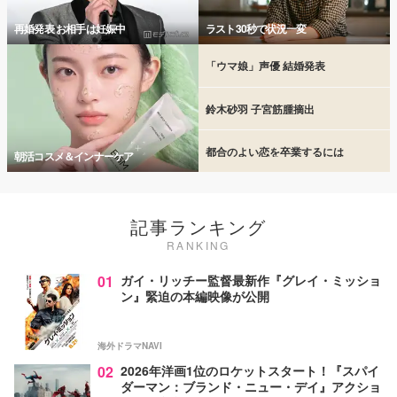
再婚発表 お相手は妊娠中
ラスト30秒で状況一変
「ウマ娘」声優 結婚発表
鈴木砂羽 子宮筋腫摘出
都合のよい恋を卒業するには
朝活コスメ＆インナーケア
記事ランキング
RANKING
01
ガイ・リッチー監督最新作『グレイ・ミッショ
ン』緊迫の本編映像が公開
海外ドラマNAVI
02
2026年洋画1位のロケットスタート！『スパイ
ダーマン：ブランド・ニュー・デイ』アクショ