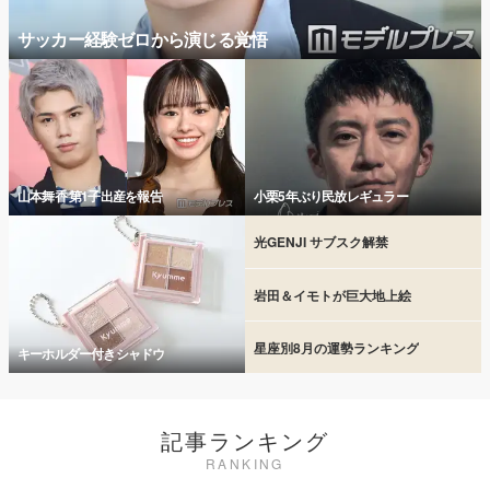
サッカー経験ゼロから演じる覚悟
山本舞香 第1子出産を報告
小栗5年ぶり民放レギュラー
光GENJI サブスク解禁
岩田＆イモトが巨大地上絵
星座別8月の運勢ランキング
キーホルダー付きシャドウ
記事ランキング
RANKING