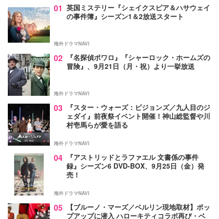
01
英国ミステリー『シェイクスピア＆ハサウェイ
の事件簿』シーズン1＆2放送スタート
海外ドラマNAVI
02
『名探偵ポワロ』『シャーロック・ホームズの
冒険』、9月21日（月・祝）より一挙放送
海外ドラマNAVI
03
『スター・ウォーズ：ビジョンズ／九人目のジ
ェダイ』前夜祭イベント開催！神山総監督や川
村壱馬らが愛を語る
海外ドラマNAVI
04
『アストリッドとラファエル 文書係の事件
録』シーズン6 DVD-BOX、9月25日（金）発
売！
海外ドラマNAVI
05
【ブルーノ・マーズ／ベルリン現地取材】ポッ
プアップに潜入 ハローキティコラボ再び・ベ