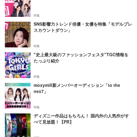
特集
SNS影響力トレンド俳優・女優を特集「モデルプレ
スカウントダウン」
特集
"史上最大級のファッションフェスタ"TGC情報を
たっぷり紹介
特集
moxymill新メンバーオーディション「to the
nex7」
特集
ディズニー作品はもちろん！ 国内外の人気作がす
べて見放題！【PR】