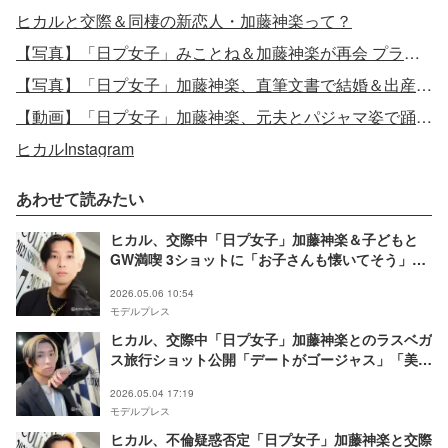
ヒカルと交際＆同棲の新恋人・加藤神楽って？
【写真】「日プ女子」みことね＆加藤神楽が再会 プラベショット披露
【写真】「日プ女子」加藤神楽、直筆文書で結婚＆出産を発表
【動画】「日プ女子」加藤神楽、元夫とパジャマ姿で踊るTikTok
ヒカルInstagram
あわせて読みたい
ヒカル、交際中「日プ女子」加藤神楽＆子どもと
GW満喫 3ショットに「お子さんも懐いてそう」
「幸せが溢れてる」と反響
2026.05.06 10:54
モデルプレス
ヒカル、交際中「日プ女子」加藤神楽とのラスベガ
ス旅行ショット公開「デートがゴージャス」「美男
美女カップル」と反響
2026.05.04 17:19
モデルプレス
ヒカル、不倫疑惑否定「日プ女子」加藤神楽と交際