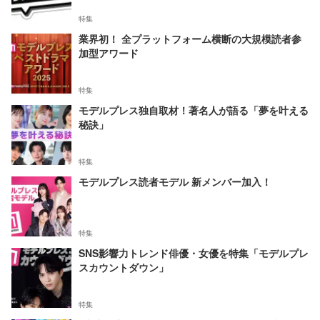
特集
業界初！ 全プラットフォーム横断の大規模読者参
加型アワード
特集
モデルプレス独自取材！著名人が語る「夢を叶える
秘訣」
特集
モデルプレス読者モデル 新メンバー加入！
特集
SNS影響力トレンド俳優・女優を特集「モデルプレ
スカウントダウン」
特集