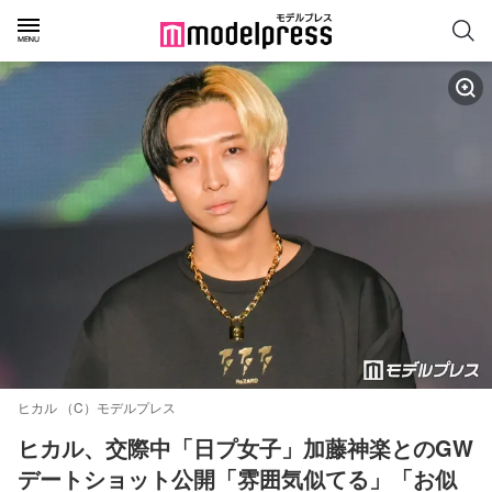
ヒカル （C）モデルプレス
ヒカル、交際中「日プ女子」加藤神楽とのGW
デートショット公開「雰囲気似てる」「お似