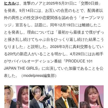
ヒカル
は、進撃のノアと2025年5月31日に「交際0日婚」
を発表。9月14日には、お互いの合意のもとで、配偶者以
外の異性との性交渉や恋愛関係を認め合う「オープンマリ
ッジ」宣言をし、話題に。同年12月19日には離婚したこ
とを発表し、理由については「最初から最後まで僕がずっ
と掻き乱し続けてちゃぶ台をひっくり返し続けた結果こう
なりました」と説明した。2026年3月に真剣交際をしてい
る20代の新恋人がいることを明かし、4月29日にはお相手
がサバイバルオーディション番組『PRODUCE 101
JAPAN THE GIRLS』に出演していた加藤であることを公
表した。（modelpress編集部）