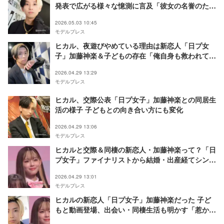
発表で広がる様々な憶測に言及「彼女の名誉のため
にも誤解を解きたい」
2026.05.03 10:45
モデルプレス
ヒカル、夜遊びやめている理由は新恋人「日プ女
子」加藤神楽＆子どもの存在「俺自身も救われて
る」
2026.04.29 13:29
モデルプレス
ヒカル、交際公表「日プ女子」加藤神楽との同居生
活の様子 子どもとの向き合い方にも変化
2026.04.29 13:06
モデルプレス
ヒカルと交際＆同棲の新恋人・加藤神楽って？「日
プ女子」ファイナリストから結婚・出産経てシング
ルマザーに
2026.04.29 13:01
モデルプレス
ヒカルの新恋人「日プ女子」加藤神楽だった 子ど
もと動画登場、出会い・同棲生活も明かす「惹かれ
た人がたまたま子供がいただけの話」