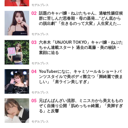
モデルプレス
02
話題のキャバ嬢・ねぶたちゃん、過敏性腸症候
群に苦しんだ思春期・母の蒸発…“どん底から
の脱出劇”「生きるのって大変」人生変えた言
葉とは【インタビュー連載Vol.1】
モデルプレス
03
六本木「UNJOUR TOKYO」キャバ嬢・ねぶた
ちゃん連載スタート 過去の葛藤・美の秘訣・
素顔に迫る
モデルプレス
04
YouTuberになに、キャミソール＆ショートパ
ンツスタイルで美ボディ際立つ「脚綺麗で羨ま
しい」「肩ライン美しすぎ」
モデルプレス
05
元ばんばんざい流那、ミニスカから美太ももの
ぞく自撮り公開「肌めっちゃ綺麗」「美脚すぎ
る」と反響
モデルプレス