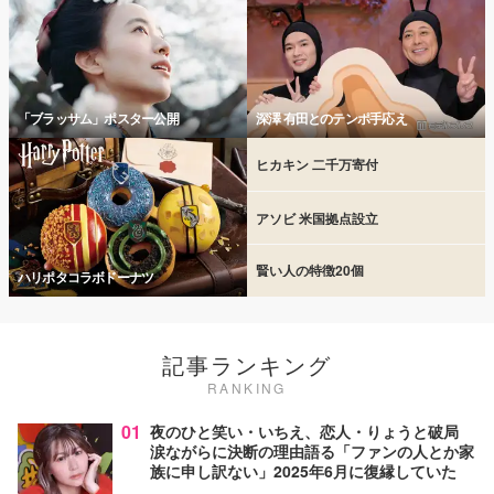
「ブラッサム」ポスター公開
深澤 有田とのテンポ手応え
ヒカキン 二千万寄付
アソビ 米国拠点設立
賢い人の特徴20個
ハリポタコラボドーナツ
記事ランキング
RANKING
01
夜のひと笑い・いちえ、恋人・りょうと破局
涙ながらに決断の理由語る「ファンの人とか家
族に申し訳ない」2025年6月に復縁していた