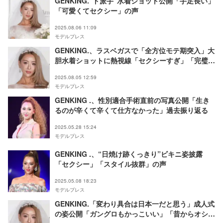
GENKING.“ド派手”水着ショット公開「手足長い」
「可愛くてセクシー」の声
2025.08.06 11:09
モデルプレス
GENKING.、ラスベガスで「全方位モテ期突入」大
胆水着ショットに熱視線「セクシーすぎ」「完璧ス
タイル」
2025.08.05 12:59
モデルプレス
GENKING .、性別適合手術直前の写真公開「生き
るのが辛くて辛くて仕方なかった」過去振り返る
2025.05.28 15:24
モデルプレス
GENKING .、“日焼け跡くっきり”ビキニ姿披露
「セクシー」「スタイル抜群」の声
2025.05.08 18:23
モデルプレス
GENKING.「変わり具合は日本一だと思う」成人式
の姿公開「ガングロもかっこいい」「昔からオシャ