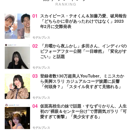
RANKING
01
スカイピース・テオくん＆加藤乃愛、破局報告
「どちらかに非があったわけではなく」2023
年2月に交際発表
モデルプレス
02
「月曜から夜ふかし」多田さん、インディバの
ビフォーアフター公開「一目瞭然」「変化がす
ごい」と話題
モデルプレス
03
登録者数130万超美人YouTuber、ミニスカか
ら美脚スラリ カジュアルコーデ披露に反響
「何頭身？」「スタイル良すぎて見惚れる」
モデルプレス
04
仮面高校生の妹で話題・すなずりかりん、人生
初の“裸眼＆センター分け”で雰囲気ガラリ「可
愛すぎて衝撃」「美少女すぎる」
モデルプレス