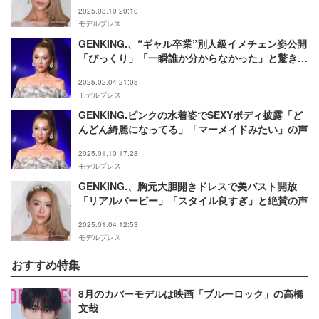
レ」の声
2025.03.10 20:10
モデルプレス
GENKING.、“ギャル卒業”別人級イメチェン姿公開
「びっくり」「一瞬誰か分からなかった」と驚きの
声
2025.02.04 21:05
モデルプレス
GENKING.ピンクの水着姿でSEXYボディ披露「ど
んどん綺麗になってる」「マーメイドみたい」の声
2025.01.10 17:28
モデルプレス
GENKING.、胸元大胆開きドレスで美バスト開放
「リアルバービー」「スタイル良すぎ」と絶賛の声
2025.01.04 12:53
モデルプレス
おすすめ特集
8月のカバーモデルは映画「ブルーロック」の高橋
文哉