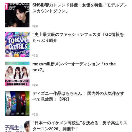
SNS影響力トレンド俳優・女優を特集「モデルプレ
スカウントダウン」
特集
"史上最大級のファッションフェスタ"TGC情報を
たっぷり紹介
特集
moxymill新メンバーオーディション「to the
nex7」
特集
ディズニー作品はもちろん！ 国内外の人気作がす
べて見放題！【PR】
特集
“日本一のイケメン高校生”を決める「男子高生ミス
ターコン2026」開催中！