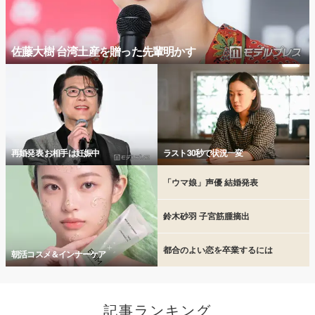
佐藤大樹 台湾土産を贈った先輩明かす
再婚発表 お相手は妊娠中
ラスト30秒で状況一変
「ウマ娘」声優 結婚発表
鈴木砂羽 子宮筋腫摘出
都合のよい恋を卒業するには
朝活コスメ＆インナーケア
記事ランキング