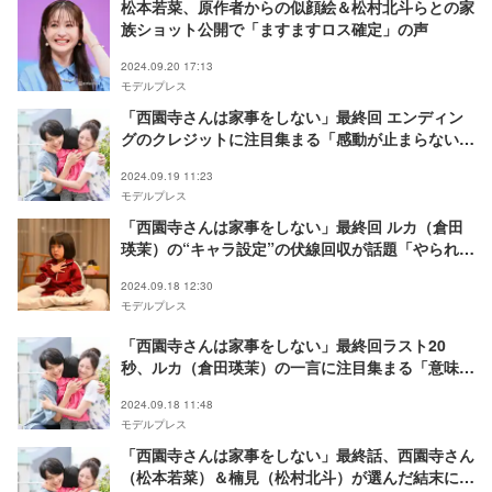
松本若菜、原作者からの似顔絵＆松村北斗らとの家
族ショット公開で「ますますロス確定」の声
2024.09.20 17:13
モデルプレス
「西園寺さんは家事をしない」最終回 エンディン
グのクレジットに注目集まる「感動が止まらない」
「素敵な心遣い」
2024.09.19 11:23
モデルプレス
「西園寺さんは家事をしない」最終回 ルカ（倉田
瑛茉）の“キャラ設定”の伏線回収が話題「やられ
た」「ちゃんと繋がってる」
2024.09.18 12:30
モデルプレス
「西園寺さんは家事をしない」最終回ラスト20
秒、ルカ（倉田瑛茉）の一言に注目集まる「意味
深」「もしかして…」
2024.09.18 11:48
モデルプレス
「西園寺さんは家事をしない」最終話、西園寺さん
（松本若菜）＆楠見（松村北斗）が選んだ結末に