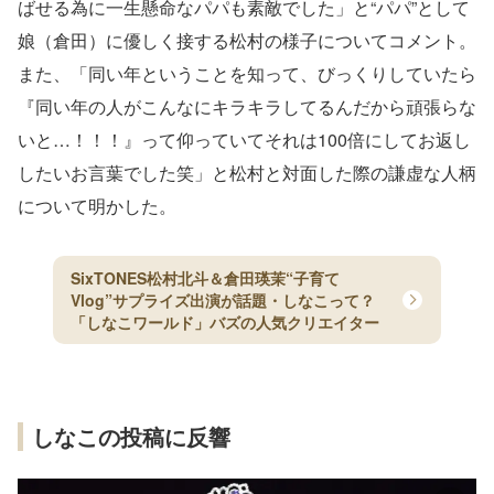
ばせる為に一生懸命なパパも素敵でした」と“パパ”として
娘（倉田）に優しく接する松村の様子についてコメント。
また、「同い年ということを知って、びっくりしていたら
『同い年の人がこんなにキラキラしてるんだから頑張らな
いと…！！！』って仰っていてそれは100倍にしてお返し
したいお言葉でした笑」と松村と対面した際の謙虚な人柄
について明かした。
SixTONES松村北斗＆倉田瑛茉“子育て
Vlog”サプライズ出演が話題・しなこって？
「しなこワールド」バズの人気クリエイター
しなこの投稿に反響