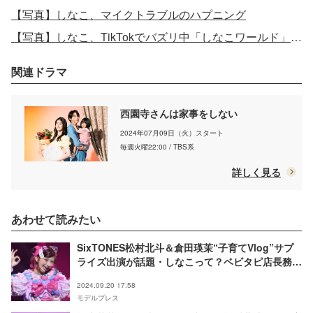
【写真】しなこ、マイクトラブルのハプニング
【写真】しなこ、TikTokでバズリ中「しなこワールド」でバキバキダンス披露
関連ドラマ
西園寺さんは家事をしない
2024年07月09日（火）スタート
毎週火曜22:00 / TBS系
詳しく見る
あわせて読みたい
SixTONES松村北斗＆倉田瑛茉“子育てVlog”サプ
ライズ出演が話題・しなこって？ベビタピ店長務め
る「しなこワールド」バズの人気クリエイター
2024.09.20 17:58
モデルプレス