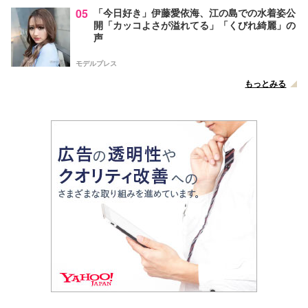
05
「今日好き」伊藤愛依海、江の島での水着姿公
開「カッコよさが溢れてる」「くびれ綺麗」の
声
モデルプレス
もっとみる