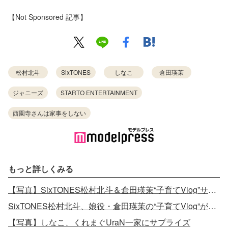
【Not Sponsored 記事】
松村北斗
SixTONES
しなこ
倉田瑛茉
ジャニーズ
STARTO ENTERTAINMENT
西園寺さんは家事をしない
もっと詳しくみる
【写真】SixTONES松村北斗＆倉田瑛茉“子育てVlog”サプライズ出演が話題・人気クリエイターしなこって？
SixTONES松村北斗、娘役・倉田瑛茉の“子育てVlog”が話題
【写真】しなこ、くれまぐUraN一家にサプライズ