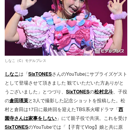
しなこ（C）モデルプレス
しなこ
は「
SixTONES
さんのYouTubeにサプライズゲスト
として登場させて頂きました 観ていただいた方ありがと
うございました」とつづり、
SixTONES
の
松村北斗
、子役
の
倉田瑛茉
と3人で撮影した記念ショットを投稿した。松
村と倉田は17日に最終回を迎えたTBS系火曜ドラマ「
西
園寺さんは家事をしない
」にて親子役で共演。これを受け
SixTONES
のYouTubeでは「【子育てVlog】娘と共に原