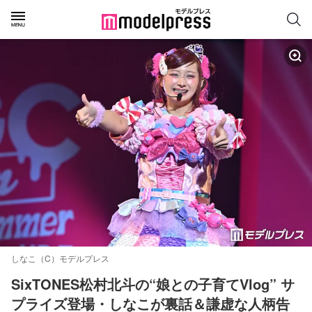
しなこ（C）モデルプレス
SixTONES松村北斗の“娘との子育てVlog” サ
プライズ登場・しなこが裏話＆謙虚な人柄告