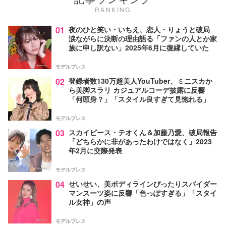
RANKING
01
夜のひと笑い・いちえ、恋人・りょうと破局
涙ながらに決断の理由語る「ファンの人とか家
族に申し訳ない」2025年6月に復縁していた
モデルプレス
02
登録者数130万超美人YouTuber、ミニスカか
ら美脚スラリ カジュアルコーデ披露に反響
「何頭身？」「スタイル良すぎて見惚れる」
モデルプレス
03
スカイピース・テオくん＆加藤乃愛、破局報告
「どちらかに非があったわけではなく」2023
年2月に交際発表
モデルプレス
04
せいせい、美ボディラインぴったりスパイダー
マンスーツ姿に反響「色っぽすぎる」「スタイ
ル女神」の声
モデルプレス