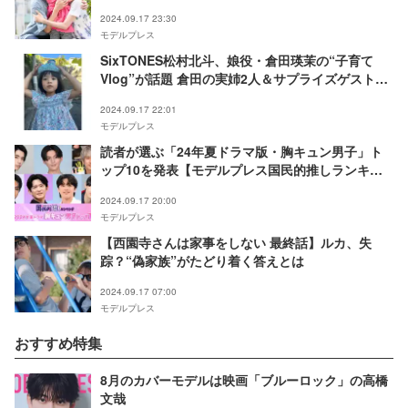
「新しい終わり方」「西園寺さんらしい」の声
2024.09.17 23:30
モデルプレス
SixTONES松村北斗、娘役・倉田瑛茉の“子育て
Vlog”が話題 倉田の実姉2人＆サプライズゲスト登
場でトレンド入りの反響【西園寺さんは家事をしな
2024.09.17 22:01
い】
モデルプレス
読者が選ぶ「24年夏ドラマ版・胸キュン男子」ト
ップ10を発表【モデルプレス国民的推しランキン
グ】
2024.09.17 20:00
モデルプレス
【西園寺さんは家事をしない 最終話】ルカ、失
踪？“偽家族”がたどり着く答えとは
2024.09.17 07:00
モデルプレス
おすすめ特集
8月のカバーモデルは映画「ブルーロック」の高橋
文哉