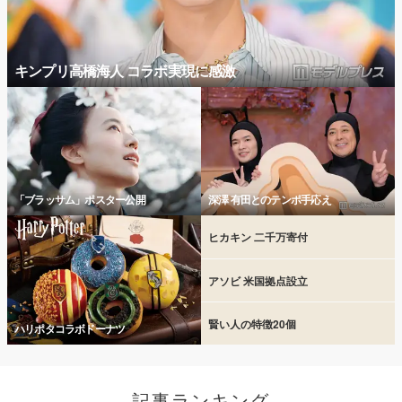
キンプリ高橋海人 コラボ実現に感激
「ブラッサム」ポスター公開
深澤 有田とのテンポ手応え
ヒカキン 二千万寄付
アソビ 米国拠点設立
賢い人の特徴20個
ハリポタコラボドーナツ
記事ランキング