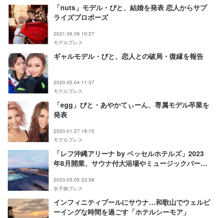
「nuts」モデル・ぴと、結婚を発表 恋人からサプ
ライズプロポーズ
2021.06.09 10:27
モデルプレス
ギャルモデル・ぴと、恋人との破局・復縁を報告
2020.05.04 11:37
モデルプレス
「egg」ぴと・あやかてぃーん、専属モデル卒業を
発表
2020.01.27 18:15
モデルプレス
「レフ沖縄アリーナ by ベッセルホテルズ」2023
年8月開業、サウナ付大浴場やミュージックバー併
設
2023.05.05 23:58
女子旅プレス
インフィニティプールにサウナ…和歌山でウェルビ
ーイングな時間を過ごす「ホテルシーモア」