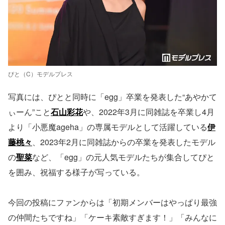
ぴと（C）モデルプレス
写真には、ぴとと同時に「egg」卒業を発表した“あやかて
ぃーん”こと
石山彩花
や、2022年3月に同雑誌を卒業し4月
より「小悪魔ageha」の専属モデルとして活躍している
伊
藤桃々
、2023年2月に同雑誌からの卒業を発表したモデル
の
聖菜
など、「egg」の元人気モデルたちが集合してぴと
を囲み、祝福する様子が写っている。
今回の投稿にファンからは「初期メンバーはやっぱり最強
の仲間たちですね」「ケーキ素敵すぎます！」「みんなに