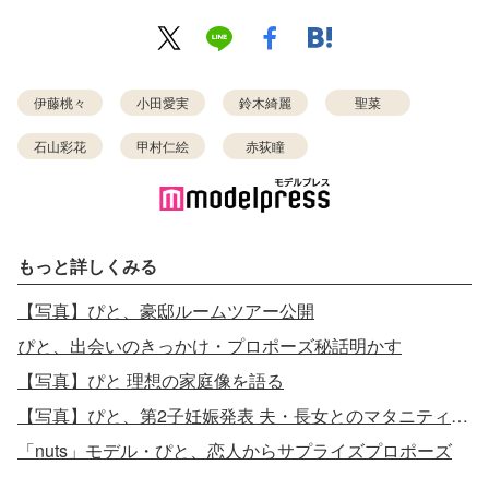
伊藤桃々
小田愛実
鈴木綺麗
聖菜
石山彩花
甲村仁絵
赤荻瞳
もっと詳しくみる
【写真】ぴと、豪邸ルームツアー公開
ぴと、出会いのきっかけ・プロポーズ秘話明かす
【写真】ぴと 理想の家庭像を語る
【写真】ぴと、第2子妊娠発表 夫・長女とのマタニティフォト
「nuts」モデル・ぴと、恋人からサプライズプロポーズ