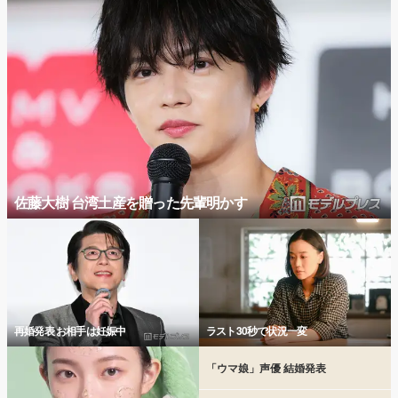
佐藤大樹 台湾土産を贈った先輩明かす
再婚発表 お相手は妊娠中
ラスト30秒で状況一変
「ウマ娘」声優 結婚発表