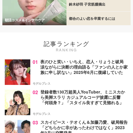
鈴木砂羽 子宮筋腫摘出
都合のよい恋を卒業するには
朝活コスメ＆インナーケア
記事ランキング
RANKING
01
夜のひと笑い・いちえ、恋人・りょうと破局
涙ながらに決断の理由語る「ファンの人とか家
族に申し訳ない」2025年6月に復縁していた
モデルプレス
02
登録者数130万超美人YouTuber、ミニスカか
ら美脚スラリ カジュアルコーデ披露に反響
「何頭身？」「スタイル良すぎて見惚れる」
モデルプレス
03
スカイピース・テオくん＆加藤乃愛、破局報告
「どちらかに非があったわけではなく」2023
年2月に交際発表