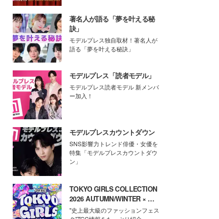
著名人が語る「夢を叶える秘
訣」
モデルプレス独自取材！著名人が
語る「夢を叶える秘訣」
モデルプレス「読者モデル」
モデルプレス読者モデル 新メンバ
ー加入！
モデルプレスカウントダウン
SNS影響力トレンド俳優・女優を
特集「モデルプレスカウントダウ
ン」
TOKYO GIRLS COLLECTION
2026 AUTUMN/WINTER × モ
デルプレス
"史上最大級のファッションフェス
タ"TGC情報をたっぷり紹介