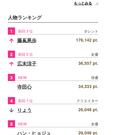
もっとみる
人物ランキング
1
前回 3 位
タレント
藤嶌果歩
176,142 pt.
2
前回 5 位
女優
広末涼子
36,557 pt.
3
NEW
俳優
寺田心
34,333 pt.
4
前回 1 位
クリエイター
りょう
26,048 pt.
5
NEW
女優
ハン・ヒョジュ
26,046 pt.