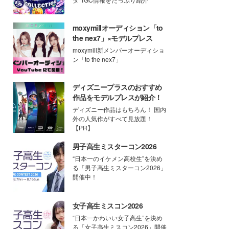
moxymillオーディション「to
the nex7」×モデルプレス
moxymill新メンバーオーディショ
ン「to the nex7」
ディズニープラスのおすすめ
作品をモデルプレスが紹介！
ディズニー作品はもちろん！ 国内
外の人気作がすべて見放題！
【PR】
男子高生ミスターコン2026
“日本一のイケメン高校生”を決め
る「男子高生ミスターコン2026」
開催中！
女子高生ミスコン2026
“日本一かわいい女子高生”を決め
る「女子高生ミスコン2026」開催