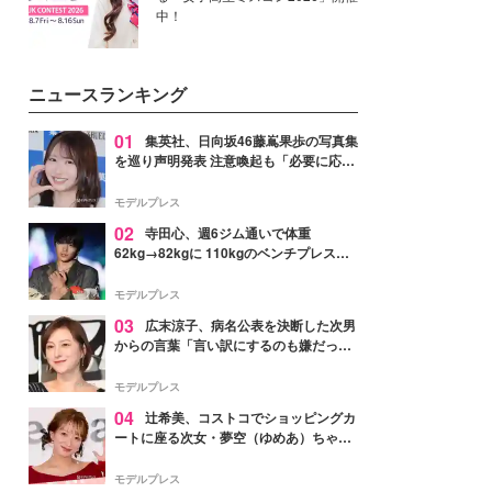
中！
ニュースランキング
01
集英社、日向坂46藤嶌果歩の写真集
を巡り声明発表 注意喚起も「必要に応じ
て法的措置を含む対応を検討」
モデルプレス
02
寺田心、週6ジム通いで体重
62kg→82kgに 110kgのベンチプレス持
ち上げる姿披露「胸板の厚みすごい」
「かっこいい」と反響
モデルプレス
03
広末涼子、病名公表を決断した次男
からの言葉「言い訳にするのも嫌だっ
た」「言うべきか迷った」
モデルプレス
04
辻希美、コストコでショッピングカ
ートに座る次女・夢空（ゆめあ）ちゃん
の姿公開「乗りこなしてる感じが可愛す
ぎ」「成長を感じる」の声
モデルプレス