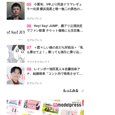
05
小栗旬、5年ぶり民放ドラマレギュ
ラー出演 横浜流星と唯一無二の異色のバ
ディで初共演【LOST10】
モデルプレス
06
Hey! Say! JUMP、横アリ公演決定
でファン歓喜 チケット価格にも注目集ま
る「激アツ」「平成に戻ったみたい」
モデルプレス
07
＜図々しい娘の友だち対処法＞「私
も乗せてよ！」断っても強引に乗り込ん
でくる友だち【第1話まんが】
ママスタ☆セレクト
08
レインボー池田直人＆佐藤佳奈ア
ナ、結婚発表「コント内で発表させてい
ただきました」読売テレビ退社は生活拠
点変更のため
モデルプレス
もっとみる