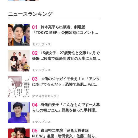
女性たちのヘアケア事情を紹介し
公開。モデルプレスでは、“大のミ
ます。
ニオン好き”という共通点を持つモ
ニュースランキング
デルの宮城舞と島村雄大の特別対
談をお届け！それぞれの視点か
ら、今作ならではの魅力や予想外
01
鈴木亮平ら出演者、劇場版
の感動をもたらす奥深いストーリ
「TOKYO MER」公開延期にコメント
ーについて熱く語り合ってもらっ
「現実のヒーローたちにチームMERから
た。
最大の敬意とエールを」
モデルプレス
02
15歳女子、27歳男性と交際1ヶ月で
妊娠…36歳で孫誕生 波乱の人生に人気タ
レント思わずツッコミ「だいぶ危ねえ
よ！」
モデルプレス
03
＜俺のジャガイモ食え！＞「アンタ
にあげてるんだッ」恐怖で鳥肌…もはや
ストーカー？【第3話まんが】
ママスタ☆セレクト
04
有働由美子「こんなもんです一人暮
らしの朝ごはん」野菜を使った手料理公
開「作ってみたい」「ヘルシーで美味し
そう」と反響
モデルプレス
05
織田裕二主演「踊る大捜査線
N.E.W.」趣里・増田貴久・佐藤二朗ら新