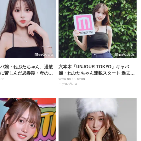
バ嬢・ねぶたちゃん、過敏
六本木「UNJOUR TOKYO」キャバ
に苦しんだ思春期・母の蒸
嬢・ねぶたちゃん連載スタート 過去の
底からの脱出劇”「生きるの
葛藤・美の秘訣・素顔に迫る
:00
2026.08.05 18:00
モデルプレス
人生変えた言葉とは【イン
Vol.1】