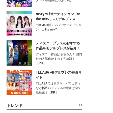
moxymillオーディション「to
the nex7」×モデルプレス
moxymill新メンバーオーディショ
ン「to the nex7」
ディズニープラスのおすすめ
作品をモデルプレスが紹介！
ディズニー作品はもちろん！ 国内
外の人気作がすべて見放題！
【PR】
TELASA×モデルプレス特設サ
イト
TELASAではドラマ・バラエティ
など幅広いジャンルの動画が全て
見放題！【PR】
トレンド
PR