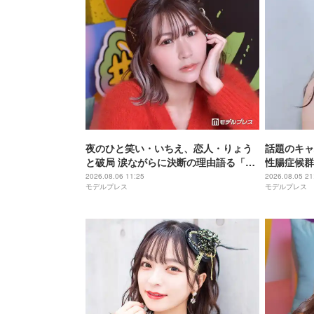
夜のひと笑い・いちえ、恋人・りょう
話題のキャ
と破局 涙ながらに決断の理由語る「フ
性腸症候群
ァンの人とか家族に申し訳ない」2025
発…“どん
2026.08.06 11:25
2026.08.05 21
モデルプレス
モデルプレス
年6月に復縁していた
って大変」
タビュー連載