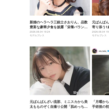
新婚のヘラヘラ三銃士さおりん、品数
元ばんばん
豊富な豪華夕食を披露「栄養バランス
寄り添う1
ばっちり」「丁寧な食卓憧れる」
きなんだね
2026.08.04 19:24
2026.08.04 19
モデルプレス
モデルプレス
しちゃう」
元ばんばんざい流那、ミニスカから美
「月曜から
太もものぞく自撮り公開「肌めっちゃ
手術後の初