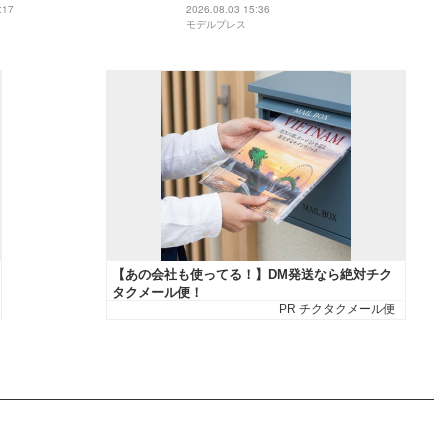
じで可愛い」「どんどん回
で整形DTの経過報告「強さに感動」
:17
2026.08.03 15:36
モデルプレス
る」
「早く良くなりますように」と反響