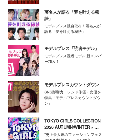
著名人が語る「夢を叶える秘
訣」
モデルプレス独自取材！著名人が
語る「夢を叶える秘訣」
モデルプレス「読者モデル」
モデルプレス読者モデル 新メンバ
ー加入！
モデルプレスカウントダウン
SNS影響力トレンド俳優・女優を
特集「モデルプレスカウントダウ
ン」
TOKYO GIRLS COLLECTION
2026 AUTUMN/WINTER × モ
デルプレス
"史上最大級のファッションフェス
タ"TGC情報をたっぷり紹介