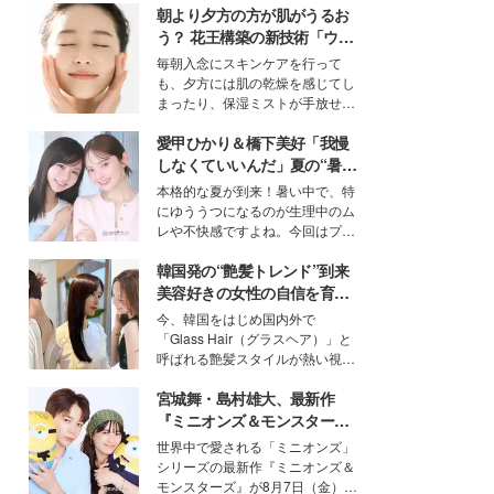
朝より夕方の方が肌がうるお
う？ 花王構築の新技術「ウォ
ーターキャプチャリングスキ
毎朝入念にスキンケアを行って
ン（捕水肌）」がスキンケア
も、夕方には肌の乾燥を感じてし
の常識を変える予感
まったり、保湿ミストが手放せな
いという読者も多いのでは？そん
愛甲ひかり＆橋下美好「我慢
な美容の常識を大きく変える可能
性を秘めた、革新的な「Water
しなくていいんだ」夏の“暑さ
Capturing Skin（ウォーターキャ
対策”の新しい選択肢とは？
本格的な夏が到来！暑い中で、特
プチャリングスキン：捕水肌）」
にゆううつになるのが生理中のム
技術を、花王が構築した。
レや不快感ですよね。今回はプラ
イベートでも仲良しで旅行好きな
韓国発の“艶髪トレンド”到来
モデル・愛甲ひかりさんと橋下美
好さんを迎えて本音で女子会トー
美容好きの女性の自信を育む
ク。猛暑のお出かけを快適に過ご
「ヘアケア事情」って？
今、韓国をはじめ国内外で
すヒントや、2人が感動した夏の
「Glass Hair（グラスヘア）」と
生理の新常識にも迫りました。
呼ばれる艶髪スタイルが熱い視線
を集めています。メイクやファッ
宮城舞・島村雄大、最新作
ションの完成度を高めるベースと
して、“髪そのものの美しさ”に改
『ミニオンズ＆モンスター
めて注目する人が増えている様
ズ』の魅力熱弁 ハチャメチャ
世界中で愛される「ミニオンズ」
子。今回は、そんな憧れの艶やか
だけじゃない“友情と絆”に感
シリーズの最新作『ミニオンズ＆
な髪を日常で叶える、美容好きの
動
モンスターズ』が8月7日（金）に