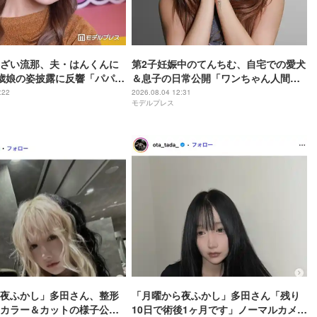
ざい流那、夫・はんくんに
第2子妊娠中のてんちむ、自宅での愛犬
歳娘の姿披露に反響「パパ好
＆息子の日常公開「ワンちゃん人間み
」「可愛くてキュンキュン
たいに立っててすごい」「お部屋綺
:22
2026.08.04 12:31
モデルプレス
麗」の声
夜ふかし」多田さん、整形
「月曜から夜ふかし」多田さん「残り
カラー＆カットの様子公開
10日で術後1ヶ月です」ノーマルカメラ