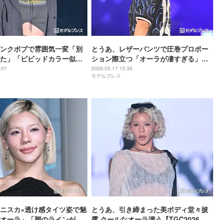
ンクボブで雰囲気一変「別
とうあ、レザーパンツで圧巻プロポー
た」「ビビッドカラー似合
ション際立つ「オーラが凄すぎる」
」の声
「小物使いが参考になる」の声【サツ
:07
2026.05.17 15:35
モデルプレス
コレ2026S/S】
ニスカ×透け感タイツ姿で魅
とうあ、引き締まった美ボディ堂々披
オーラ」「脚のラインが美
露 クールなオーラ漂う【TGC2026