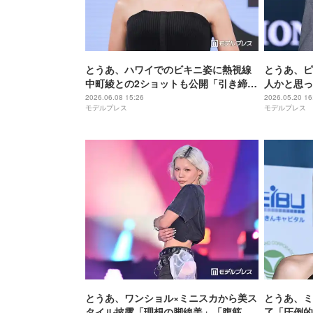
とうあ、ハワイでのビキニ姿に熱視線
とうあ、ピ
中町綾との2ショットも公開「引き締ま
人かと思っ
っててすごい」「肌綺麗すぎます」
うのすごい
2026.06.08 15:26
2026.05.20 16
モデルプレス
モデルプレス
とうあ、ワンショル×ミニスカから美ス
とうあ、ミ
タイル披露「理想の脚線美」「腹筋も
了「圧倒的