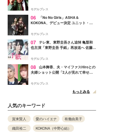
メンバー紹介映像解禁 各キャラクター象
徴する“謎のキーワード”も
モデルプレス
06
「No No Girls」ASHA＆
KOKONA、デビュー決定 ユニット・
TAKARAとしてセルフプロデュース楽曲
リリースへ
モデルプレス
07
テレ東、東野圭吾さん追悼 亀梨和
也主演「東野圭吾 手紙」再放送へ 佐藤隆
太・本田翼・中村倫也ら出演
モデルプレス
08
山本舞香、夫・マイファスHiroとの
夫婦ショット公開「2人が見れて幸せ」
「仲の良さが伝わってくる」と反響
モデルプレス
もっとみる
人気のキーワード
賀来賢人
愛のハイエナ
有働由美子
織田裕二
KOKONA（中野心結）