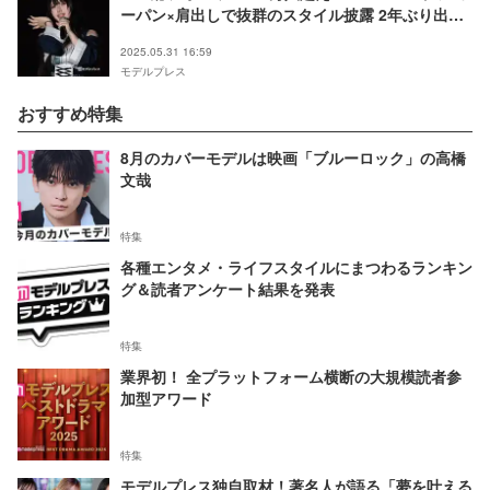
ーパン×肩出しで抜群のスタイル披露 2年ぶり出演
に歓喜【TGC teen ICHINOSEKI 2025】
2025.05.31 16:59
モデルプレス
おすすめ特集
8月のカバーモデルは映画「ブルーロック」の高橋
文哉
特集
各種エンタメ・ライフスタイルにまつわるランキン
グ＆読者アンケート結果を発表
特集
業界初！ 全プラットフォーム横断の大規模読者参
加型アワード
特集
モデルプレス独自取材！著名人が語る「夢を叶える