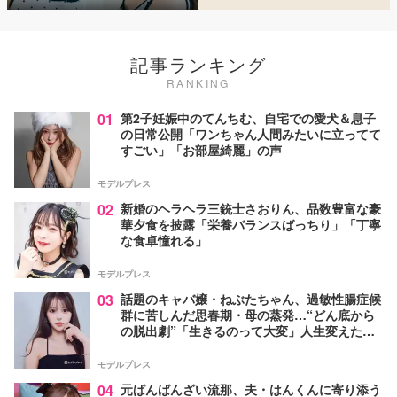
記事ランキング
RANKING
01
第2子妊娠中のてんちむ、自宅での愛犬＆息子
の日常公開「ワンちゃん人間みたいに立ってて
すごい」「お部屋綺麗」の声
モデルプレス
02
新婚のヘラヘラ三銃士さおりん、品数豊富な豪
華夕食を披露「栄養バランスばっちり」「丁寧
な食卓憧れる」
モデルプレス
03
話題のキャバ嬢・ねぶたちゃん、過敏性腸症候
群に苦しんだ思春期・母の蒸発…“どん底から
の脱出劇”「生きるのって大変」人生変えた言
葉とは【インタビュー連載Vol.1】
モデルプレス
04
元ばんばんざい流那、夫・はんくんに寄り添う