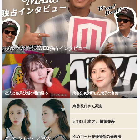
ブルーノマーズWEB独占インタビュー
恋人と破局 決断の理由語る
病名公表決断した息子の言葉
寿美花代さん死去
元TBS山本アナ 離婚発表
冷め切った夫婦関係の修復法
グラマーツインハーフ作り方