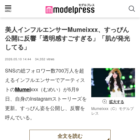
美人インフルエンサーMumeixxx、すっぴん
公開に反響「透明感すごすぎる」「肌が発光
してる」
2026.05.10 14:44
34,352
views
SNSの総フォロワー数700万人を超
えるインフルエンサーでアーティス
トの
Mumei
xxx（むめい）が5月9
日、自身のInstagramストーリーズを
拡大する
更新。すっぴん姿を公開し、反響を
Mumeixxx（C）モデルプ
レス
呼んでいる。
全文を読む