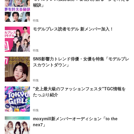
秘訣」
特集
モデルプレス読者モデル 新メンバー加入！
特集
SNS影響力トレンド俳優・女優を特集「モデルプレ
スカウントダウン」
特集
"史上最大級のファッションフェスタ"TGC情報を
たっぷり紹介
特集
moxymill新メンバーオーディション「to the
nex7」