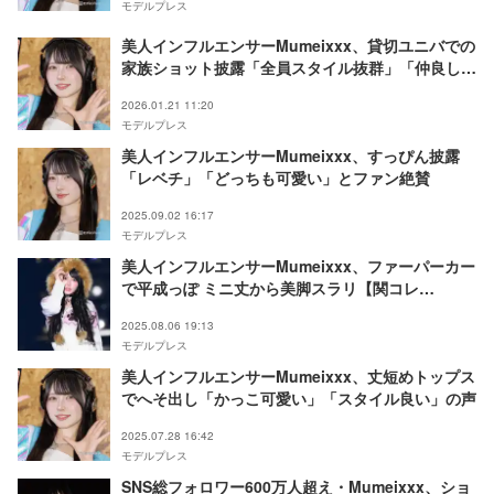
モデルプレス
美人インフルエンサーMumeixxx、貸切ユニバでの
家族ショット披露「全員スタイル抜群」「仲良しで
素敵」の声
2026.01.21 11:20
モデルプレス
美人インフルエンサーMumeixxx、すっぴん披露
「レベチ」「どっちも可愛い」とファン絶賛
2025.09.02 16:17
モデルプレス
美人インフルエンサーMumeixxx、ファーパーカー
で平成っぽ ミニ丈から美脚スラリ【関コレ
2025A/W】
2025.08.06 19:13
モデルプレス
美人インフルエンサーMumeixxx、丈短めトップス
でへそ出し「かっこ可愛い」「スタイル良い」の声
2025.07.28 16:42
モデルプレス
SNS総フォロワー600万人超え・Mumeixxx、ショ