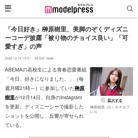
「今日好き」榊原樹里、美脚のぞくディズニ
ーコーデ披露「被り物のチョイス良い」「可
愛すぎ」の声
2025.12.16 13:41
26,630
views
ABEMAの高校生による青春恋愛番組
「今日、好きになりました。」（毎
週月曜21時～）に参加していた
榊原
樹里
が12月14日、自身のInstagram
拡大する
を更新。ディズニーシーで撮影した
榊原樹里（C）モデルプ
レス
ショットを公開し、反響が寄せられ
ている。