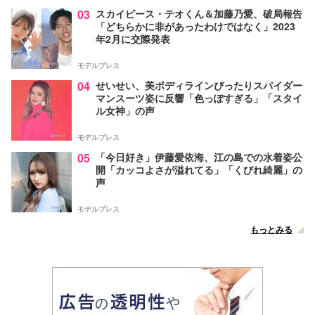
03
スカイピース・テオくん＆加藤乃愛、破局報告
「どちらかに非があったわけではなく」2023
年2月に交際発表
モデルプレス
04
せいせい、美ボディラインぴったりスパイダー
マンスーツ姿に反響「色っぽすぎる」「スタイ
ル女神」の声
モデルプレス
05
「今日好き」伊藤愛依海、江の島での水着姿公
開「カッコよさが溢れてる」「くびれ綺麗」の
声
モデルプレス
もっとみる