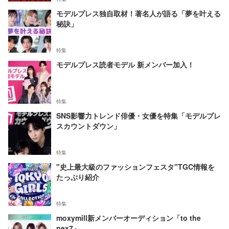
モデルプレス独自取材！著名人が語る「夢を叶える
秘訣」
特集
モデルプレス読者モデル 新メンバー加入！
特集
SNS影響力トレンド俳優・女優を特集「モデルプレ
スカウントダウン」
特集
"史上最大級のファッションフェスタ"TGC情報を
たっぷり紹介
特集
moxymill新メンバーオーディション「to the
nex7」