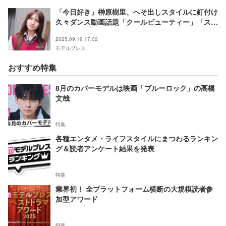
「今日好き」榊原樹里、へそ出しスタイルに釘付け
久々ダンス動画話題「クールビューティー」「スタ
イル抜群」
2025.09.19 17:02
モデルプレス
おすすめ特集
8月のカバーモデルは映画「ブルーロック」の高橋
文哉
特集
各種エンタメ・ライフスタイルにまつわるランキン
グ＆読者アンケート結果を発表
特集
業界初！ 全プラットフォーム横断の大規模読者参
加型アワード
特集