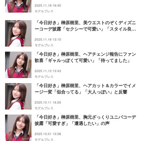
群」の声
2025.11.18 16:45
モデルプレス
「今日好き」榊原樹里、美ウエストのぞくディズニ
ーコーデ披露「セクシーで可愛い」「スタイル良す
ぎ」
2025.11.16 13:15
モデルプレス
「今日好き」榊原樹里、ヘアチェンジ報告にファン
歓喜「ギャルっぽくて可愛い」「待ってました」
2025.11.13 13:43
モデルプレス
「今日好き」榊原樹里、ヘアカット＆カラーでイメ
ージ一変「似合ってる」「大人っぽい」と反響
2025.10.11 16:26
モデルプレス
「今日好き」榊原樹里、胸元ざっくりユニバコーデ
披露「可愛すぎ」「遭遇したい」の声
2025.10.01 13:08
モデルプレス