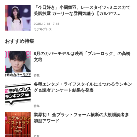
「今日好き」小國舞羽、レースタイツ×ミニスカで
美脚披露 ガーリーな雰囲気纏う【ガルアワ
2025AW】
2025.10.18 17:18
モデルプレス
おすすめ特集
8月のカバーモデルは映画「ブルーロック」の高橋
文哉
特集
各種エンタメ・ライフスタイルにまつわるランキン
グ＆読者アンケート結果を発表
特集
業界初！ 全プラットフォーム横断の大規模読者参
加型アワード
特集