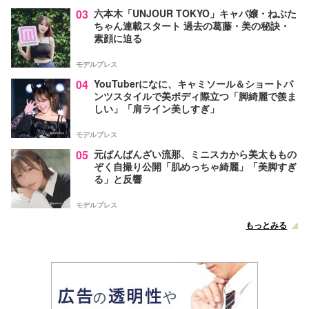
03
六本木「UNJOUR TOKYO」キャバ嬢・ねぶた
ちゃん連載スタート 過去の葛藤・美の秘訣・
素顔に迫る
モデルプレス
04
YouTuberになに、キャミソール＆ショートパ
ンツスタイルで美ボディ際立つ「脚綺麗で羨ま
しい」「肩ライン美しすぎ」
モデルプレス
05
元ばんばんざい流那、ミニスカから美太ももの
ぞく自撮り公開「肌めっちゃ綺麗」「美脚すぎ
る」と反響
モデルプレス
もっとみる