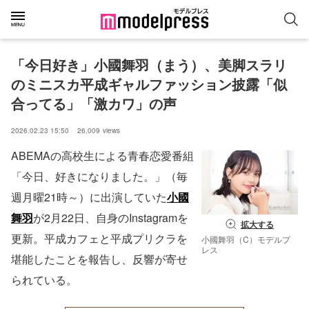
「今日好き」小國舞羽（まう）、美脚スラリ
のミニスカ平成ギャルファッション披露「似
合ってる」「激カワ」の声
2026.02.23 15:50
26,009
views
ABEMAの高校生による青春恋愛番組
「今日、好きになりました。」（毎
週月曜21時～）に出演していた
小國
舞羽
が2月22日、自身のInstagramを
拡大する
更新。平成カフェと平成プリクラを
小國舞羽（C）モデルプ
レス
堪能したことを報告し、反響が寄せ
られている。