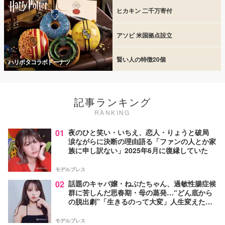
ヒカキン 二千万寄付
アソビ 米国拠点設立
賢い人の特徴20個
ハリポタコラボドーナツ
記事ランキング
RANKING
01
夜のひと笑い・いちえ、恋人・りょうと破局
涙ながらに決断の理由語る「ファンの人とか家
族に申し訳ない」2025年6月に復縁していた
モデルプレス
02
話題のキャバ嬢・ねぶたちゃん、過敏性腸症候
群に苦しんだ思春期・母の蒸発…“どん底から
の脱出劇”「生きるのって大変」人生変えた言
葉とは【インタビュー連載Vol.1】
モデルプレス