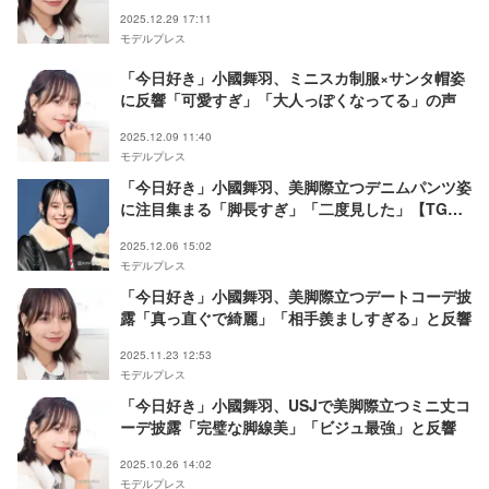
2025.12.29 17:11
モデルプレス
「今日好き」小國舞羽、ミニスカ制服×サンタ帽姿
に反響「可愛すぎ」「大人っぽくなってる」の声
2025.12.09 11:40
モデルプレス
「今日好き」小國舞羽、美脚際立つデニムパンツ姿
に注目集まる「脚長すぎ」「二度見した」【TGC
広島2025】
2025.12.06 15:02
モデルプレス
「今日好き」小國舞羽、美脚際立つデートコーデ披
露「真っ直ぐで綺麗」「相手羨ましすぎる」と反響
2025.11.23 12:53
モデルプレス
「今日好き」小國舞羽、USJで美脚際立つミニ丈コ
ーデ披露「完璧な脚線美」「ビジュ最強」と反響
2025.10.26 14:02
モデルプレス