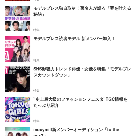
モデルプレス独自取材！著名人が語る「夢を叶える
秘訣」
特集
モデルプレス読者モデル 新メンバー加入！
特集
SNS影響力トレンド俳優・女優を特集「モデルプレ
スカウントダウン」
特集
"史上最大級のファッションフェスタ"TGC情報を
たっぷり紹介
特集
moxymill新メンバーオーディション「to the
nex7」