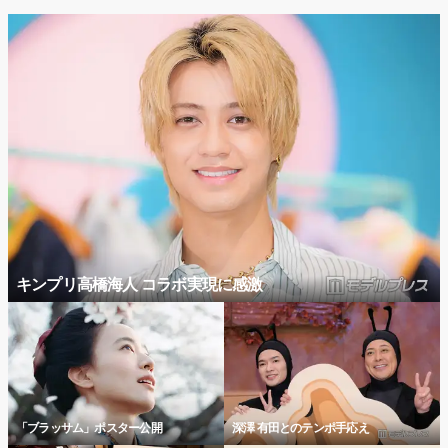
キンプリ高橋海人 コラボ実現に感激
「ブラッサム」ポスター公開
深澤 有田とのテンポ手応え