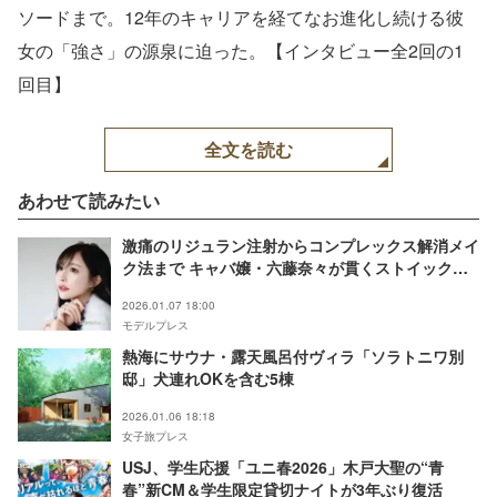
ソードまで。12年のキャリアを経てなお進化し続ける彼
女の「強さ」の源泉に迫った。【インタビュー全2回の1
回目】
全文を読む
あわせて読みたい
激痛のリジュラン注射からコンプレックス解消メイ
ク法まで キャバ嬢・六藤奈々が貫くストイックな
美学と意外すぎるホラー趣味
2026.01.07 18:00
モデルプレス
熱海にサウナ・露天風呂付ヴィラ「ソラトニワ別
邸」犬連れOKを含む5棟
2026.01.06 18:18
女子旅プレス
USJ、学生応援「ユニ春2026」木戸大聖の“青
春”新CM＆学生限定貸切ナイトが3年ぶり復活