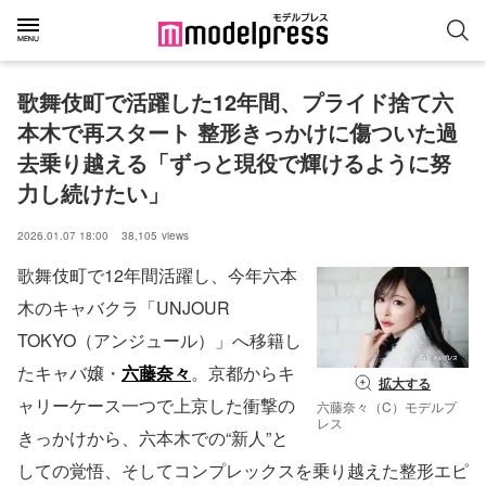
歌舞伎町で活躍した12年間、プライド捨て六
本木で再スタート 整形きっかけに傷ついた過
去乗り越える「ずっと現役で輝けるように努
力し続けたい」
2026.01.07 18:00
38,105
views
歌舞伎町で12年間活躍し、今年六本
木のキャバクラ「UNJOUR
TOKYO（アンジュール）」へ移籍し
たキャバ嬢・
六藤奈々
。京都からキ
拡大する
ャリーケース一つで上京した衝撃の
六藤奈々（C）モデルプ
レス
きっかけから、六本木での“新人”と
しての覚悟、そしてコンプレックスを乗り越えた整形エピ