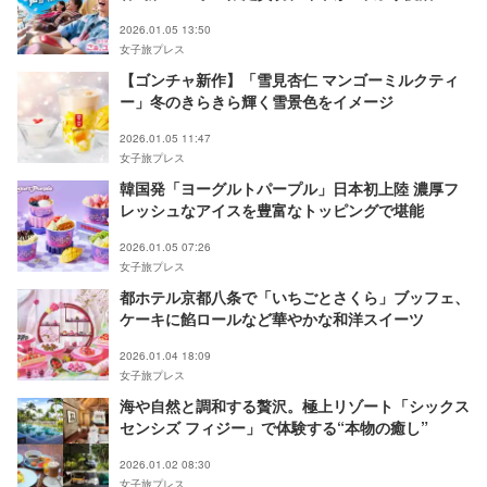
2026.01.05 13:50
女子旅プレス
【ゴンチャ新作】「雪見杏仁 マンゴーミルクティ
ー」冬のきらきら輝く雪景色をイメージ
2026.01.05 11:47
女子旅プレス
韓国発「ヨーグルトパープル」日本初上陸 濃厚フ
レッシュなアイスを豊富なトッピングで堪能
2026.01.05 07:26
女子旅プレス
都ホテル京都八条で「いちごとさくら」ブッフェ、
ケーキに餡ロールなど華やかな和洋スイーツ
2026.01.04 18:09
女子旅プレス
海や自然と調和する贅沢。極上リゾート「シックス
センシズ フィジー」で体験する“本物の癒し”
2026.01.02 08:30
女子旅プレス