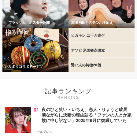
「ブラッサム」ポスター公開
深澤 有田とのテンポ手応え
ヒカキン 二千万寄付
アソビ 米国拠点設立
賢い人の特徴20個
ハリポタコラボドーナツ
記事ランキング
RANKING
01
夜のひと笑い・いちえ、恋人・りょうと破局
涙ながらに決断の理由語る「ファンの人とか家
族に申し訳ない」2025年6月に復縁していた
モデルプレス