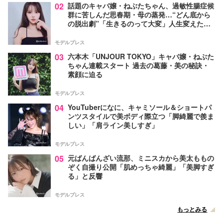
02
話題のキャバ嬢・ねぶたちゃん、過敏性腸症候
群に苦しんだ思春期・母の蒸発…“どん底から
の脱出劇”「生きるのって大変」人生変えた言
葉とは【インタビュー連載Vol.1】
モデルプレス
03
六本木「UNJOUR TOKYO」キャバ嬢・ねぶた
ちゃん連載スタート 過去の葛藤・美の秘訣・
素顔に迫る
モデルプレス
04
YouTuberになに、キャミソール＆ショートパ
ンツスタイルで美ボディ際立つ「脚綺麗で羨ま
しい」「肩ライン美しすぎ」
モデルプレス
05
元ばんばんざい流那、ミニスカから美太ももの
ぞく自撮り公開「肌めっちゃ綺麗」「美脚すぎ
る」と反響
モデルプレス
もっとみる