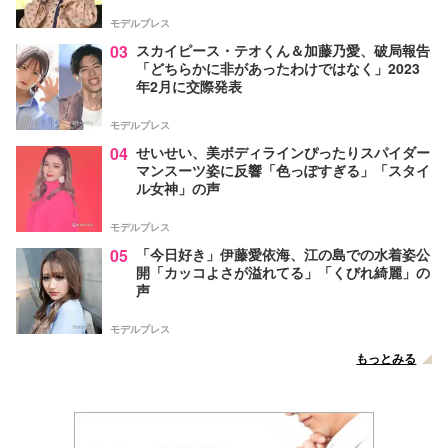
モデルプレス
03
スカイピース・テオくん＆加藤乃愛、破局報告
「どちらかに非があったわけではなく」2023
年2月に交際発表
モデルプレス
04
せいせい、美ボディラインぴったりスパイダー
マンスーツ姿に反響「色っぽすぎる」「スタイ
ル女神」の声
モデルプレス
05
「今日好き」伊藤愛依海、江の島での水着姿公
開「カッコよさが溢れてる」「くびれ綺麗」の
声
モデルプレス
もっとみる