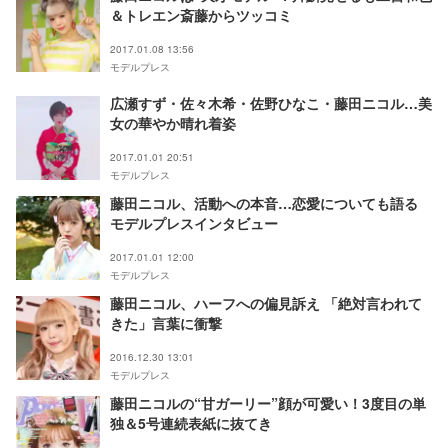
＆トレエン斎藤からツッコミ
2017.01.08 13:56
モデルプレス
広瀬すず・佐々木希・佐野ひなこ・藤田ニコル…美
女の華やか晴れ着姿
2017.01.01 20:51
モデルプレス
藤田ニコル、活動への本音…恋愛についても語る
モデルプレスインタビュー
2017.01.01 12:00
モデルプレス
藤田ニコル、ハーフへの偏見訴え 「絶対言われて
きた」言葉に衝撃
2016.12.30 13:01
モデルプレス
藤田ニコルの“甘ガーリー”顔が可愛い！3度目の単
独＆5号連続表紙に抜てき