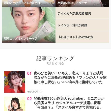
原動力となっている存在とは
卒業後7年ぶりアリーナ
テオくん＆加藤乃愛 破局
レインボー池田が結婚
【心理テスト】恋の深め方
朝活コスメ＆インナーケア
記事ランキング
RANKING
01
夜のひと笑い・いちえ、恋人・りょうと破局
涙ながらに決断の理由語る「ファンの人とか家
族に申し訳ない」2025年6月に復縁していた
モデルプレス
02
登録者数130万超美人YouTuber、ミニスカか
ら美脚スラリ カジュアルコーデ披露に反響
「何頭身？」「スタイル良すぎて見惚れる」