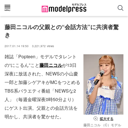
藤田ニコルの父親との“会話方法”に共演者驚
き
2017.01.14 19:50
3,221,972
views
雑誌「Popteen」モデルでタレント
の“にこるん”こと
藤田ニコル
が13日
深夜に放送された、NEWSの小山慶
一郎と加藤シゲアキがMCをつとめる
TBS系バラエティ番組「NEWSな2
人」（毎週金曜深夜0時50分より）
にゲスト出演。父親との会話方法を
明かし、共演者を驚かせた。
拡大する
藤田ニコル （C）モデル