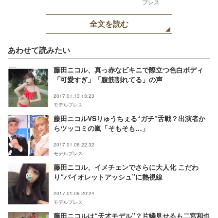
プレス
全文を読む
あわせて読みたい
藤田ニコル、真っ赤なビキニで際立つ色白ボディ
「可愛すぎ」「腹筋割れてる」の声
2017.01.13 13:23
モデルプレス
藤田ニコルVSりゅうちぇる“ガチ”舌戦？出演者か
らツッコミの嵐「そもそも…」
2017.01.08 22:32
モデルプレス
藤田ニコル、イメチェンでさらに大人化 こだわ
り“バイオレットアッシュ”に熱視線
2017.01.08 20:24
モデルプレス
藤田ニコルは“天才モデル”？片鱗見せるも二宮和也