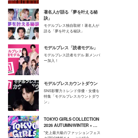
著名人が語る「夢を叶える秘
訣」
モデルプレス独自取材！著名人が
語る「夢を叶える秘訣」
モデルプレス「読者モデル」
モデルプレス読者モデル 新メンバ
ー加入！
モデルプレスカウントダウン
SNS影響力トレンド俳優・女優を
特集「モデルプレスカウントダウ
ン」
TOKYO GIRLS COLLECTION
2026 AUTUMN/WINTER × モ
デルプレス
"史上最大級のファッションフェス
タ"TGC情報をたっぷり紹介