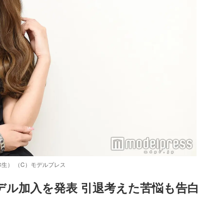
弥生） （C）モデルプレス
モデル加入を発表 引退考えた苦悩も告白
」
Loaded
:
52.23%