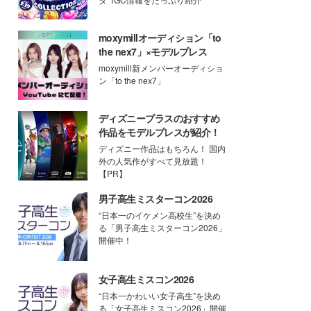
moxymillオーディション「to
the nex7」×モデルプレス
moxymill新メンバーオーディショ
ン「to the nex7」
ディズニープラスのおすすめ
作品をモデルプレスが紹介！
ディズニー作品はもちろん！ 国内
外の人気作がすべて見放題！
【PR】
男子高生ミスターコン2026
“日本一のイケメン高校生”を決め
る「男子高生ミスターコン2026」
開催中！
女子高生ミスコン2026
“日本一かわいい女子高生”を決め
る「女子高生ミスコン2026」開催