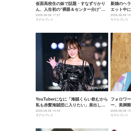
仮面高校生の妹で話題・すなずりかり
新婚のヘラ
ん、人生初の“裸眼＆センター分け”で
エット中に
雰囲気ガラリ「可愛すぎて衝撃」「美
ぜるだけ”
2026.08.08 17:37
2026.08.08 15
モデルプレス
モデルプレス
少女すぎる」
ないの嬉し
ぷりで最高
YouTuberになに「海賊くらい飲むから
フォロワー
私も赤髪海賊団に入りたい」肩出しコ
ー、美脚際
ーデ公開「ビジュアル良すぎ」「セク
声「スタイ
2026.08.08 14:43
2026.08.08 13
モデルプレス
モデルプレス
シー」
レベチ」