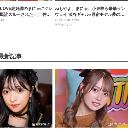
LOVE絶好調のまにゃにクレ
ねもやよ、まにゃ、小泉梓ら豪華ラン
既読スルーされた！」 仲良
ウェイ 渋谷ギャル×原宿モデル夢の共
にゃ”コンビトーク
演＜写真特集＞
:48
2015.08.08 17:22
モデルプレス
最新記事