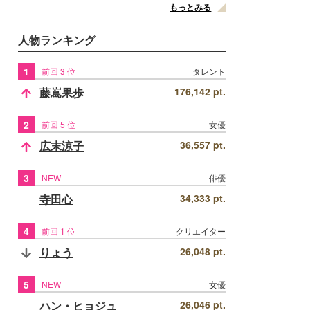
もっとみる
人物ランキング
1
前回 3 位
タレント
藤嶌果歩
176,142 pt.
2
前回 5 位
女優
広末涼子
36,557 pt.
3
NEW
俳優
寺田心
34,333 pt.
4
前回 1 位
クリエイター
りょう
26,048 pt.
5
NEW
女優
ハン・ヒョジュ
26,046 pt.