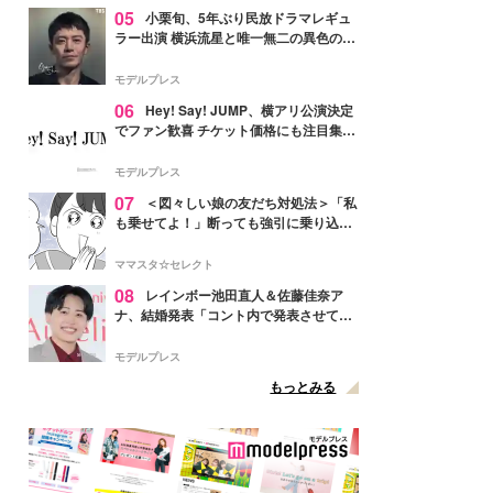
05
小栗旬、5年ぶり民放ドラマレギュ
ラー出演 横浜流星と唯一無二の異色のバ
ディで初共演【LOST10】
モデルプレス
06
Hey! Say! JUMP、横アリ公演決定
でファン歓喜 チケット価格にも注目集ま
る「激アツ」「平成に戻ったみたい」
モデルプレス
07
＜図々しい娘の友だち対処法＞「私
も乗せてよ！」断っても強引に乗り込ん
でくる友だち【第1話まんが】
ママスタ☆セレクト
08
レインボー池田直人＆佐藤佳奈ア
ナ、結婚発表「コント内で発表させてい
ただきました」読売テレビ退社は生活拠
点変更のため
モデルプレス
もっとみる