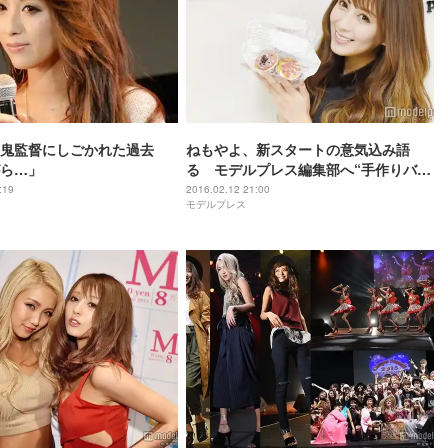
鬼監督にしごかれた過去
ねもやよ、新スタートの意気込み語
ら…」
る モデルプレス編集部へ“手作りバレ
ンタイン”お届け！
:19
2016.02.12 21:00
モデルプレス