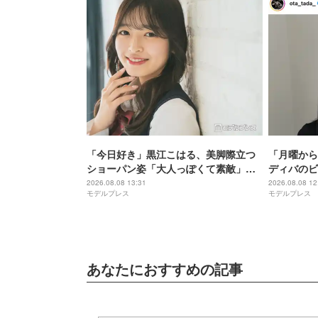
「今日好き」黒江こはる、美脚際立つ
「月曜から
ショーパン姿「大人っぽくて素敵」
ディバのビ
「最強ビジュ」と反響
瞭然」「変
2026.08.08 13:31
2026.08.08 12
モデルプレス
モデルプレス
あなたにおすすめの記事