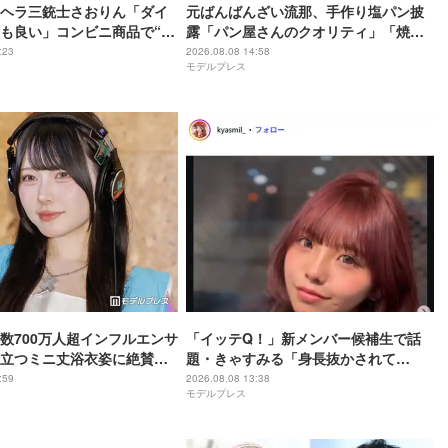
ヘラ三銃士さおりん「ダイ
元ばんばんざい流那、手作り塩パン披
も良い」コンビニ商品で“混
露「パン屋さんのクオリティ」「焼き
ヘルシー副菜紹介「火を使わ
加減最高」と反響
:23
2026.08.08 14:58
モデルプレス
すぎる」「タンパク質たっ
」の声
数700万人超インフルエンサ
「イッテQ！」新メンバー候補生で話
立つミニ丈浴衣姿に絶賛の
題・きゃすみる「身長抜かされて
ル良くて憧れる」「透明感
る」“6歳差”姪っ子との幼少期＆現在の
:59
2026.08.08 13:38
モデルプレス
2ショット公開「姉妹にしか見えない」
「共演エモい」の声