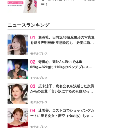
中！
ニュースランキング
01
集英社、日向坂46藤嶌果歩の写真集
を巡り声明発表 注意喚起も「必要に応じ
て法的措置を含む対応を検討」
モデルプレス
02
寺田心、週6ジム通いで体重
62kg→82kgに 110kgのベンチプレス持
ち上げる姿披露「胸板の厚みすごい」
「かっこいい」と反響
モデルプレス
03
広末涼子、病名公表を決断した次男
からの言葉「言い訳にするのも嫌だっ
た」「言うべきか迷った」
モデルプレス
04
辻希美、コストコでショッピングカ
ートに座る次女・夢空（ゆめあ）ちゃん
の姿公開「乗りこなしてる感じが可愛す
ぎ」「成長を感じる」の声
モデルプレス