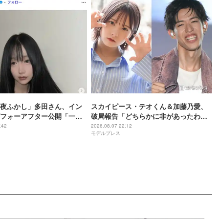
夜ふかし」多田さん、イン
スカイピース・テオくん＆加藤乃愛、
フォーアフター公開「一目
破局報告「どちらかに非があったわけ
化がすごい」と話題
ではなく」2023年2月に交際発表
:42
2026.08.07 22:12
モデルプレス