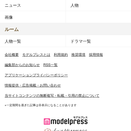
ニュース
人物
画像
ルーム
人物一覧
ドラマ一覧
会社概要
モデルプレスとは
利用規約
推奨環境
採用情報
編集部からのお知らせ
RSS一覧
アプリケーションプライバシーポリシー
情報提供・広告掲載・お問い合わせ
当サイトコンテンツの無断複写・転載・引用の禁止について
※一定期間を過ぎた記事は非表示になることがあります