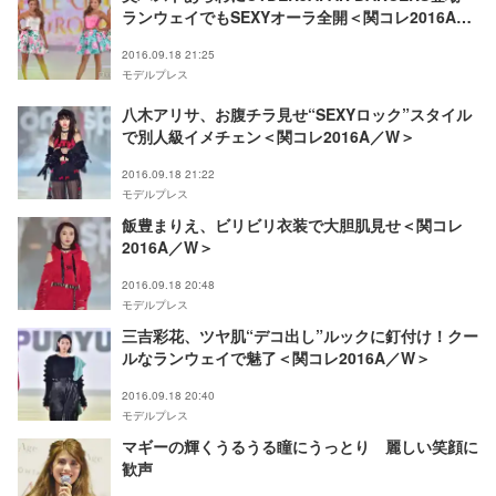
ランウェイでもSEXYオーラ全開＜関コレ2016A／
W＞
2016.09.18 21:25
モデルプレス
八木アリサ、お腹チラ見せ“SEXYロック”スタイル
で別人級イメチェン＜関コレ2016A／W＞
2016.09.18 21:22
モデルプレス
飯豊まりえ、ビリビリ衣装で大胆肌見せ＜関コレ
2016A／W＞
2016.09.18 20:48
モデルプレス
三吉彩花、ツヤ肌“デコ出し”ルックに釘付け！クー
ルなランウェイで魅了＜関コレ2016A／W＞
2016.09.18 20:40
モデルプレス
マギーの輝くうるうる瞳にうっとり 麗しい笑顔に
歓声