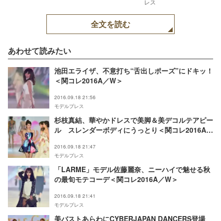
レス
全文を読む
あわせて読みたい
池田エライザ、不意打ち“舌出しポーズ”にドキッ！
＜関コレ2016A／W＞
2016.09.18 21:56
モデルプレス
杉枝真結、華やかドレスで美脚＆美デコルテアピー
ル スレンダーボディにうっとり＜関コレ2016A／
W＞
2016.09.18 21:47
モデルプレス
「LARME」モデル佐藤麗奈、ニーハイで魅せる秋
の最旬モテコーデ＜関コレ2016A／W＞
2016.09.18 21:41
モデルプレス
美バストあらわにCYBERJAPAN DANCERS登場