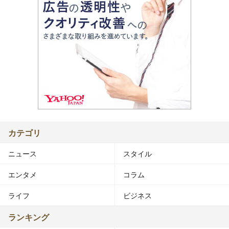
カテゴリ
ニュース
スタイル
エンタメ
コラム
ライフ
ビジネス
ランキング