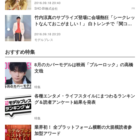
2016.09.18 20:40
SHO-BI株式会社
PR
竹内涼真のサプライズ登場に会場熱狂「シークレッ
トなんておこがましい！」 白トレンチで「関コ
レ」降臨＜関コレ2016A／W＞
2016.09.18 20:20
モデルプレス
おすすめ特集
8月のカバーモデルは映画「ブルーロック」の高橋
文哉
特集
各種エンタメ・ライフスタイルにまつわるランキン
グ＆読者アンケート結果を発表
特集
業界初！ 全プラットフォーム横断の大規模読者参
加型アワード