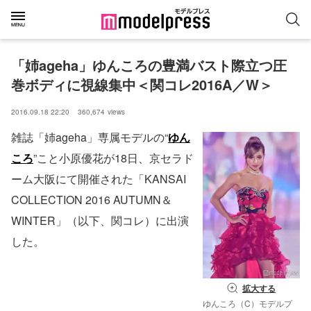
「姉ageha」ゆんころの豊満バスト際立つ圧
巻ボディに視線集中＜関コレ2016A／W＞
2016.09.18 22:20
360,674
views
雑誌「姉ageha」専属モデルの“
ゆん
ころ
”こと小原優花が18日、京セラド
ーム大阪にて開催された「KANSAI
COLLECTION 2016 AUTUMN＆
WINTER」（以下、関コレ）に出演
した。
拡大する
ゆんころ（C）モデルプ