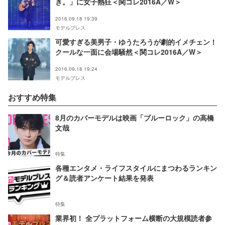
き。」に女子熱狂＜関コレ2016A／W＞
2016.09.18 19:39
モデルプレス
可愛すぎる美男子・ゆうたろうが劇的イメチェン！
クールな一面に会場騒然＜関コレ2016A／W＞
2016.09.18 19:24
モデルプレス
おすすめ特集
8月のカバーモデルは映画「ブルーロック」の高橋
文哉
特集
各種エンタメ・ライフスタイルにまつわるランキン
グ＆読者アンケート結果を発表
特集
業界初！ 全プラットフォーム横断の大規模読者参