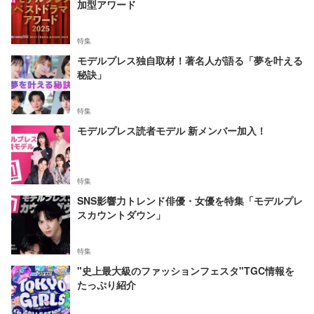
加型アワード
特集
モデルプレス独自取材！著名人が語る「夢を叶える
秘訣」
特集
モデルプレス読者モデル 新メンバー加入！
特集
SNS影響力トレンド俳優・女優を特集「モデルプレ
スカウントダウン」
特集
"史上最大級のファッションフェスタ"TGC情報を
たっぷり紹介