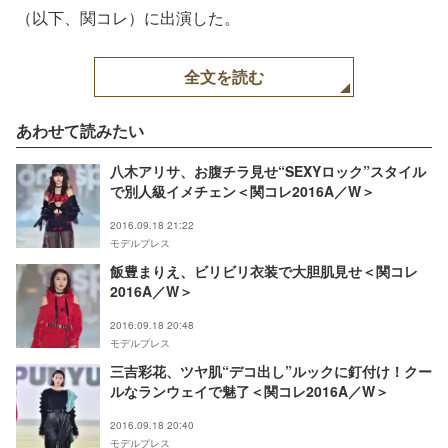
（以下、関コレ）に出演した。
全文を読む
あわせて読みたい
八木アリサ、お腹チラ見せ“SEXYロック”スタイル
で別人級イメチェン＜関コレ2016A／W＞
2016.09.18 21:22
モデルプレス
飯豊まりえ、ビリビリ衣装で大胆肌見せ＜関コレ
2016A／W＞
2016.09.18 20:48
モデルプレス
三吉彩花、ツヤ肌“デコ出し”ルックに釘付け！クー
ルなランウェイで魅了＜関コレ2016A／W＞
2016.09.18 20:40
モデルプレス