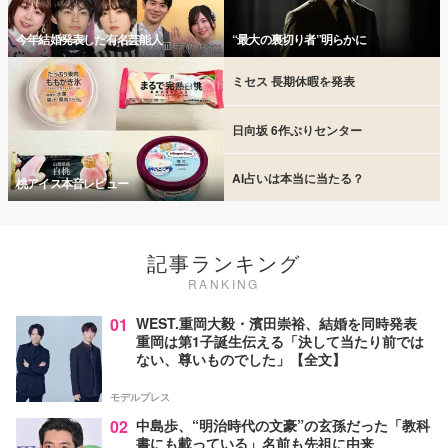
今年結婚発表した有名芸能人
“最大の裏切り者”明らかに
ミセス 長期休暇を発表
日向坂 6作ぶりセンター
AI占いは本当に当たる？
桃アイス本音レビュー
記事ランキング
RANKING
01
WEST.重岡大毅・濱田崇裕、結婚を同時発表
重岡は第1子誕生伝える「決して当たり前では
ない、尊いものでした」【全文】
モデルプレス
02
中島歩、“明治時代の文豪”の玄孫だった「教科
書にも載っている」名前も先祖に由来