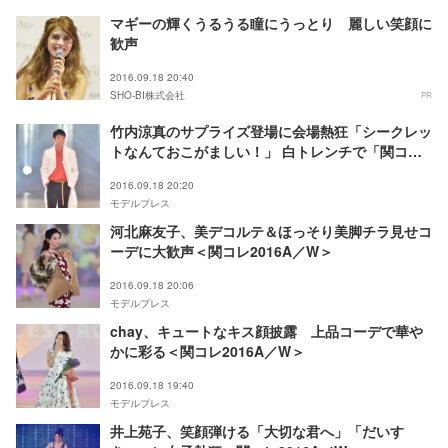
マギーの輝くうるうる瞳にうっとり 麗しい笑顔に
歓声
2016.09.18 20:40
SHO-BI株式会社
PR
竹内涼真のサプライズ登場に会場熱狂「シークレッ
トなんておこがましい！」 白トレンチで「関コ
レ」降臨＜関コレ2016A／W＞
2016.09.18 20:20
モデルプレス
河北麻友子、美デコルテ＆ほっそり美脚チラ見せコ
ーデに大歓声＜関コレ2016A／W＞
2016.09.18 20:06
モデルプレス
chay、キュートなキス顔披露 上品コーデで華や
かに彩る＜関コレ2016A／W＞
2016.09.18 19:40
モデルプレス
井上苑子、笑顔弾ける「大切な君へ」「だいす