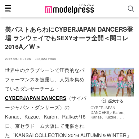
美バストあらわにCYBERJAPAN DANCERS登
場 ランウェイでもSEXYオーラ全開＜関コレ
2016A／W＞
2016.09.18 21:25
238,823
views
世界中のクラブシーンで圧倒的なパ
フォーマンスを披露し、人気を集め
ているダンサーチーム・
CYBERJAPAN DANCERS
（サイバ
拡大する
ージャパン・ダンサーズ）の
CYBERJAPAN
DANCERS／Karen、
Kanae、Kazue、Karen、Raikaが18
Kanae、Kazue、
Raika（C）モデルプレス
日、京セラドーム大阪にて開催され
た「KANSAI COLLECTION 2016 AUTUMN＆WINTER」