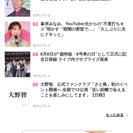
モデルプレス
03
峯岸みなみ、YouTuber夫からの“不意打ちキ
ス”明かす「暗闇の密室で…」「久しぶりに夫
にドキッと」
モデルプレス
04
8月8日が“超特急・8号車の日”として正式に記
念日登録 ライブ内でサプライズ発表
モデルプレス
05
大野智、公式ファンクラブ「さと島」初のイベ
ント開催へ 全国で12公演「近い距離で会える
ことを楽しみにしてます」【日程】
モデルプレス
もっとみる