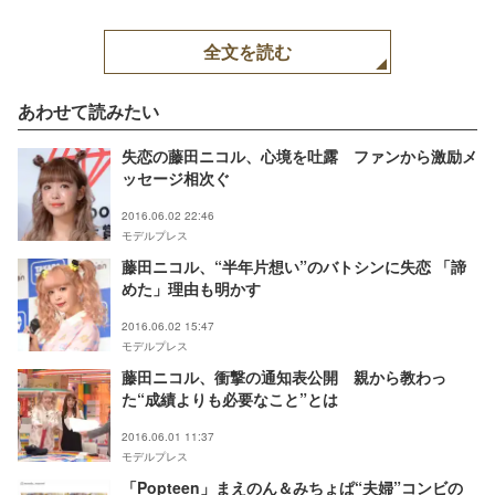
全文を読む
あわせて読みたい
失恋の藤田ニコル、心境を吐露 ファンから激励メ
ッセージ相次ぐ
2016.06.02 22:46
モデルプレス
藤田ニコル、“半年片想い”のバトシンに失恋 「諦
めた」理由も明かす
2016.06.02 15:47
モデルプレス
藤田ニコル、衝撃の通知表公開 親から教わっ
た“成績よりも必要なこと”とは
2016.06.01 11:37
モデルプレス
「Popteen」まえのん＆みちょぱ“夫婦”コンビの