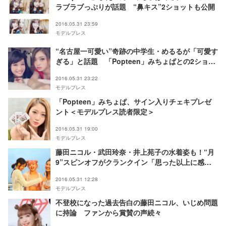
ラブラブっぷりが話題 “鼻キス”2ショットも公開
2016.05.31 23:59
モデルプレス
“名古屋一可愛い”奇跡の中学生・めるるが「可愛す
ぎる」と話題 「Popteen」みちょぱとの2ショッ
トが「鬼ヤバイ」
2016.05.31 23:22
モデルプレス
「Popteen」みちょぱ、サイン入りチェキプレゼ
ント＜モデルプレス読者限定＞
2016.05.31 19:00
モデルプレス
藤田ニコル・武田玲奈・井上苑子の水着姿も！“月
9”スピンオフがクランクイン「思った以上に感動
的」「泣きそうになった」
2016.05.31 12:28
モデルプレス
不登校になった過去告白の藤田ニコル、いじめ問題
に持論 ファンから賞賛の声続々