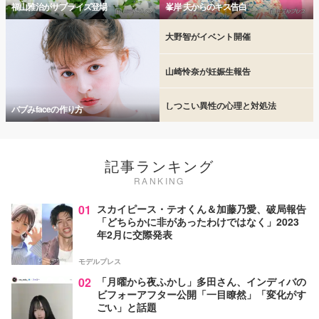
福山雅治がサプライズ登場
峯岸 夫からのキス告白
大野智がイベント開催
山崎怜奈が妊娠生報告
しつこい異性の心理と対処法
バブみfaceの作り方
記事ランキング
RANKING
01
スカイピース・テオくん＆加藤乃愛、破局報告
「どちらかに非があったわけではなく」2023
年2月に交際発表
モデルプレス
02
「月曜から夜ふかし」多田さん、インディバの
ビフォーアフター公開「一目瞭然」「変化がす
ごい」と話題