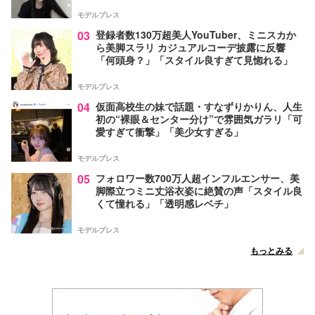
モデルプレス
03
登録者数130万超美人YouTuber、ミニスカか
ら美脚スラリ カジュアルコーデ披露に反響
「何頭身？」「スタイル良すぎて見惚れる」
モデルプレス
04
仮面高校生の妹で話題・すなずりかりん、人生
初の“裸眼＆センター分け”で雰囲気ガラリ「可
愛すぎて衝撃」「美少女すぎる」
モデルプレス
05
フォロワー数700万人超インフルエンサー、美
脚際立つミニ丈浴衣姿に絶賛の声「スタイル良
くて憧れる」「透明感レベチ」
モデルプレス
もっとみる