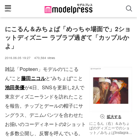
にこるん＆みちょぱ「めっちゃ場面で」2ショ
ットディズニー ラブラブ過ぎて「カップルか
よ」
2016.06.05 19:27
470,564
views
雑誌「Popteen」モデルの“にこる
ん”こと
藤田ニコル
と“みちょぱ”こと
池田美優
が4日、SNSを更新し2人で
東京ディズニーランドを訪れたこと
を報告。チップとデールの帽子にサ
ングラス、デニムパンツを合わせた
拡大する
にこるん（右）＆みちょ
お揃いのコーディネートの2ショット
ぱのディズニーでのショ
ット／みちょぱInstagram
を多数公開し、反響を呼んでいる。
より