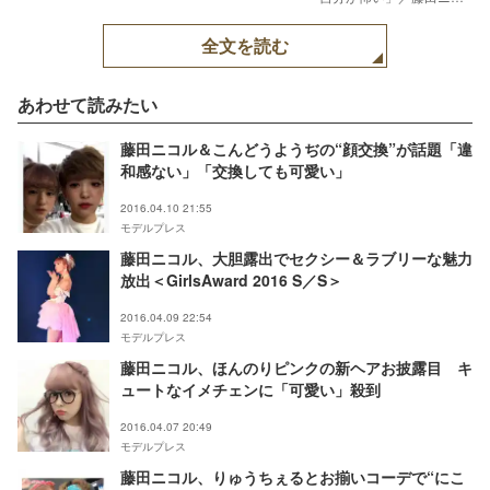
ルTwitterより
全文を読む
あわせて読みたい
藤田ニコル＆こんどうようぢの“顔交換”が話題「違
和感ない」「交換しても可愛い」
2016.04.10 21:55
モデルプレス
藤田ニコル、大胆露出でセクシー＆ラブリーな魅力
放出＜GirlsAward 2016 S／S＞
2016.04.09 22:54
モデルプレス
藤田ニコル、ほんのりピンクの新ヘアお披露目 キ
ュートなイメチェンに「可愛い」殺到
2016.04.07 20:49
モデルプレス
藤田ニコル、りゅうちぇるとお揃いコーデで“にこ