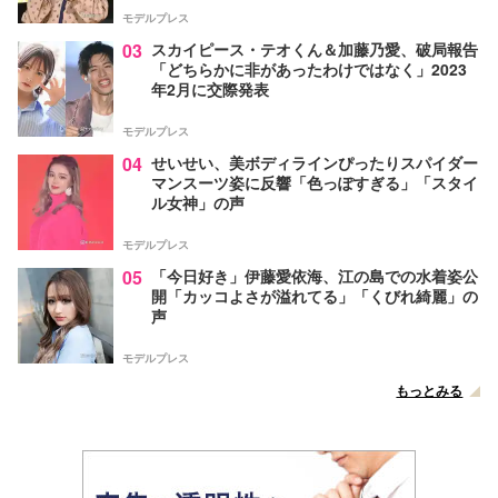
モデルプレス
03
スカイピース・テオくん＆加藤乃愛、破局報告
「どちらかに非があったわけではなく」2023
年2月に交際発表
モデルプレス
04
せいせい、美ボディラインぴったりスパイダー
マンスーツ姿に反響「色っぽすぎる」「スタイ
ル女神」の声
モデルプレス
05
「今日好き」伊藤愛依海、江の島での水着姿公
開「カッコよさが溢れてる」「くびれ綺麗」の
声
モデルプレス
もっとみる