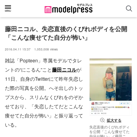
藤田ニコル、失恋直後のくびれボディを公開
「こんな痩せてた自分が怖い」
2016.04.11 15:37
1,053,008
views
雑誌「Popteen」専属モデルでタレ
ントの“にこるん”こと
藤田ニコル
が
11日、自身のTwitterにて昨年失恋し
た際の写真を公開。へそ出しのトッ
プスから、スリムなくびれをのぞか
せており、「失恋したてだとこんな
痩せてた自分が怖い」と振り返って
拡大する
いる。
失恋直後のくびれボディ
を公開「こんな痩せてた
自分が怖い」／藤田ニコ