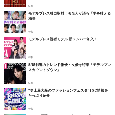
特集
モデルプレス独自取材！著名人が語る「夢を叶える
秘訣」
特集
モデルプレス読者モデル 新メンバー加入！
特集
SNS影響力トレンド俳優・女優を特集「モデルプレ
スカウントダウン」
特集
"史上最大級のファッションフェスタ"TGC情報を
たっぷり紹介
特集