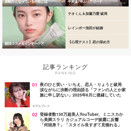
原動力となっている存在とは
卒業後7年ぶりアリーナ
テオくん＆加藤乃愛 破局
レインボー池田が結婚
【心理テスト】恋の深め方
朝活コスメ＆インナーケア
記事ランキング
RANKING
01
夜のひと笑い・いちえ、恋人・りょうと破局
涙ながらに決断の理由語る「ファンの人とか家
族に申し訳ない」2025年6月に復縁していた
モデルプレス
02
登録者数130万超美人YouTuber、ミニスカか
ら美脚スラリ カジュアルコーデ披露に反響
「何頭身？」「スタイル良すぎて見惚れる」