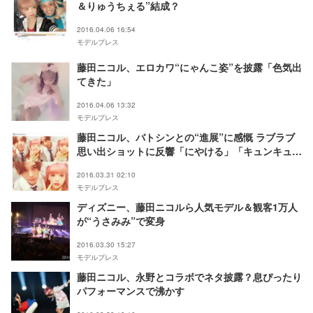
＆りゅうちぇる”結成？
2016.04.06 16:54
モデルプレス
藤田ニコル、エロカワ“にゃんこ姿”を披露「色気出
てきた」
2016.04.06 13:32
モデルプレス
藤田ニコル、バトシンとの“進展”に感慨 ラブラブ
思い出ショットに反響「にやける」「キュンキュ
ン」
2016.03.31 02:10
モデルプレス
ディズニー、藤田ニコルら人気モデル＆観客1万人
が“うさみみ”で変身
2016.03.30 15:27
モデルプレス
藤田ニコル、永野とコラボでネタ披露？息ぴったり
パフォーマンスで沸かす