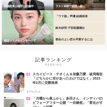
再婚発表 お相手は妊娠中
ラスト30秒で状況一変
「ウマ娘」声優 結婚発表
鈴木砂羽 子宮筋腫摘出
都合のよい恋を卒業するには
朝活コスメ＆インナーケア
記事ランキング
RANKING
01
スカイピース・テオくん＆加藤乃愛、破局報告
「どちらかに非があったわけではなく」2023
年2月に交際発表
モデルプレス
02
「月曜から夜ふかし」多田さん、インディバの
ビフォーアフター公開「一目瞭然」「変化がす
ごい」と話題