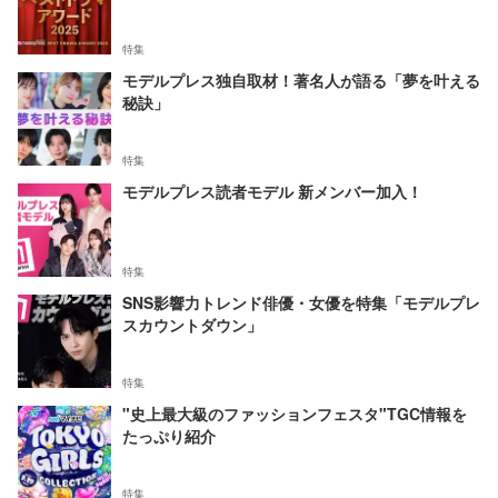
特集
モデルプレス独自取材！著名人が語る「夢を叶える
秘訣」
特集
モデルプレス読者モデル 新メンバー加入！
特集
SNS影響力トレンド俳優・女優を特集「モデルプレ
スカウントダウン」
特集
"史上最大級のファッションフェスタ"TGC情報を
たっぷり紹介
特集