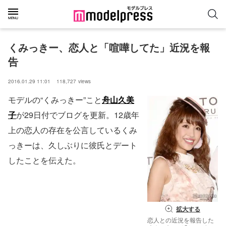
くみっきー、恋人と「喧嘩してた」近況を報
告
2016.01.29 11:01
118,727
views
モデルの“くみっきー”こと
舟山久美
子
が29日付でブログを更新。12歳年
上の恋人の存在を公言しているくみ
っきーは、久しぶりに彼氏とデート
したことを伝えた。
拡大する
恋人との近況を報告した