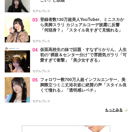
モデルプレス
03
登録者数130万超美人YouTuber、ミニスカか
ら美脚スラリ カジュアルコーデ披露に反響
「何頭身？」「スタイル良すぎて見惚れる」
モデルプレス
04
仮面高校生の妹で話題・すなずりかりん、人生
初の“裸眼＆センター分け”で雰囲気ガラリ「可
愛すぎて衝撃」「美少女すぎる」
モデルプレス
05
フォロワー数700万人超インフルエンサー、美
脚際立つミニ丈浴衣姿に絶賛の声「スタイル良
くて憧れる」「透明感レベチ」
モデルプレス
もっとみる