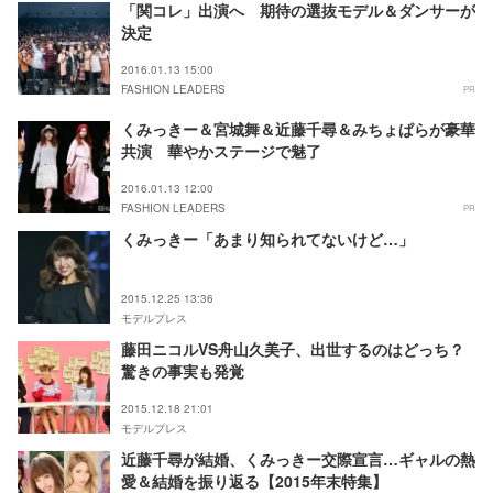
「関コレ」出演へ 期待の選抜モデル＆ダンサーが
決定
2016.01.13 15:00
FASHION LEADERS
PR
くみっきー＆宮城舞＆近藤千尋＆みちょぱらが豪華
共演 華やかステージで魅了
2016.01.13 12:00
FASHION LEADERS
PR
くみっきー「あまり知られてないけど…」
2015.12.25 13:36
モデルプレス
藤田ニコルVS舟山久美子、出世するのはどっち？
驚きの事実も発覚
2015.12.18 21:01
モデルプレス
近藤千尋が結婚、くみっきー交際宣言…ギャルの熱
愛＆結婚を振り返る【2015年末特集】