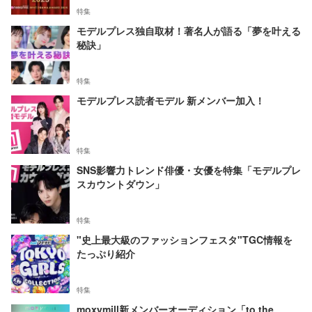
特集
モデルプレス独自取材！著名人が語る「夢を叶える
秘訣」
特集
モデルプレス読者モデル 新メンバー加入！
特集
SNS影響力トレンド俳優・女優を特集「モデルプレ
スカウントダウン」
特集
"史上最大級のファッションフェスタ"TGC情報を
たっぷり紹介
特集
moxymill新メンバーオーディション「to the