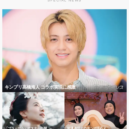
キンプリ高橋海人 コラボ実現に感激
「ブラッサム」ポスター公開
深澤 有田とのテンポ手応え