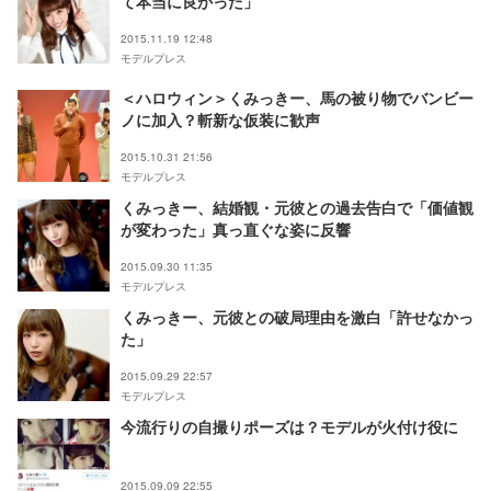
て本当に良かった」
2015.11.19 12:48
モデルプレス
＜ハロウィン＞くみっきー、馬の被り物でバンビー
ノに加入？斬新な仮装に歓声
2015.10.31 21:56
モデルプレス
くみっきー、結婚観・元彼との過去告白で「価値観
が変わった」真っ直ぐな姿に反響
2015.09.30 11:35
モデルプレス
くみっきー、元彼との破局理由を激白「許せなかっ
た」
2015.09.29 22:57
モデルプレス
今流行りの自撮りポーズは？モデルが火付け役に
2015.09.09 22:55