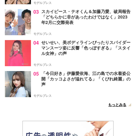
モデルプレス
03
スカイピース・テオくん＆加藤乃愛、破局報告
「どちらかに非があったわけではなく」2023
年2月に交際発表
モデルプレス
04
せいせい、美ボディラインぴったりスパイダー
マンスーツ姿に反響「色っぽすぎる」「スタイ
ル女神」の声
モデルプレス
05
「今日好き」伊藤愛依海、江の島での水着姿公
開「カッコよさが溢れてる」「くびれ綺麗」の
声
モデルプレス
もっとみる