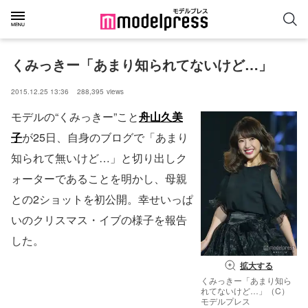
くみっきー「あまり知られてないけど…」
2015.12.25 13:36
288,395
views
モデルの“くみっきー”こと
舟山久美
子
が25日、自身のブログで「あまり
知られて無いけど…」と切り出しク
ォーターであることを明かし、母親
との2ショットを初公開。幸せいっぱ
いのクリスマス・イブの様子を報告
した。
拡大する
くみっきー「あまり知ら
れてないけど…」（C）
モデルプレス