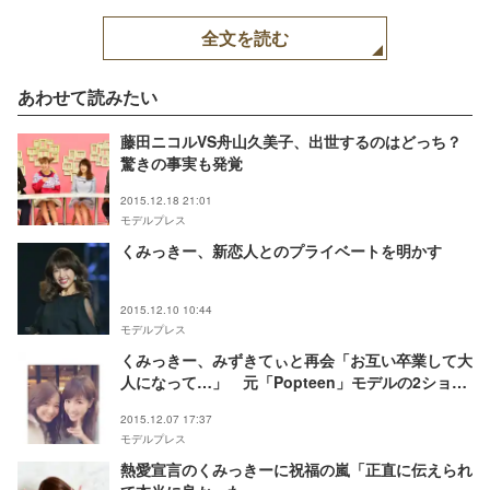
全文を読む
あわせて読みたい
藤田ニコルVS舟山久美子、出世するのはどっち？
驚きの事実も発覚
2015.12.18 21:01
モデルプレス
くみっきー、新恋人とのプライベートを明かす
2015.12.10 10:44
モデルプレス
くみっきー、みずきてぃと再会「お互い卒業して大
人になって…」 元「Popteen」モデルの2ショッ
トに反響
2015.12.07 17:37
モデルプレス
熱愛宣言のくみっきーに祝福の嵐「正直に伝えられ