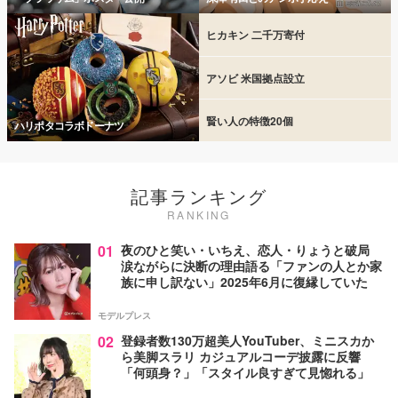
ヒカキン 二千万寄付
アソビ 米国拠点設立
賢い人の特徴20個
ハリポタコラボドーナツ
記事ランキング
RANKING
01
夜のひと笑い・いちえ、恋人・りょうと破局
涙ながらに決断の理由語る「ファンの人とか家
族に申し訳ない」2025年6月に復縁していた
モデルプレス
02
登録者数130万超美人YouTuber、ミニスカか
ら美脚スラリ カジュアルコーデ披露に反響
「何頭身？」「スタイル良すぎて見惚れる」